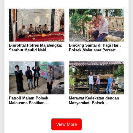
Malausma Perkuat Keimanan
Disiplin Dan Profesionalisme
dan Integritas dalam
Personel
Pelaksanaan Tugas
Binrohtal Polres Majalengka:
Bincang Santai di Pagi Hari,
Sambut Maulid Nabi
Polsek Malausma Pererat
Muhammad SAW, Personel
Kedekatan dengan
Tingkatkan Keimanan dan
Masyarakat di Desa Sukadana
Profesionalisme
Patroli Malam Polsek
Merawat Kedekatan dengan
Malausma Pastikan
Masyarakat, Polsek
Kondusivitas Lingkungan
Sumberjaya Intensifkan
Masyarakat Tetap Terjaga
Sambang Dialogis
View More