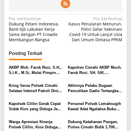
Navigasi
Pos sebelumnya
Pos berikutnya
Dukung Petani Indonesia,
Kasus Penularan Menurun.
pos
Bank bjb Lakukan Kerja
Polisi Gelar Vaksinasi
Sama dengan PT Crowde
Covid-19 Untuk Lanjut Usia
Membangun Bangsa
Dan Umum Dimasa PPKM
Posting Terkait
AKBP Moh. Faruk Rozi, S.H.,
Kapolres Cimahi AKBP Moch.
S.I.K., M.Si, Mulai Pimpin
Faruk Rozi. SH. SIK.
Polres Cimahi Gantikan
MH,Resmi Gantikan AKBP
AKBP NIKO N. ADI PUTRA,
Niko Adi Putra SH. SIK. MH.
Kring Serse Polsek Cimahi
Akhirnya Pelaku Dugaan
S.H., S.I.K., M.H.
Selatan Intensif Patroli Dini
Penculikan Gadis Tertangkap
Hari, Situasi Kamtibmas
Di Denpasar Bali
Terpantau Aman dan
Kapolsek Cililin Gerak Cepat
Personel Polsek Lemahsugih
Kondusif
Sidak Kios yang Diduga Jadi
Kawal Adat Ngalaksa Buku
Lokasi Transaksi Obat Keras
Taun ke-321 Desa Borogojol
Ilegal, Warga Apresiasi
Warga Apresiasi Kinerja
Dukung Ketahanan Pangan,
Respons Kepolisian
Polsek Cililin, Kios Diduga
Polres Cimahi Bidik 1.700