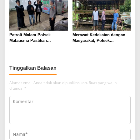
Profesionalisme
Patroli Malam Polsek
Merawat Kedekatan dengan
Malausma Pastikan
Masyarakat, Polsek
Kondusivitas Lingkungan
Sumberjaya Intensifkan
Masyarakat Tetap Terjaga
Sambang Dialogis
Tinggalkan Balasan
Alamat email Anda tidak akan dipublikasikan.
Ruas yang wajib
ditandai
*