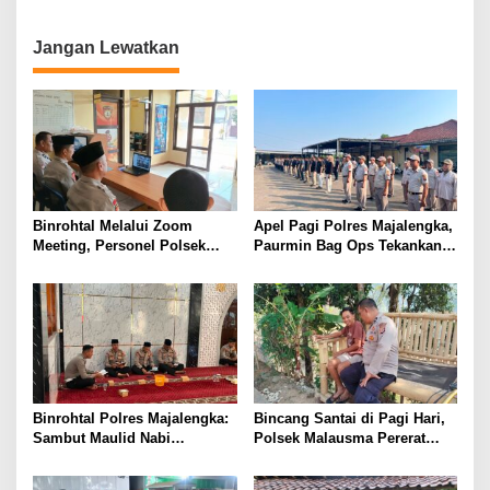
Tempat Peredaran OKT
Hektare Lahan di Kabupaten
Dipasang Police Line
Bandung Barat untuk Panen
Jagung
Jangan Lewatkan
Binrohtal Melalui Zoom
Apel Pagi Polres Majalengka,
Meeting, Personel Polsek
Paurmin Bag Ops Tekankan
Malausma Perkuat Keimanan
Disiplin Dan Profesionalisme
dan Integritas dalam
Personel
Pelaksanaan Tugas
Binrohtal Polres Majalengka:
Bincang Santai di Pagi Hari,
Sambut Maulid Nabi
Polsek Malausma Pererat
Muhammad SAW, Personel
Kedekatan dengan
Tingkatkan Keimanan dan
Masyarakat di Desa Sukadana