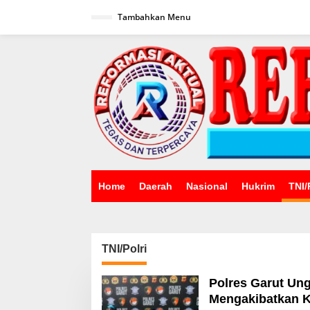
Lewati
ke
Tambahkan Menu
konten
Home
Daerah
Nasional
Hukrim
TNI/
TNI/Polri
Polres Garut Un
Mengakibatkan K