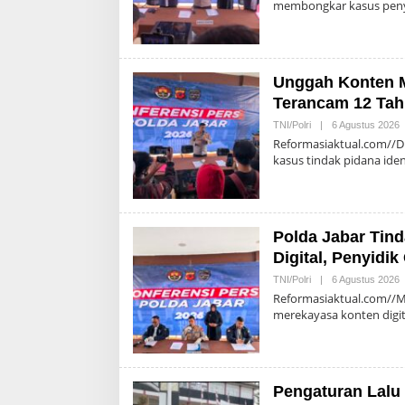
membongkar kasus pen
Unggah Konten Ma
Terancam 12 Tah
O
TNI/Polri
|
6 Agustus 2026
A
Reformasiaktual.com//Di
kasus tindak pidana ide
Polda Jabar Tin
Digital, Penyidi
O
TNI/Polri
|
6 Agustus 2026
A
Reformasiaktual.com//M
merekayasa konten digi
Pengaturan Lalu 