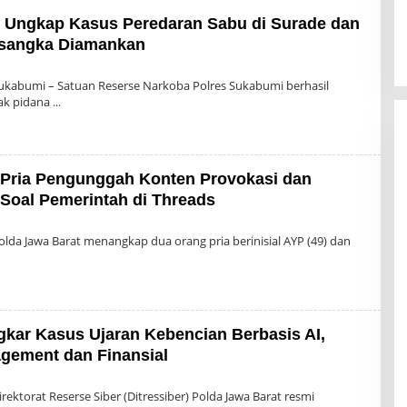
 Ungkap Kasus Peredaran Sabu di Surade dan
rsangka Diamankan
leh
dmin
ukabumi – Satuan Reserse Narkoba Polres Sukabumi berhasil
ak pidana
2 Pria Pengunggah Konten Provokasi dan
Soal Pemerintah di Threads
leh
dmin
lda Jawa Barat menangkap dua orang pria berinisial AYP (49) dan
gkar Kasus Ujaran Kebencian Berbasis AI,
agement dan Finansial
leh
dmin
ektorat Reserse Siber (Ditressiber) Polda Jawa Barat resmi