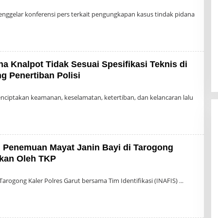
leh
dmin
nggelar konferensi pers terkait pengungkapan kasus tindak pidana
 Knalpot Tidak Sesuai Spesifikasi Teknis di
ng Penertiban Polisi
leh
dmin
ciptakan keamanan, keselamatan, ketertiban, dan kelancaran lalu
 Penemuan Mayat Janin Bayi di Tarogong
ukan Oleh TKP
leh
dmin
Tarogong Kaler Polres Garut bersama Tim Identifikasi (INAFIS)