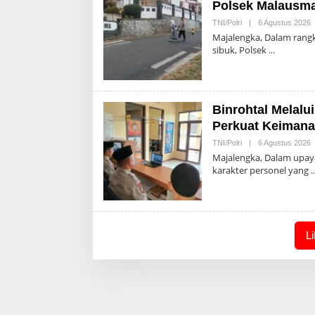
Polsek Malausma
O
TNI/Polri
|
6 Agustus 2026
A
Majalengka, Dalam rang
sibuk, Polsek
Binrohtal Melal
Perkuat Keimana
O
TNI/Polri
|
6 Agustus 2026
A
Majalengka, Dalam upay
karakter personel yang
L