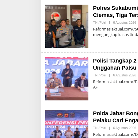
Polres Sukabumi
Ciemas, Tiga Te
O
TNI/Polri
|
6 Agustus 2026
A
Reformasiaktual.com//S
mengungkap kasus tind
Polisi Tangkap 
Unggahan Palsu 
O
TNI/Polri
|
6 Agustus 2026
A
Reformasiaktual.com//Po
AF
Polda Jabar Bon
Pelaku Cari Eng
O
TNI/Polri
|
6 Agustus 2026
A
Reformasiaktual.com//Dir