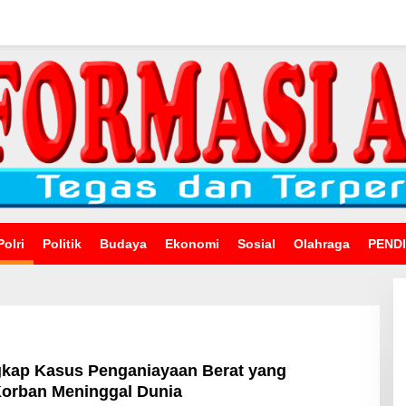
Polri
Politik
Budaya
Ekonomi
Sosial
Olahraga
PEND
gkap Kasus Penganiayaan Berat yang
orban Meninggal Dunia