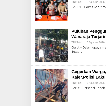
O
TNI/Polri
|
6 Agustus 2026
A
GARUT – Polres Garut me
Puluhan Pengguna
Wanaraja Terjari
O
TNI/Polri
|
6 Agustus 2026
A
Garut – Dalam upaya men
lintas
Gegerkan Warga,
Kaler.Polisi Lak
O
TNI/Polri
|
6 Agustus 2026
A
Garut – Personel Polsek 