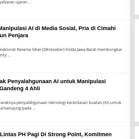
yebaran ujaran
nipulasi AI di Media Sosial, Pria di Cimahi
un Penjara
leh
dmin
rektorat Reserse Siber (Ditressiber) Polda Jawa Barat membongkar
ntity
dak Penyalahgunaan AI untuk Manipulasi
k Gandeng 4 Ahli
leh
dmin
araknya penyalahgunaan teknologi kecerdasan buatan (AI) untuk
tal berujung pada
Lintas PH Pagi Di Strong Point, Komitmen