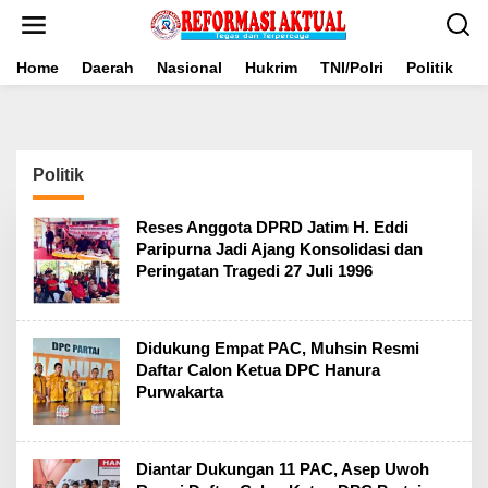
Lewati
ke
konten
Home
Daerah
Nasional
Hukrim
TNI/Polri
Politik
B
Politik
Reses Anggota DPRD Jatim H. Eddi
Paripurna Jadi Ajang Konsolidasi dan
Peringatan Tragedi 27 Juli 1996
Didukung Empat PAC, Muhsin Resmi
Daftar Calon Ketua DPC Hanura
Purwakarta
Diantar Dukungan 11 PAC, Asep Uwoh