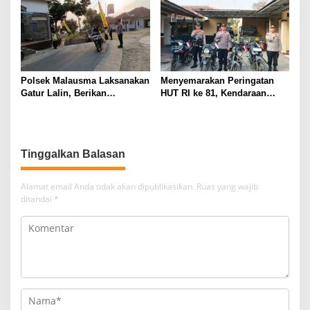
Malam dan Beri Himbauan
Kepada Warga
Polsek Malausma Laksanakan
Menyemarakan Peringatan
Gatur Lalin, Berikan
HUT RI ke 81, Kendaraan
Pelayanan dan Rasa Aman
Dinas Polsek Malausma
Bagi Pengguna Jalan
Dihiasi Merah Putih
Tinggalkan Balasan
Alamat email Anda tidak akan dipublikasikan.
Ruas yang wajib
ditandai
*