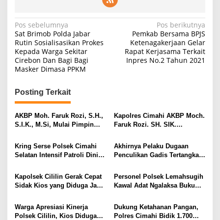
Navigasi
Pos sebelumnya
Pos berikutnya
Sat Brimob Polda Jabar
Pemkab Bersama BPJS
pos
Rutin Sosialisasikan Prokes
Ketenagakerjaan Gelar
Kepada Warga Sekitar
Rapat Kerjasama Terkait
Cirebon Dan Bagi Bagi
Inpres No.2 Tahun 2021
Masker Dimasa PPKM
Posting Terkait
AKBP Moh. Faruk Rozi, S.H.,
Kapolres Cimahi AKBP Moch.
S.I.K., M.Si, Mulai Pimpin
Faruk Rozi. SH. SIK.
Polres Cimahi Gantikan
MH,Resmi Gantikan AKBP
AKBP NIKO N. ADI PUTRA,
Niko Adi Putra SH. SIK. MH.
Kring Serse Polsek Cimahi
Akhirnya Pelaku Dugaan
S.H., S.I.K., M.H.
Selatan Intensif Patroli Dini
Penculikan Gadis Tertangkap
Hari, Situasi Kamtibmas
Di Denpasar Bali
Terpantau Aman dan
Kapolsek Cililin Gerak Cepat
Personel Polsek Lemahsugih
Kondusif
Sidak Kios yang Diduga Jadi
Kawal Adat Ngalaksa Buku
Lokasi Transaksi Obat Keras
Taun ke-321 Desa Borogojol
Ilegal, Warga Apresiasi
Warga Apresiasi Kinerja
Dukung Ketahanan Pangan,
Respons Kepolisian
Polsek Cililin, Kios Diduga
Polres Cimahi Bidik 1.700