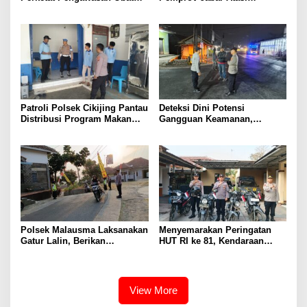
Terlarang, Pemburu
Kejahatan Jalanan
Targetkan Jaringan Lintas
Provinsi
Patroli Polsek Cikijing Pantau
Deteksi Dini Potensi
Distribusi Program Makan
Gangguan Keamanan,
Bergizi Gratis di SPPG Desa
Bhabinkamtibmas Polsek
Sindangpanji
Cikijing Laksanakan Patroli
Malam dan Beri Himbauan
Kepada Warga
Polsek Malausma Laksanakan
Menyemarakan Peringatan
Gatur Lalin, Berikan
HUT RI ke 81, Kendaraan
Pelayanan dan Rasa Aman
Dinas Polsek Malausma
Bagi Pengguna Jalan
Dihiasi Merah Putih
View More