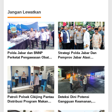
Tempat Peredaran OKT
Hektare Lahan di Kabupaten
Dipasang Police Line
Bandung Barat untuk Panen
Jagung
Jangan Lewatkan
Polda Jabar dan BNNP
Strategi Polda Jabar Dan
Perketat Pengawasan Obat
Pemprov Jabar Atasi
Terlarang, Pemburu
Kejahatan Jalanan
Targetkan Jaringan Lintas
Provinsi
Patroli Polsek Cikijing Pantau
Deteksi Dini Potensi
Distribusi Program Makan
Gangguan Keamanan,
Bergizi Gratis di SPPG Desa
Bhabinkamtibmas Polsek
Sindangpanji
Cikijing Laksanakan Patroli