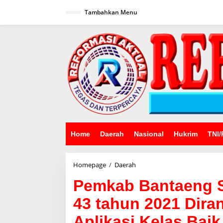
Lewati
ke
Tambahkan Menu
konten
Home
Daerah
Nasional
Hukrim
TNI/
Pemkab
Homepage
/
Daerah
Bantaeng
Pemkab Bantaeng S
Sosialisasikan
Perbup
43 tahun 2021 Dira
No.
43
Aplikasi Kelas Baik
tahun