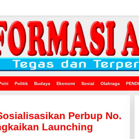
Polri
Politik
Budaya
Ekonomi
Sosial
Olahraga
PEND
osialisasikan Perbup No.
ngkaikan Launching