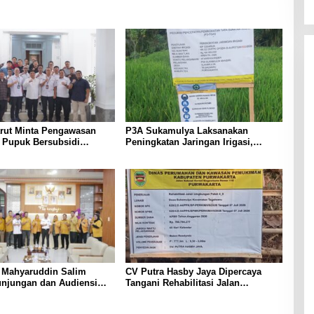
arut Minta Pengawasan
P3A Sukamulya Laksanakan
i Pupuk Bersubsidi
Peningkatan Jaringan Irigasi,
t, Pendaftaran RDKK
Dukung Produktivitas Pertanian di
lkan
Tegalwaru
a Mahyaruddin Salim
CV Putra Hasby Jaya Dipercaya
unjungan dan Audiensi
Tangani Rehabilitasi Jalan
i Hanura Tanjungbalai
Lingkungan di Desa Sukamulya