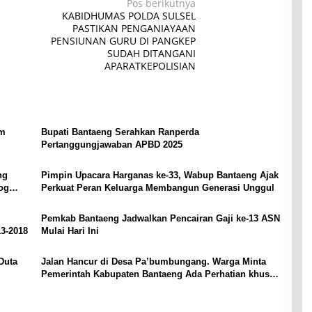
Pos berikutnya
KABIDHUMAS POLDA SULSEL
PASTIKAN PENGANIAYAAN
PENSIUNAN GURU DI PANGKEP
SUDAH DITANGANI
APARATKEPOLISIAN
am
Bupati Bantaeng Serahkan Ranperda
Pertanggungjawaban APBD 2025
ng
Pimpin Upacara Harganas ke-33, Wabup Bantaeng Ajak
og
Perkuat Peran Keluarga Membangun Generasi Unggul
Pemkab Bantaeng Jadwalkan Pencairan Gaji ke-13 ASN
13-2018
Mulai Hari Ini
Duta
Jalan Hancur di Desa Pa’bumbungang. Warga Minta
Pemerintah Kabupaten Bantaeng Ada Perhatian khusus
Tahun Ini