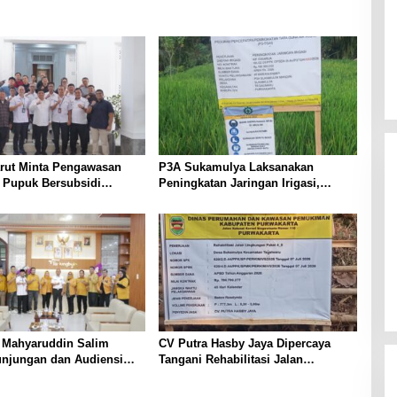
arut Minta Pengawasan
P3A Sukamulya Laksanakan
i Pupuk Bersubsidi
Peningkatan Jaringan Irigasi,
t, Pendaftaran RDKK
Dukung Produktivitas Pertanian di
lkan
Tegalwaru
a Mahyaruddin Salim
CV Putra Hasby Jaya Dipercaya
unjungan dan Audiensi
Tangani Rehabilitasi Jalan
i Hanura Tanjungbalai
Lingkungan di Desa Sukamulya