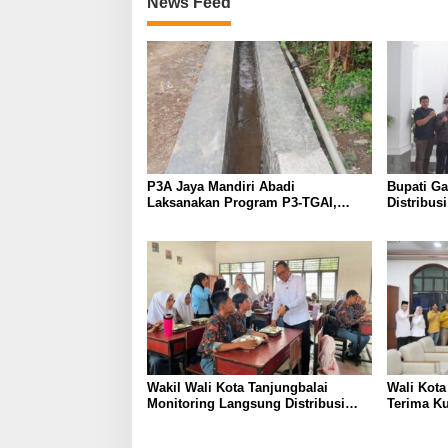
News Feed
P3A Jaya Mandiri Abadi
Bupati G
Laksanakan Program P3-TGAI,
Distribus
Perkuat Jaringan Irigasi di
Diperketa
Wanayasa
Dioptima
Wakil Wali Kota Tanjungbalai
Wali Kot
Monitoring Langsung Distribusi
Terima K
MBG di SMA Negeri 2
DPC Parta