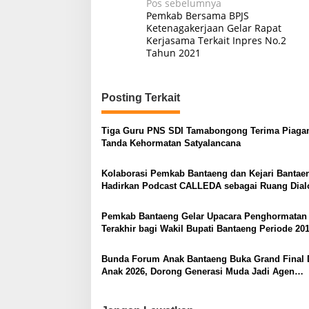
Navigasi
Pos sebelumnya
Pemkab Bersama BPJS
pos
Ketenagakerjaan Gelar Rapat
Kerjasama Terkait Inpres No.2
Tahun 2021
Posting Terkait
Tiga Guru PNS SDI Tamabongong Terima Piag
Tanda Kehormatan Satyalancana
Kolaborasi Pemkab Bantaeng dan Kejari Bantae
Hadirkan Podcast CALLEDA sebagai Ruang Dial
Publik
Pemkab Bantaeng Gelar Upacara Penghormatan
Terakhir bagi Wakil Bupati Bantaeng Periode 20
Bunda Forum Anak Bantaeng Buka Grand Final 
Anak 2026, Dorong Generasi Muda Jadi Agen
Perubahan