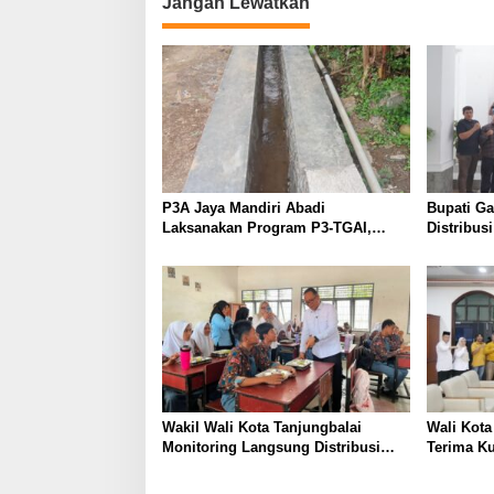
Jangan Lewatkan
P3A Jaya Mandiri Abadi
Bupati G
Laksanakan Program P3-TGAI,
Distribus
Perkuat Jaringan Irigasi di
Diperketa
Wanayasa
Dioptima
Wakil Wali Kota Tanjungbalai
Wali Kot
Monitoring Langsung Distribusi
Terima K
MBG di SMA Negeri 2
DPC Parta