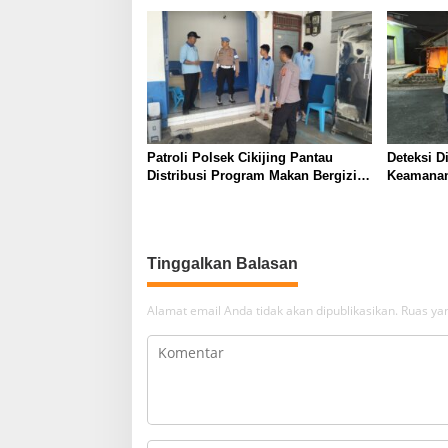
Provinsi
Patroli Polsek Cikijing Pantau
Deteksi D
Distribusi Program Makan Bergizi
Keamanan
Gratis di SPPG Desa Sindangpanji
Polsek Ci
Malam da
Warga
Tinggalkan Balasan
Alamat email Anda tidak akan dipublikasikan.
Ruas yan