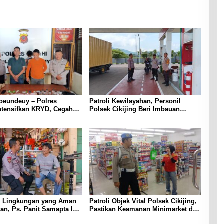
peundeuy – Polres
Patroli Kewilayahan, Personil
ntensifkan KRYD, Cegah
Polsek Cikijing Beri Imbauan
kan Peredaran Narkoba,
Kepada Security SPBU
ta Obat Terlarang
 Lingkungan yang Aman
Patroli Objek Vital Polsek Cikijing,
n, Ps. Panit Samapta l
Pastikan Keamanan Minimarket dan
ikijing Sambangi Warga
Beri Rasa Aman Kepada Masyarakat