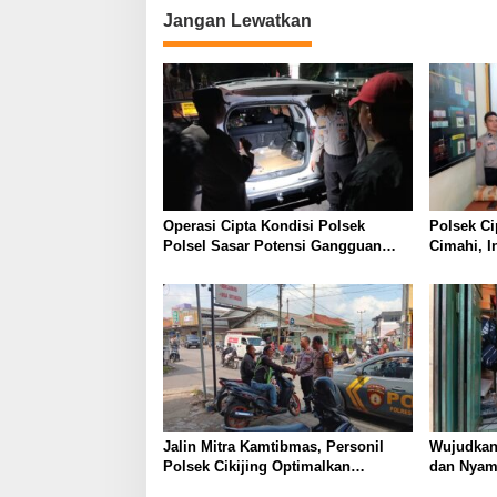
Jangan Lewatkan
Operasi Cipta Kondisi Polsek
Polsek Ci
Polsel Sasar Potensi Gangguan
Cimahi, I
Kamtibmas di Malam Hari
C3 Dan Te
Miras ser
Jalin Mitra Kamtibmas, Personil
Wujudkan
Polsek Cikijing Optimalkan
dan Nyama
Sambang kepada Pengendara Ojek
Polsek C