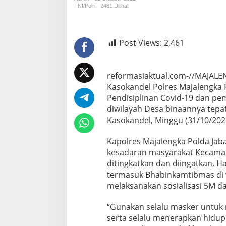
Dilakukan
TNI/Polri
2461 Dilihat
Polisi
Post Views:
2,461
reformasiaktual.com-//MAJAL
Kasokandel Polres Majalengka 
Pendisiplinan Covid-19 dan p
diwilayah Desa binaannya tepa
Kasokandel, Minggu (31/10/202
Kapolres Majalengka Polda Jab
kesadaran masyarakat Kecama
ditingkatkan dan diingatkan, H
termasuk Bhabinkamtibmas di 
melaksanakan sosialisasi 5M 
“Gunakan selalu masker untuk
serta selalu menerapkan hidup