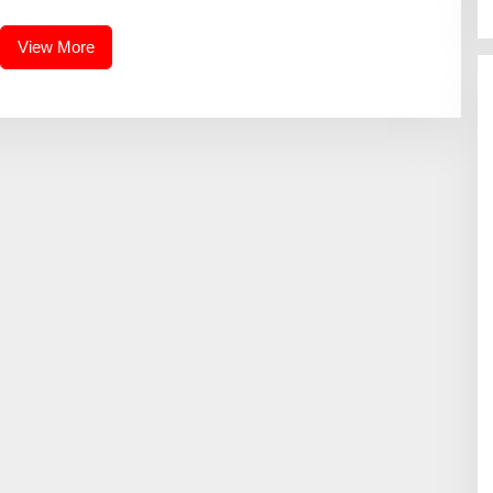
jing
View More