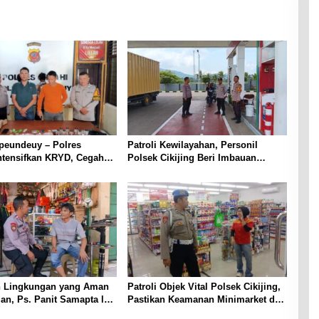
peundeuy – Polres
Patroli Kewilayahan, Personil
ntensifkan KRYD, Cegah
Polsek Cikijing Beri Imbauan
kan Peredaran Narkoba,
Kepada Security SPBU
ta Obat Terlarang
 Lingkungan yang Aman
Patroli Objek Vital Polsek Cikijing,
n, Ps. Panit Samapta l
Pastikan Keamanan Minimarket dan
ikijing Sambangi Warga
Beri Rasa Aman Kepada Masyarakat