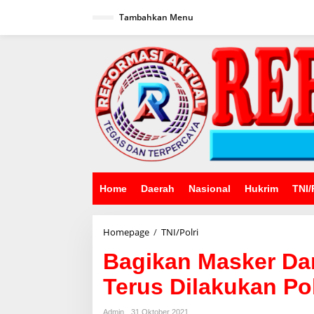
Lewati
ke
Tambahkan Menu
konten
Home
Daerah
Nasional
Hukrim
TNI/
Bagikan
Homepage
/
TNI/Polri
Masker
Bagikan Masker Da
Dan
Edukasi
Terus Dilakukan Pol
Kepada
Warga
Terus
Admin
31 Oktober 2021