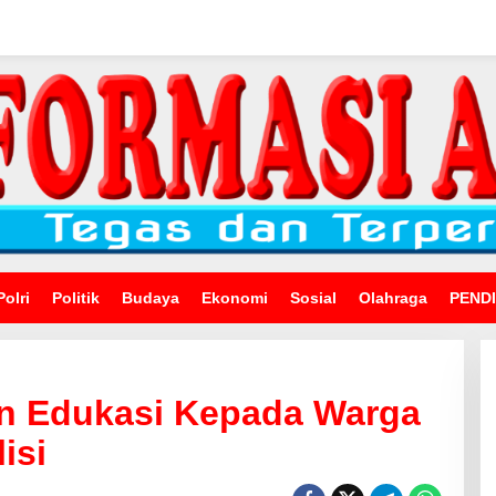
Polri
Politik
Budaya
Ekonomi
Sosial
Olahraga
PEND
n Edukasi Kepada Warga
isi