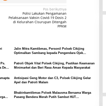
Pos berikutnya
Polisi Lakukan Pengamanan
Pelaksanaan Vaksin Covid-19 Dosis 2
di Kelurahan Cisurupan Ditengah
PPKM
ri
Jalin Mitra Kamtibmas, Personil Polsek Cikijing
Optimalkan Sambang kepada Pengendara Ojek
Pangkalan
 Ps.
Patroli Objek Vital Polsek Cikijing, Pastikan Keamanan
a Desa
Minimarket dan Beri Rasa Aman Kepada Masyarakat
Samapta
Antisipasi Geng Motor dan C3, Polsek Cikijing Gelar
Apel dan Patroli Malam
Bhabinkamtibmas Polsek Malausma Bersama Warga
rga
Pasang Bendera Merah Putih Sambut HUT
Kemerdekaan RI ke-81