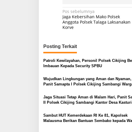
Navigasi
Pos sebelumnya
Jaga Kebersihan Mako Polsek
pos
Anggota Polsek Talaga Laksanakan
Korve
Posting Terkait
Patroli Kewilayahan, Personil Polsek Cikijing Be
Imbauan Kepada Security SPBU
Wujudkan Lingkungan yang Aman dan Nyaman,
Panit Samapta l Polsek Cikijing Sambangi Warg
Cikijing
Jaga Situasi Tetap Aman di Malam Hari, Panit 
II Polsek Cikijing Sambangi Kantor Desa Kasturi
Sambut HUT Kemerdekaan RI Ke 81, Kapolsek
Malausma Berikan Bantuan Sembako kepada Wa
Kurang Mampu