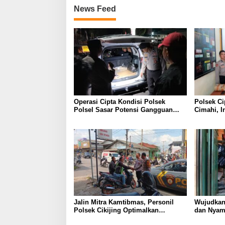
News Feed
Operasi Cipta Kondisi Polsek
Polsek Ci
Polsel Sasar Potensi Gangguan
Cimahi, I
Kamtibmas di Malam Hari
C3 Dan Te
Miras ser
Jalin Mitra Kamtibmas, Personil
Wujudkan
Polsek Cikijing Optimalkan
dan Nyama
Sambang kepada Pengendara Ojek
Polsek C