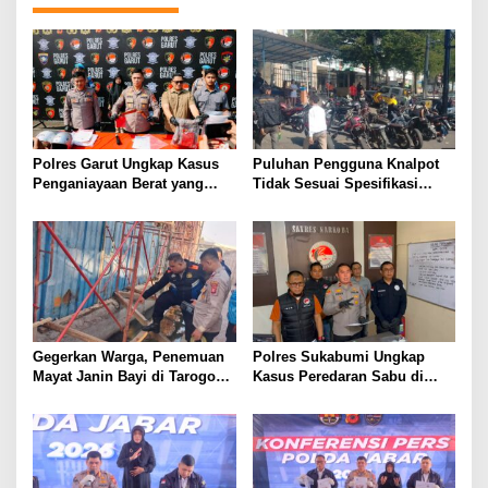
Polres Garut Ungkap Kasus
Puluhan Pengguna Knalpot
Penganiayaan Berat yang
Tidak Sesuai Spesifikasi
Mengakibatkan Korban
Teknis di Wanaraja Terjaring
Meninggal Dunia
Penertiban Polisi
Gegerkan Warga, Penemuan
Polres Sukabumi Ungkap
Mayat Janin Bayi di Tarogong
Kasus Peredaran Sabu di
Kaler.Polisi Lakukan Oleh
Surade dan Ciemas, Tiga
TKP
Tersangka Diamankan