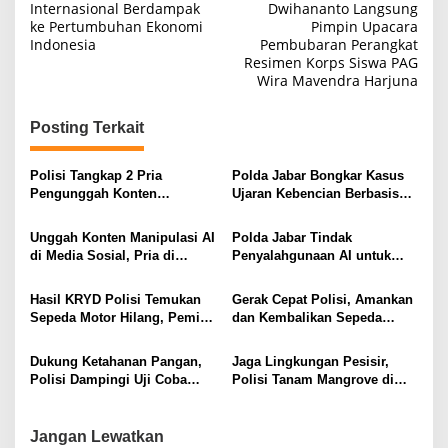
pos
Internasional Berdampak
Dwihananto Langsung
ke Pertumbuhan Ekonomi
Pimpin Upacara
Indonesia
Pembubaran Perangkat
Resimen Korps Siswa PAG
Wira Mavendra Harjuna
Posting Terkait
Polisi Tangkap 2 Pria
Polda Jabar Bongkar Kasus
Pengunggah Konten
Ujaran Kebencian Berbasis
Provokasi dan Unggahan
AI, Pelaku Cari Engagement
Palsu Soal Pemerintah di
dan Finansial
Unggah Konten Manipulasi AI
Polda Jabar Tindak
Threads
di Media Sosial, Pria di
Penyalahgunaan AI untuk
Cimahi Terancam 12 Tahun
Manipulasi Digital, Penyidik
Penjara
Gandeng 4 Ahli
Hasil KRYD Polisi Temukan
Gerak Cepat Polisi, Amankan
Sepeda Motor Hilang, Pemilik
dan Kembalikan Sepeda
Berikan Apresiasi dan Ucapan
Motor Milik Warga yang
Terima Kasih kepada Polri
Sempat Hilang
Dukung Ketahanan Pangan,
Jaga Lingkungan Pesisir,
Polisi Dampingi Uji Coba
Polisi Tanam Mangrove di
Sistem PMAAS di Sawah
Karangsong
Jangan Lewatkan