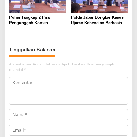
Polisi Tangkap 2 Pria
Polda Jabar Bongkar Kasus
Pengunggah Konten
Ujaran Kebencian Berbasis
Provokasi dan Unggahan
AI, Pelaku Cari Engagement
Palsu Soal Pemerintah di
dan Finansial
Threads
Tinggalkan Balasan
Alamat email Anda tidak akan dipublikasikan.
Ruas yang wajib
ditandai
*