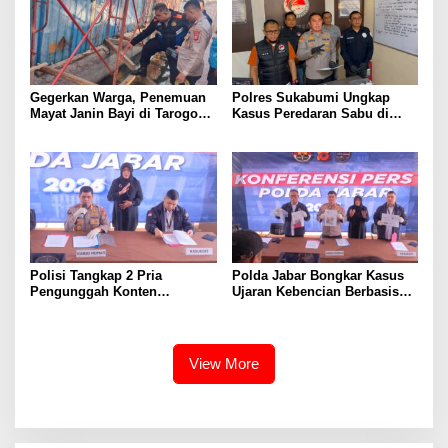
Gegerkan Warga, Penemuan
Polres Sukabumi Ungkap
Mayat Janin Bayi di Tarogong
Kasus Peredaran Sabu di
Kaler.Polisi Lakukan Oleh
Surade dan Ciemas, Tiga
TKP
Tersangka Diamankan
Polisi Tangkap 2 Pria
Polda Jabar Bongkar Kasus
Pengunggah Konten
Ujaran Kebencian Berbasis
Provokasi dan Unggahan
AI, Pelaku Cari Engagement
Palsu Soal Pemerintah di
dan Finansial
Threads
View More