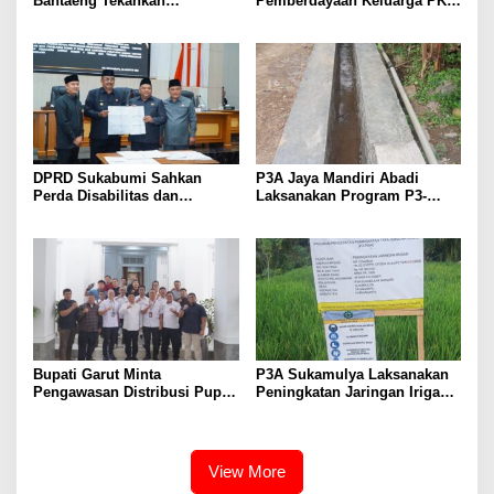
Bantaeng Tekankan
Pemberdayaan Keluarga PKH
Peningkatan Pelayanan
melalui Literasi Digital
kepada Masyarakat
DPRD Sukabumi Sahkan
P3A Jaya Mandiri Abadi
Perda Disabilitas dan
Laksanakan Program P3-
Sepakati Perubahan KUA-
TGAI, Perkuat Jaringan
PPAS 2026
Irigasi di Wanayasa
Bupati Garut Minta
P3A Sukamulya Laksanakan
Pengawasan Distribusi Pupuk
Peningkatan Jaringan Irigasi,
Bersubsidi Diperketat,
Dukung Produktivitas
Pendaftaran RDKK
Pertanian di Tegalwaru
Dioptimalkan
View More