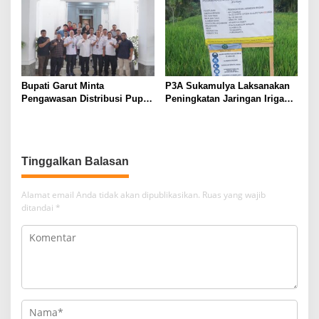
Bupati Garut Minta
P3A Sukamulya Laksanakan
Pengawasan Distribusi Pupuk
Peningkatan Jaringan Irigasi,
Bersubsidi Diperketat,
Dukung Produktivitas
Pendaftaran RDKK
Pertanian di Tegalwaru
Dioptimalkan
Tinggalkan Balasan
Alamat email Anda tidak akan dipublikasikan.
Ruas yang wajib
ditandai
*