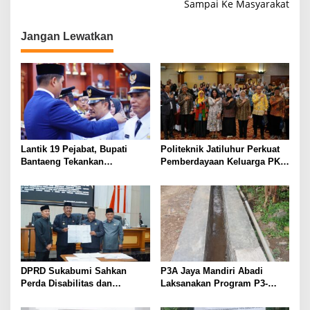
Sampai Ke Masyarakat
Jangan Lewatkan
Lantik 19 Pejabat, Bupati
Politeknik Jatiluhur Perkuat
Bantaeng Tekankan
Pemberdayaan Keluarga PKH
Peningkatan Pelayanan
melalui Literasi Digital
kepada Masyarakat
DPRD Sukabumi Sahkan
P3A Jaya Mandiri Abadi
Perda Disabilitas dan
Laksanakan Program P3-
Sepakati Perubahan KUA-
TGAI, Perkuat Jaringan
PPAS 2026
Irigasi di Wanayasa