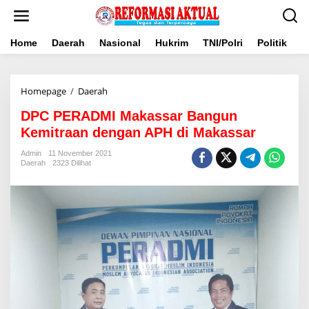
Lewati
ke
konten
Home
Daerah
Nasional
Hukrim
TNI/Polri
Politik
B
DPC
Homepage
/
Daerah
PERADMI
DPC PERADMI Makassar Bangun
Makassar
Bangun
Kemitraan dengan APH di Makassar
Kemitraan
dengan
Admin
11 November 2021
Daerah
2323 Dilihat
APH
di
Makassar