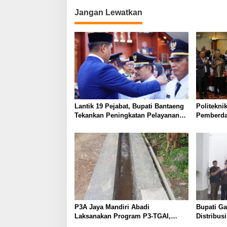
Jangan Lewatkan
Lantik 19 Pejabat, Bupati Bantaeng
Politekni
Tekankan Peningkatan Pelayanan
Pemberda
kepada Masyarakat
melalui Li
P3A Jaya Mandiri Abadi
Bupati G
Laksanakan Program P3-TGAI,
Distribus
Perkuat Jaringan Irigasi di
Diperketa