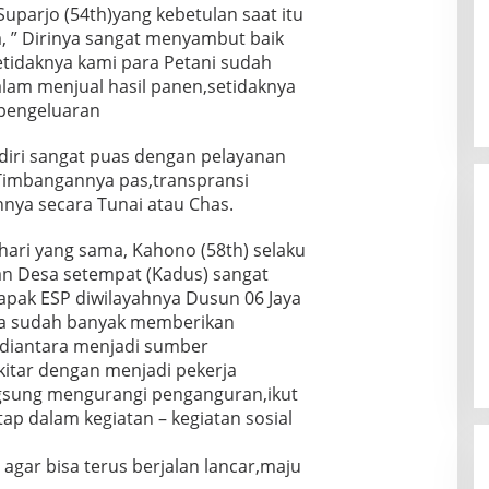
uparjo (54th)yang kebetulan saat itu
, ” Dirinya sangat menyambut baik
etidaknya kami para Petani sudah
dalam menjual hasil panen,setidaknya
 pengeluaran
endiri sangat puas dengan pelayanan
 Timbangannya pas,transpransi
ya secara Tunai atau Chas.
ari yang sama, Kahono (58th) selaku
an Desa setempat (Kadus) sangat
pak ESP diwilayahnya Dusun 06 Jaya
nya sudah banyak memberikan
f diantara menjadi sumber
itar dengan menjadi pekerja
ngsung mengurangi penganguran,ikut
p dalam kegiatan – kegiatan sosial
agar bisa terus berjalan lancar,maju