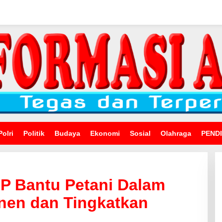
Polri
Politik
Budaya
Ekonomi
Sosial
Olahraga
PEND
P Bantu Petani Dalam
nen dan Tingkatkan