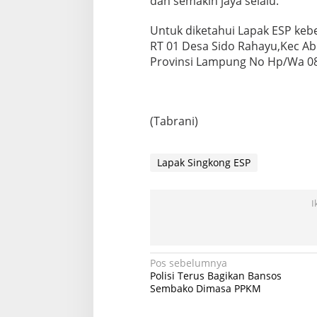
dan semakin jaya selalu.
Untuk diketahui Lapak ESP keb
RT 01 Desa Sido Rahayu,Kec A
Provinsi Lampung No Hp/Wa 08
(Tabrani)
Lapak Singkong ESP
I
Navigasi
Pos sebelumnya
Polisi Terus Bagikan Bansos
pos
Sembako Dimasa PPKM