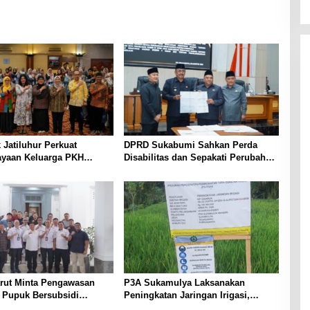
k Jatiluhur Perkuat
DPRD Sukabumi Sahkan Perda
yaan Keluarga PKH
Disabilitas dan Sepakati Perubahan
terasi Digital
KUA-PPAS 2026
arut Minta Pengawasan
P3A Sukamulya Laksanakan
i Pupuk Bersubsidi
Peningkatan Jaringan Irigasi,
t, Pendaftaran RDKK
Dukung Produktivitas Pertanian di