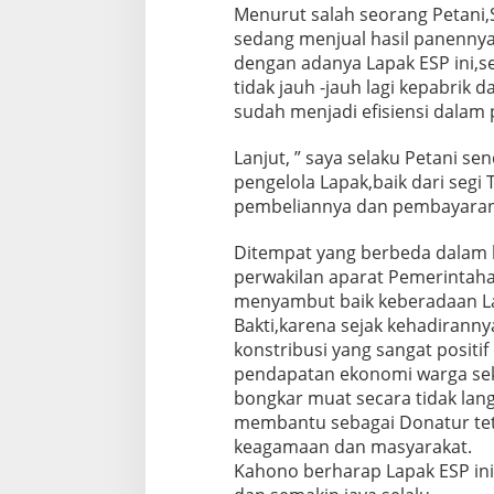
Menurut salah seorang Petani,S
sedang menjual hasil panennya
dengan adanya Lapak ESP ini,s
tidak jauh -jauh lagi kepabrik 
sudah menjadi efisiensi dalam
Lanjut, ” saya selaku Petani s
pengelola Lapak,baik dari segi
pembeliannya dan pembayarann
Ditempat yang berbeda dalam h
perwakilan aparat Pemerintah
menyambut baik keberadaan La
Bakti,karena sejak kehadiran
konstribusi yang sangat positi
pendapatan ekonomi warga sek
bongkar muat secara tidak la
membantu sebagai Donatur teta
keagamaan dan masyarakat.
Kahono berharap Lapak ESP ini 