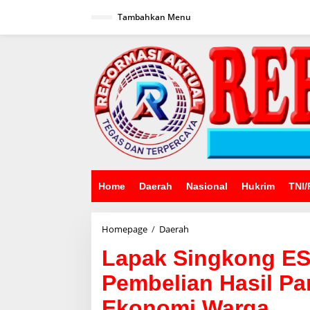
Lewati
ke
Tambahkan Menu
konten
Home
Daerah
Nasional
Hukrim
TNI/
Lapak
Homepage
/
Daerah
Singkong
Lapak Singkong ES
ESP
Bantu
Pembelian Hasil Pa
Petani
Dalam
Ekonomi Warga
Pembelian