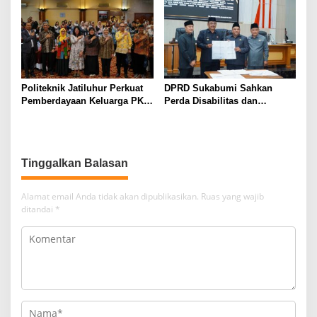
kepada Masyarakat
Politeknik Jatiluhur Perkuat
DPRD Sukabumi Sahkan
Pemberdayaan Keluarga PKH
Perda Disabilitas dan
melalui Literasi Digital
Sepakati Perubahan KUA-
PPAS 2026
Tinggalkan Balasan
Alamat email Anda tidak akan dipublikasikan.
Ruas yang wajib
ditandai
*