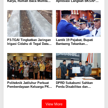
Karya, Rumah Baca Mumtaz
Apresiasi Langkah BKSAP
Peduli Gelar Pelatihan
DPR-RI Dorong Potensi
Menulis Artikel bagi Generasi
Ekonomi Garut Tembus Pasar
Muda
Internasional
P3-TGAI Tingkatkan Jaringan
Lantik 19 Pejabat, Bupati
Irigasi Cidahu di Tegal Datar
Bantaeng Tekankan
Purwakarta
Peningkatan Pelayanan
kepada Masyarakat
Politeknik Jatiluhur Perkuat
DPRD Sukabumi Sahkan
Pemberdayaan Keluarga PKH
Perda Disabilitas dan
melalui Literasi Digital
Sepakati Perubahan KUA-
PPAS 2026
View More