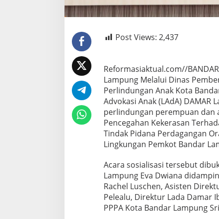
Post Views:
2,437
Reformasiaktual.com//BANDA
Lampung Melalui Dinas Pemb
Perlindungan Anak Kota Band
Advokasi Anak (LAdA) DAMAR 
perlindungan perempuan dan a
Pencegahan Kekerasan Terhad
Tindak Pidana Perdagangan Ora
Lingkungan Pemkot Bandar Lam
Acara sosialisasi tersebut dib
Lampung Eva Dwiana didamping
Rachel Luschen, Asisten Direkt
Pelealu, Direktur Lada Damar Ib
PPPA Kota Bandar Lampung Sri