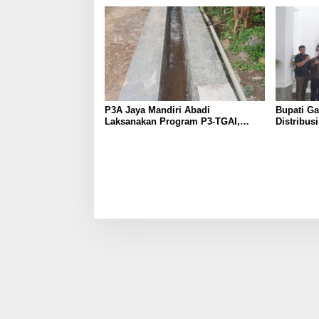
P3A Jaya Mandiri Abadi
Bupati G
Laksanakan Program P3-TGAI,
Distribus
Perkuat Jaringan Irigasi di
Diperketa
Wanayasa
Dioptima