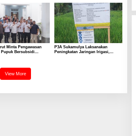
arut Minta Pengawasan
P3A Sukamulya Laksanakan
i Pupuk Bersubsidi
Peningkatan Jaringan Irigasi,
t, Pendaftaran RDKK
Dukung Produktivitas Pertanian di
lkan
Tegalwaru
View More