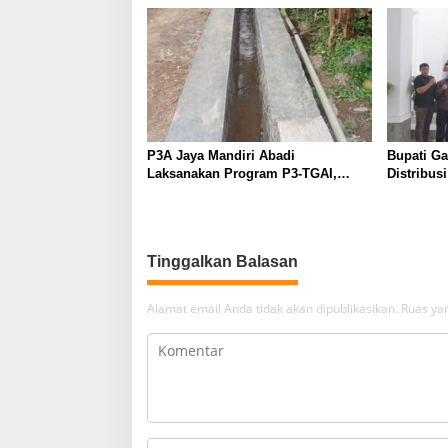
P3A Jaya Mandiri Abadi
Bupati G
Laksanakan Program P3-TGAI,
Distribus
Perkuat Jaringan Irigasi di
Diperketa
Wanayasa
Dioptima
Tinggalkan Balasan
Alamat email Anda tidak akan dipublikasikan.
Ruas yan