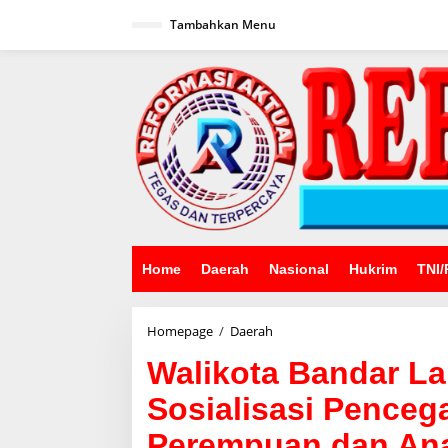
Lewati
ke
Tambahkan Menu
konten
Home
Daerah
Nasional
Hukrim
TNI/
Walikota
Homepage
/
Daerah
Bandar
Walikota Bandar 
Lampung
Membuka
Sosialisasi Pence
Sosialisasi
Pencegahan
Perempuan dan Ana
Kekerasan