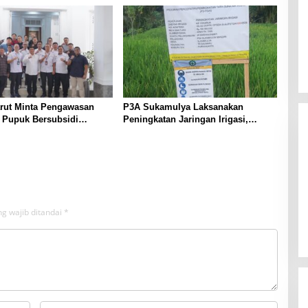
arut Minta Pengawasan
P3A Sukamulya Laksanakan
i Pupuk Bersubsidi
Peningkatan Jaringan Irigasi,
t, Pendaftaran RDKK
Dukung Produktivitas Pertanian di
lkan
Tegalwaru
g wajib ditandai
*