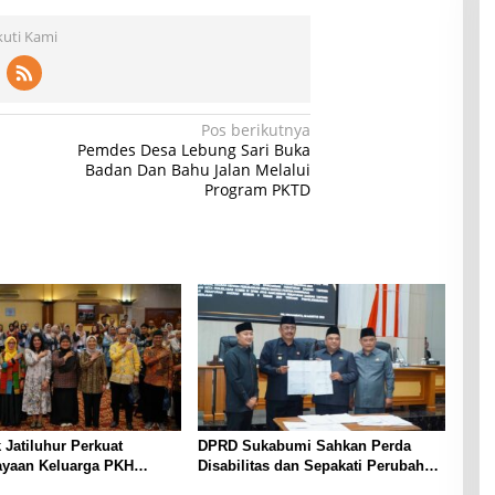
kuti Kami
Pos berikutnya
Pemdes Desa Lebung Sari Buka
Badan Dan Bahu Jalan Melalui
Program PKTD
k Jatiluhur Perkuat
DPRD Sukabumi Sahkan Perda
yaan Keluarga PKH
Disabilitas dan Sepakati Perubahan
terasi Digital
KUA-PPAS 2026