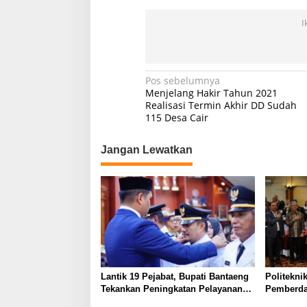
I
Navigasi
Pos sebelumnya
Menjelang Hakir Tahun 2021
pos
Realisasi Termin Akhir DD Sudah
115 Desa Cair
Jangan Lewatkan
Lantik 19 Pejabat, Bupati Bantaeng
Politekni
Tekankan Peningkatan Pelayanan
Pemberda
kepada Masyarakat
melalui Li