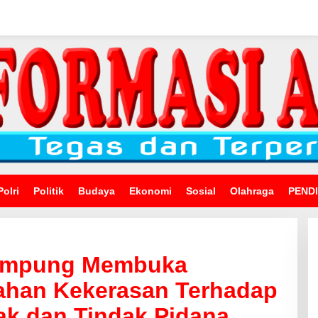
Polri
Politik
Budaya
Ekonomi
Sosial
Olahraga
PEND
Lampung Membuka
gahan Kekerasan Terhadap
k dan Tindak Pidana