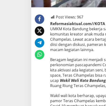
Post Views:
967
Reformasiaktual.com//KOT
UMKM Kota Bandung bekerja s
komunitas kreator anak muda m
Cihampelas. Lewat acara berta
diisi dengan diskusi, pameran 
macam kegiatan lainnya.
Beragam kegiatan ini menjadi 
perkonomian pascapandemi C
kita aktivasi ada kegiatan seni,
space, Teras Cihampelas bisa ram
ucap
Wakil Wali Kota Bandung
Ruang Riung Teras Cihampelas,
Wakil wali kota berharap, upay
pamor Teras Cihampelas kembal
Covid-19 membuat banyak peda