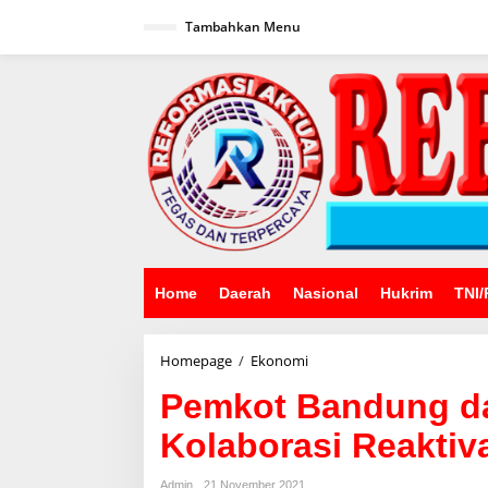
Lewati
ke
Tambahkan Menu
konten
Home
Daerah
Nasional
Hukrim
TNI/
Pemkot
Homepage
/
Ekonomi
Bandung
Pemkot Bandung dan
dan
Kreator
Kolaborasi Reaktiv
Industri
Kreatif
Kolaborasi
Admin
21 November 2021