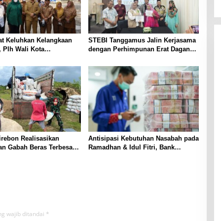
at Keluhkan Kelangkaan
STEBI Tanggamus Jalin Kerjasama
 Plh Wali Kota
dengan Perhimpunan Erat Dagang
lai Sidak Ke Sejumlah
Malaysia, Angkat Potensi Bisnis
 Pangkalan
Lampung hingga Ekonomi Kreatif
rebon Realisasikan
Antisipasi Kebutuhan Nasabah pada
an Gabah Beras Terbesar
Ramadhan & Idul Fitri, Bank
Mandiri Siapkan Uang Tunai Secara
Net sebesar Rp 6,13 Triliun di Jawa
Barat
g wajib ditandai
*