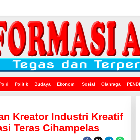
Polri
Politik
Budaya
Ekonomi
Sosial
Olahraga
PEND
 Kreator Industri Kreatif
asi Teras Cihampelas