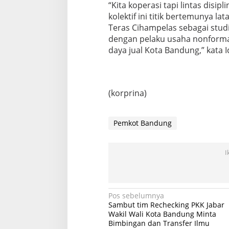
“Kita koperasi tapi lintas disipl
kolektif ini titik bertemunya l
Teras Cihampelas sebagai stud
dengan pelaku usaha nonformal
daya jual Kota Bandung,” kata I
(korprina)
Pemkot Bandung
I
Navigasi
Pos sebelumnya
Sambut tim Rechecking PKK Jabar
pos
Wakil Wali Kota Bandung Minta
Bimbingan dan Transfer Ilmu