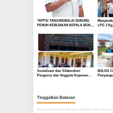
*APPSI TANJUNGBALAI DUKUNG
Masyarak
PENUH KEBIJAKAN KEPALA BGN
LPG 3 Kg,
PUSAT, DORONG TATA KELOLA
Tanjungba
SPPG MBG TRANSPARAN DAN
SPBE dan
BERBASIS UMKM LOKAL*
Sosialisasi dan Silaturahmi
BULOG Ci
Pengurus dan Anggota Koperasi
Penyerap
Mitraniaga Makmur Wilayah
Nasional
Kabupaten Ciamis – Provinsi Jawa
Barat
Tinggalkan Balasan
Alamat email Anda tidak akan dipublikasikan.
Ruas yan