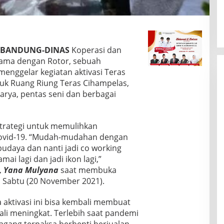
A BANDUNG-DINAS
Koperasi dan
ama dengan Rotor, sebuah
enggelar kegiatan aktivasi Teras
juk Ruang Riung Teras Cihampelas,
karya, pentas seni dan berbagai
strategi untuk memulihkan
ovid-19. “Mudah-mudahan dengan
 budaya dan nanti jadi co working
ai lagi dan jadi ikon lagi,”
, Yana Mulyana
saat membuka
 Sabtu (20 November 2021).
a aktivasi ini bisa kembali membuat
i meningkat. Terlebih saat pandemi
gang terpaksa berhenti berjualan.