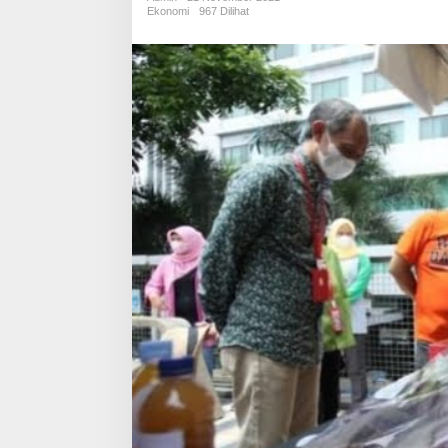
Reaktivasi
Ekonomi
967 Dilihat
Teras
Cihampelas