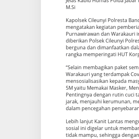
Jelas Kabid Humas Polda Jabar K
M.Si
Kapolsek Cileunyi Polresta Ba
mengatakan kegiatan pemberi
Purnawirawan dan Warakauri i
diberikan Polsek Cileunyi Polr
berguna dan dimanfaatkan dal
rangka memperingati HUT Korps
“Selain membagikan paket se
Warakauri yang terdampak Covi
mensosialisasikan kepada masy
5M yaitu Memakai Masker, Menc
Pentingnya dengan rutin cuci 
jarak, menjauhi kerumunan, me
dalam pencegahan penyebaran 
Lebih lanjut Kanit Lantas men
sosial ini digelar untuk memb
tidak mampu, sehingga denga