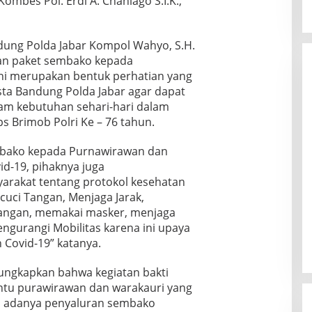
ombes Pol. Erdi A. Chaniago S.I.K.,
ndung Polda Jabar Kompol Wahyo, S.H.
an paket sembako kepada
ni merupakan bentuk perhatian yang
esta Bandung Polda Jabar agar dapat
am kebutuhan sehari-hari dalam
 Brimob Polri Ke – 76 tahun.
mbako kepada Purnawirawan dan
d-19, pihaknya juga
arakat tentang protokol kesehatan
uci Tangan, Menjaga Jarak,
tangan, memakai masker, menjaga
ngurangi Mobilitas karena ini upaya
Covid-19” katanya.
gungkapkan bahwa kegiatan bakti
antu purawirawan dan warakauri yang
n adanya penyaluran sembako