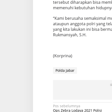
tersebut diharapkan bisa me
memenuhi kebutuhan hidupnya 
“Kami berusaha semaksimal m
ataupun anggota polri yang t
yang kita lakukan ini bisa berm
Rukmansyah, S.H.
(Korprina)
Polda Jabar
I
Navigasi
Pos sebelumnya
Ops Zebra Lodaya 2021 Polisi