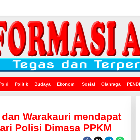
Polri
Politik
Budaya
Ekonomi
Sosial
Olahraga
PEND
i dan Warakauri mendapat
ri Polisi Dimasa PPKM