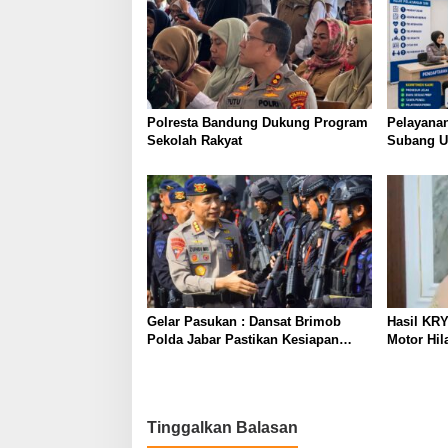
Polresta Bandung Dukung Program
Pelayanan
Sekolah Rakyat
Subang U
Humanis, 
Gelar Pasukan : Dansat Brimob
Hasil KR
Polda Jabar Pastikan Kesiapan
Motor Hil
Personel Batalyon B Pelopor
Apresiasi
kepada Po
Tinggalkan Balasan