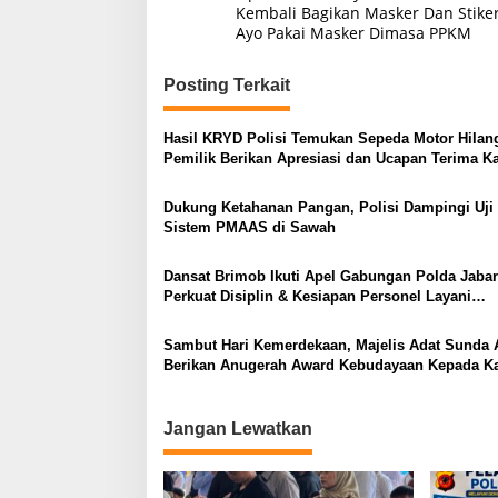
pos
Kembali Bagikan Masker Dan Stike
Ayo Pakai Masker Dimasa PPKM
Posting Terkait
Hasil KRYD Polisi Temukan Sepeda Motor Hilan
Pemilik Berikan Apresiasi dan Ucapan Terima K
kepada Polri
Dukung Ketahanan Pangan, Polisi Dampingi Uji
Sistem PMAAS di Sawah
Dansat Brimob Ikuti Apel Gabungan Polda Jabar
Perkuat Disiplin & Kesiapan Personel Layani
Masyarakat
Sambut Hari Kemerdekaan, Majelis Adat Sunda 
Berikan Anugerah Award Kebudayaan Kepada K
Humas Polda Jabar
Jangan Lewatkan