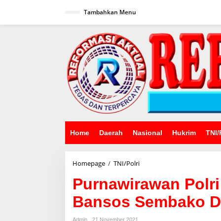
Lewati
ke
Tambahkan Menu
konten
Home
Daerah
Nasional
Hukrim
TNI/
Purnawirawan
Homepage
/
TNI/Polri
Polri
Purnawirawan Polr
dan
Warakauri
Bansos Sembako Da
mendapat
Bansos
Sembako
Admin
21 November 2021