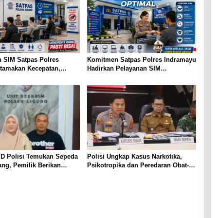
 SIM Satpas Polres
Komitmen Satpas Polres Indramayu
tamakan Kecepatan,
Hadirkan Pelayanan SIM
dan Profesional
Profesional dan Humanis
YD Polisi Temukan Sepeda
Polisi Ungkap Kasus Narkotika,
ang, Pemilik Berikan
Psikotropika dan Peredaran Obat-
 dan Ucapan Terima Kasih
Obatan Tanpa Izin Periode
lri
pertengahan Juli 2026