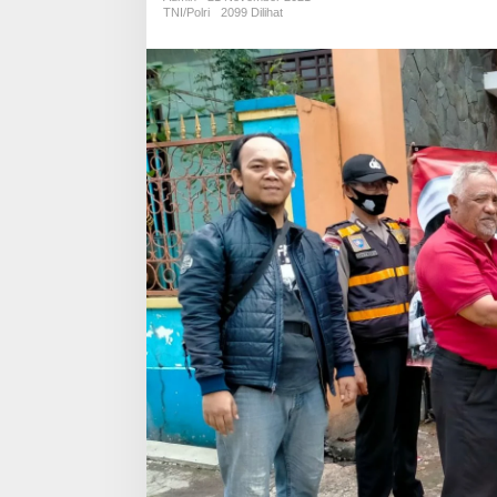
Dari
TNI/Polri
2099 Dilihat
Polisi
Dimasa
PPKM