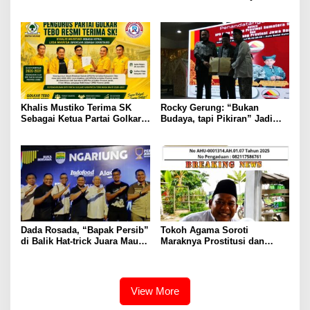
Program Sekolah Hybrid
Dukung Program Kapolda
Disdik Jabar
Jabar Irjen Pol Pipit
Rismanto
Khalis Mustiko Terima SK
Rocky Gerung: “Bukan
Sebagai Ketua Partai Golkar,
Budaya, tapi Pikiran” Jadi
Liga Marisa Sebagai
Sorotan di Pelantikan Gebu
Sekretaris
Minang Jabar
Dada Rosada, “Bapak Persib”
Tokoh Agama Soroti
di Balik Hat-trick Juara Maung
Maraknya Prostitusi dan
Bandung
Miras di Pemalang, KH.
Muhajir Abdul Mughits:
“Jangan Biarkan Generasi
Rusak”
View More