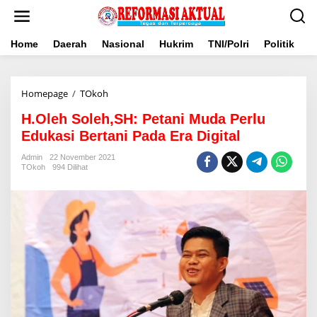
Lewati
ke
konten
Home
Daerah
Nasional
Hukrim
TNI/Polri
Politik
B
H.Oleh
Homepage
/
TOkoh
Soleh,SH:
H.Oleh Soleh,SH: Petani Muda Perlu
Petani
Muda
Edukasi Bertani Pada Era Digital
Perlu
Edukasi
Admin
22 November 2021
TOkoh
994 Dilihat
Bertani
Pada
Era
Digital