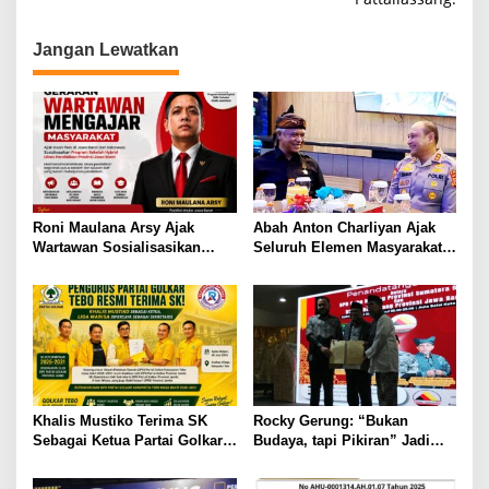
Jangan Lewatkan
Roni Maulana Arsy Ajak
Abah Anton Charliyan Ajak
Wartawan Sosialisasikan
Seluruh Elemen Masyarakat
Program Sekolah Hybrid
Dukung Program Kapolda
Disdik Jabar
Jabar Irjen Pol Pipit
Rismanto
Khalis Mustiko Terima SK
Rocky Gerung: “Bukan
Sebagai Ketua Partai Golkar,
Budaya, tapi Pikiran” Jadi
Liga Marisa Sebagai
Sorotan di Pelantikan Gebu
Sekretaris
Minang Jabar