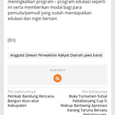
meningkatkan program – program edukasi seperti
ini serta memberikan modal bagi para
pemuda/pemudi yang sudah mendapatkan
edukasi dan ingin bertani.
(Eri)
Anggota Dewan Perwakilan Rakyat Daerah jawa barat
Ikuti Kami
Navigasi
Pos sebelumnya
Pos berikutnya
Pemkab Bandung Rencana
Buka Turnamen futsal
pos
Bangun Alun-alun
Pattallassang Cup ll,
Kabupaten
Wabup Bantaeng Apresiasi
Karang Taruna Bersatu
Pattallassang.