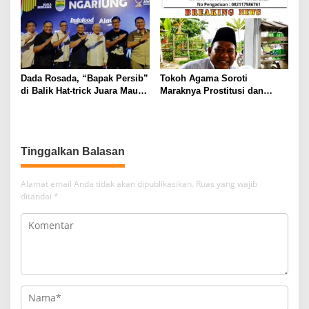
Dada Rosada, “Bapak Persib”
Tokoh Agama Soroti
di Balik Hat-trick Juara Maung
Maraknya Prostitusi dan
Bandung
Miras di Pemalang, KH.
Muhajir Abdul Mughits:
“Jangan Biarkan Generasi
Rusak”
Tinggalkan Balasan
Alamat email Anda tidak akan dipublikasikan.
Ruas yang wajib
ditandai
*