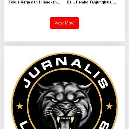
Fokus Kerja dan Hilangkan
Bali, Pemko Tanjungbalai
Budaya Kerja Lama yang
Bangun Kerjasama
Tidak Patut
Komparatif Bersama Pemko
Tangsel Perkuat Strategi
Peningkatan PAD Berbasis
View More
Digitalisasi