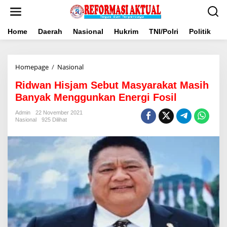
Lewati
ke
konten
Home
Daerah
Nasional
Hukrim
TNI/Polri
Politik
B
Ridwan
Homepage
/
Nasional
Hisjam
Ridwan Hisjam Sebut Masyarakat Masih
Sebut
Masyarakat
Banyak Menggunkan Energi Fosil
Masih
Banyak
Admin
22 November 2021
Nasional
925 Dilihat
Menggunkan
Energi
Fosil