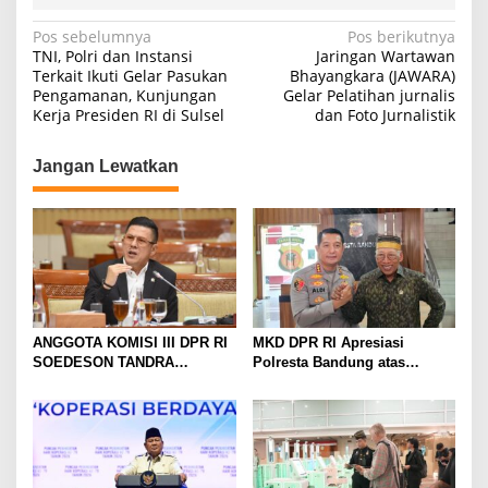
Navigasi
Pos sebelumnya
Pos berikutnya
TNI, Polri dan Instansi
Jaringan Wartawan
pos
Terkait Ikuti Gelar Pasukan
Bhayangkara (JAWARA)
Pengamanan, Kunjungan
Gelar Pelatihan jurnalis
Kerja Presiden RI di Sulsel
dan Foto Jurnalistik
Jangan Lewatkan
ANGGOTA KOMISI III DPR RI
MKD DPR RI Apresiasi
SOEDESON TANDRA
Polresta Bandung atas
MENFAPRESIASI KAPOLRES
Keberhasilan dalam
TAPSEL DAN JAJARANNYA
Pelayanan dan Penegakan
ATAS KESIGAPAN
Hukum
MENGUNGKAP KASUS
DUGAAN PELECEHAN
SEKSUAL DAN