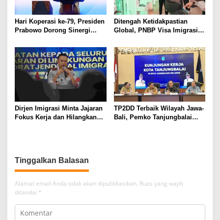
PEMBUNUHAN DIWILAYAH
KERJA POLRES TAPSEL
Hari Koperasi ke-79, Presiden
Ditengah Ketidakpastian
Prabowo Dorong Sinergi
Global, PNBP Visa Imigrasi
Koperasi dan Seluruh
Naik 6,42 Persen
Kekuatan Ekonomi Nasional
Dirjen Imigrasi Minta Jajaran
TP2DD Terbaik Wilayah Jawa-
Fokus Kerja dan Hilangkan
Bali, Pemko Tanjungbalai
Budaya Kerja Lama yang
Bangun Kerjasama
Tidak Patut
Komparatif Bersama Pemko
Tangsel Perkuat Strategi
Peningkatan PAD Berbasis
Tinggalkan Balasan
Digitalisasi
Alamat email Anda tidak akan dipublikasikan.
Ruas yang wajib
ditandai
*