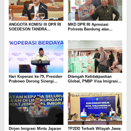
ANGGOTA KOMISI III DPR RI
MKD DPR RI Apresiasi
SOEDESON TANDRA
Polresta Bandung atas
MENFAPRESIASI KAPOLRES
Keberhasilan dalam
TAPSEL DAN JAJARANNYA
Pelayanan dan Penegakan
ATAS KESIGAPAN
Hukum
MENGUNGKAP KASUS
DUGAAN PELECEHAN
SEKSUAL DAN
PEMBUNUHAN DIWILAYAH
KERJA POLRES TAPSEL
Hari Koperasi ke-79, Presiden
Ditengah Ketidakpastian
Prabowo Dorong Sinergi
Global, PNBP Visa Imigrasi
Koperasi dan Seluruh
Naik 6,42 Persen
Kekuatan Ekonomi Nasional
Dirjen Imigrasi Minta Jajaran
TP2DD Terbaik Wilayah Jawa-