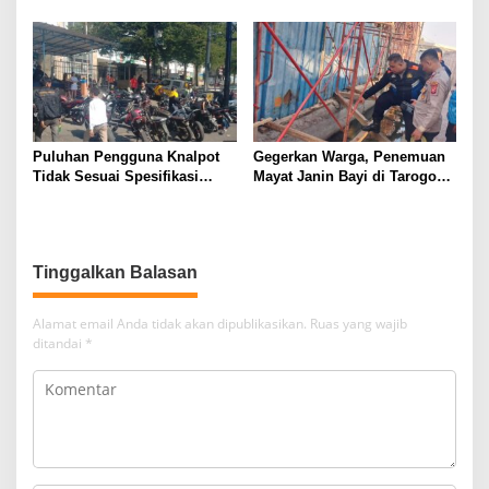
SUMATERA UTARA DI
Mengakibatkan Korban
GUNUNGTUA
Meninggal Dunia
Puluhan Pengguna Knalpot
Gegerkan Warga, Penemuan
Tidak Sesuai Spesifikasi
Mayat Janin Bayi di Tarogong
Teknis di Wanaraja Terjaring
Kaler.Polisi Lakukan Oleh
Penertiban Polisi
TKP
Tinggalkan Balasan
Alamat email Anda tidak akan dipublikasikan.
Ruas yang wajib
ditandai
*