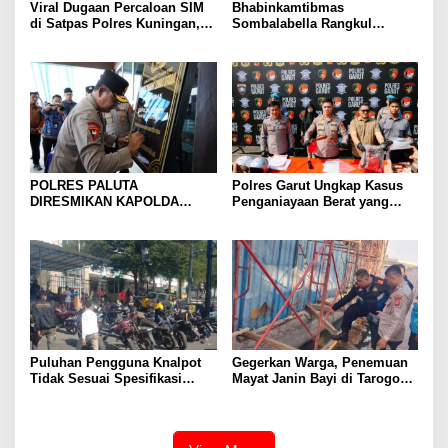
Viral Dugaan Percaloan SIM
Bhabinkamtibmas
di Satpas Polres Kuningan,
Sombalabella Rangkul
Publik Dorong Penelusuran
Pemuda, Ajak Warga Perkuat
dan Penguatan Pengawasan
Kamtibmas dan Semarakkan
HUT Ke-81 RI
POLRES PALUTA
Polres Garut Ungkap Kasus
DIRESMIKAN KAPOLDA
Penganiayaan Berat yang
SUMATERA UTARA DI
Mengakibatkan Korban
GUNUNGTUA
Meninggal Dunia
Puluhan Pengguna Knalpot
Gegerkan Warga, Penemuan
Tidak Sesuai Spesifikasi
Mayat Janin Bayi di Tarogong
Teknis di Wanaraja Terjaring
Kaler.Polisi Lakukan Oleh
Penertiban Polisi
TKP