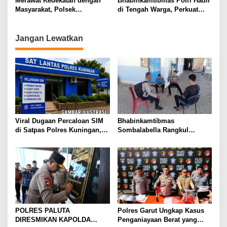
Merawat Kedekatan dengan
Bhabinkamtibmas Polri Hadir
Masyarakat, Polsek
di Tengah Warga, Perkuat
Sumberjaya Intensifkan
Silaturahmi dan Jaga
Sambang Dialogis
Kamtibmas Desa
Jangan Lewatkan
Viral Dugaan Percaloan SIM
Bhabinkamtibmas
di Satpas Polres Kuningan,
Sombalabella Rangkul
Publik Dorong Penelusuran
Pemuda, Ajak Warga Perkuat
dan Penguatan Pengawasan
Kamtibmas dan Semarakkan
HUT Ke-81 RI
POLRES PALUTA
Polres Garut Ungkap Kasus
DIRESMIKAN KAPOLDA
Penganiayaan Berat yang