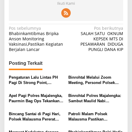
Ikuti Kami
Navigasi
Pos sebelumnya
Pos berikutnya
Bhabinkamtibmas Bripka
SALAH SATU OKNUM
pos
Anson Monitoring
KEPSEK MTS DI
Vaksinasi,Pastikan Kegiatan
PESAWARAN DIDUGA
Berjalan Lancar
PUNGLI DANA KIP
Posting Terkait
Pengaturan Lalu Lintas PH
Binrohtal Melalui Zoom
Pagi Di Strong Point,
Meeting, Personel Polsek
Komitmen Polsek Malausma
Malausma Perkuat Keimanan
Layani Masyarakat
dan Integritas dalam
Apel Pagi Polres Majalengka,
Binrohtal Polres Majalengka:
Pelaksanaan Tugas
Paurmin Bag Ops Tekankan
Sambut Maulid Nabi
Disiplin Dan Profesionalisme
Muhammad SAW, Personel
Personel
Tingkatkan Keimanan dan
Bincang Santai di Pagi Hari,
Patroli Malam Polsek
Profesionalisme
Polsek Malausma Pererat
Malausma Pastikan
Kedekatan dengan
Kondusivitas Lingkungan
Masyarakat di Desa Sukadana
Masyarakat Tetap Terjaga