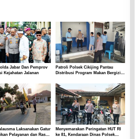
Polda Jabar Dan Pemprov
Patroli Polsek Cikijing Pantau
si Kejahatan Jalanan
Distribusi Program Makan Bergizi
Gratis di SPPG Desa Sindangpanji
alausma Laksanakan Gatur
Menyemarakan Peringatan HUT RI
rikan Pelayanan dan Rasa
ke 81, Kendaraan Dinas Polsek