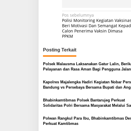
Navigasi
Pos sebelumnya
Polisi Monitoring Kegiatan Vaksinas
pos
Beri Motivasi Dan Semangat Kepa
Calon Penerima Vaksin Dimasa
PPKM
Posting Terkait
Polsek Malausma Laksanakan Gatur Lalin, Berik
Pelayanan dan Rasa Aman Bagi Pengguna Jalan
Kapolres Majalengka Hadiri Kegiatan Nobar Pers
Bandung vs Persebaya Bersama Bupati dan Ang
DPR RI
Bhabinkamtibmas Polsek Bantarujeg Perkuat
Solidaritas Polri Bersama Masyarakat Melalui 
Dialogis
Polwan Rangkul Para Ibu, Bhabinkamtibmas Des
Perkuat Kamtibmas