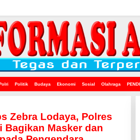
Polri
Politik
Budaya
Ekonomi
Sosial
Olahraga
PEND
s Zebra Lodaya, Polres
i Bagikan Masker dan
epada Pengendara