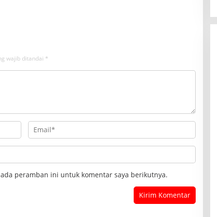
i Pengguna Jalan
Malausma Dihiasi Merah Putih
g wajib ditandai
*
pada peramban ini untuk komentar saya berikutnya.