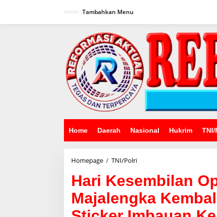
Lewati
ke
Tambahkan Menu
konten
Home
Daerah
Nasional
Hukrim
TNI/
Hari
Homepage
/
TNI/Polri
Kesembilan
Hari Kesembilan Op
Ops
Zebra
Majalengka Kembal
Lodaya,
Polres
Sticker Imbauan K
Majalengka