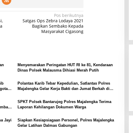
Pos berikutnya
i,
Satgas Ops Zebra Lodaya 2021
da
Bagikan Sembako Kepada
Masyarakat Cigasong
an
Menyemarakan Peringatan HUT RI ke 81, Kendaraan
Dinas Polsek Malausma Dihiasi Merah Putih
ib
Polantas Karib Tebar Kepedulian, Satlantas Polres
gota
Majalengka Gelar Kerja Bakti dan Jumat Berkah di
Masjid Jami At-Taqwa
SPKT Polsek Bantarujeg Polres Majalengka Terima
Sambang
Laporan Kehilangan Dokumen Warga
a Jayi
Siapkan Kesiapsiagaan Personel, Polres Majalengka
Gelar Latihan Dalmas Gabungan