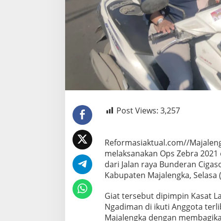
Post Views:
3,257
Reformasiaktual.com//Majaleng
melaksanakan Ops Zebra 2021 d
dari Jalan raya Bunderan Ciga
Kabupaten Majalengka, Selasa (
Giat tersebut dipimpin Kasat L
Ngadiman di ikuti Anggota terl
Majalengka dengan membagika