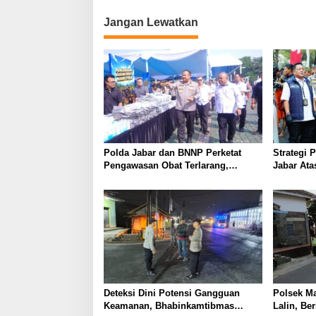
Jangan Lewatkan
Polda Jabar dan BNNP Perketat
Strategi 
Pengawasan Obat Terlarang,
Jabar Ata
Pemburu Targetkan Jaringan Lintas
Provinsi
Deteksi Dini Potensi Gangguan
Polsek M
Keamanan, Bhabinkamtibmas
Lalin, Be