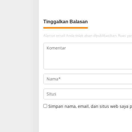
Polsek Cikijing Laksanakan Patroli
Aman Bag
Malam dan Beri Himbauan Kepada
Warga
Tinggalkan Balasan
Alamat email Anda tidak akan dipublikasikan.
Ruas yan
Simpan nama, email, dan situs web saya 