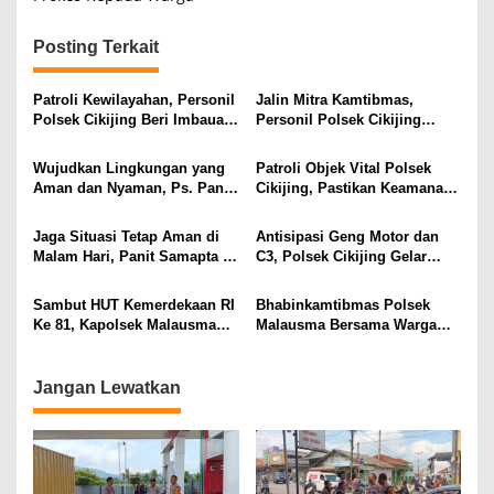
Posting Terkait
Patroli Kewilayahan, Personil
Jalin Mitra Kamtibmas,
Polsek Cikijing Beri Imbauan
Personil Polsek Cikijing
Kepada Security SPBU
Optimalkan Sambang kepada
Pengendara Ojek Pangkalan
Wujudkan Lingkungan yang
Patroli Objek Vital Polsek
Aman dan Nyaman, Ps. Panit
Cikijing, Pastikan Keamanan
Samapta l Polsek Cikijing
Minimarket dan Beri Rasa
Sambangi Warga Desa
Aman Kepada Masyarakat
Jaga Situasi Tetap Aman di
Antisipasi Geng Motor dan
Cikijing
Malam Hari, Panit Samapta II
C3, Polsek Cikijing Gelar
Polsek Cikijing Sambangi
Apel dan Patroli Malam
Kantor Desa Kasturi
Sambut HUT Kemerdekaan RI
Bhabinkamtibmas Polsek
Ke 81, Kapolsek Malausma
Malausma Bersama Warga
Berikan Bantuan Sembako
Pasang Bendera Merah Putih
kepada Warga Kurang Mampu
Sambut HUT Kemerdekaan RI
ke-81
Jangan Lewatkan