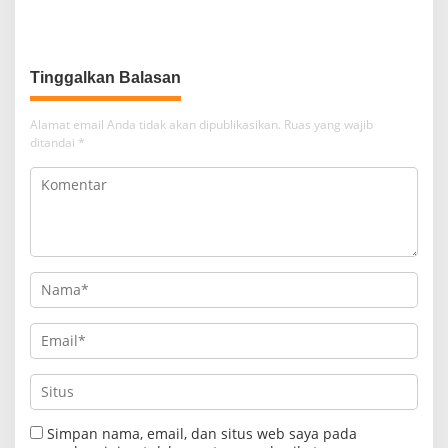
Polsek Cikijing Sambangi
Apel dan Patroli Malam
Kantor Desa Kasturi
Tinggalkan Balasan
Alamat email Anda tidak akan dipublikasikan.
Ruas yang wajib
ditandai
*
Simpan nama, email, dan situs web saya pada