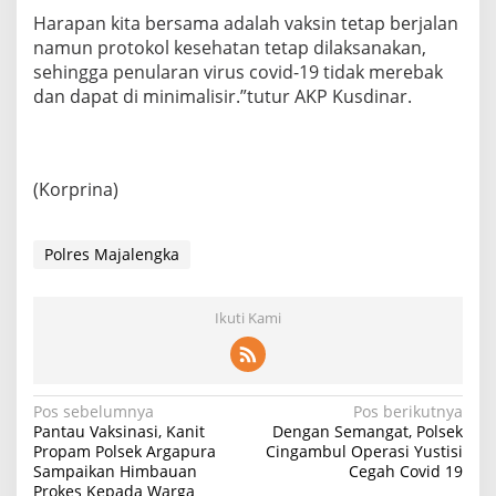
Harapan kita bersama adalah vaksin tetap berjalan
namun protokol kesehatan tetap dilaksanakan,
sehingga penularan virus covid-19 tidak merebak
dan dapat di minimalisir.”tutur AKP Kusdinar.
(Korprina)
Polres Majalengka
Ikuti Kami
Navigasi
Pos sebelumnya
Pos berikutnya
Pantau Vaksinasi, Kanit
Dengan Semangat, Polsek
pos
Propam Polsek Argapura
Cingambul Operasi Yustisi
Sampaikan Himbauan
Cegah Covid 19
Prokes Kepada Warga