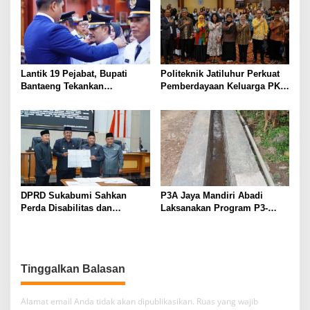
Internasional
Lantik 19 Pejabat, Bupati
Politeknik Jatiluhur Perkuat
Bantaeng Tekankan
Pemberdayaan Keluarga PKH
Peningkatan Pelayanan
melalui Literasi Digital
kepada Masyarakat
DPRD Sukabumi Sahkan
P3A Jaya Mandiri Abadi
Perda Disabilitas dan
Laksanakan Program P3-
Sepakati Perubahan KUA-
TGAI, Perkuat Jaringan
PPAS 2026
Irigasi di Wanayasa
Tinggalkan Balasan
Alamat email Anda tidak akan dipublikasikan.
Ruas yang wajib