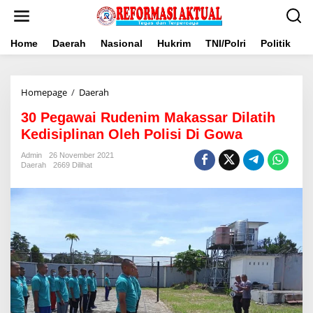
Lewati
ke
konten
Home
Daerah
Nasional
Hukrim
TNI/Polri
Politik
B
30
Homepage
/
Daerah
Pegawai
30 Pegawai Rudenim Makassar Dilatih
Rudenim
Makassar
Kedisiplinan Oleh Polisi Di Gowa
Dilatih
Kedisiplinan
Admin
26 November 2021
Daerah
2669 Dilihat
Oleh
Polisi
Di
Gowa