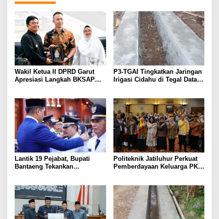
Wakil Ketua II DPRD Garut
P3-TGAI Tingkatkan Jaringan
Apresiasi Langkah BKSAP
Irigasi Cidahu di Tegal Datar
DPR-RI Dorong Potensi
Purwakarta
Ekonomi Garut Tembus Pasar
Internasional
Lantik 19 Pejabat, Bupati
Politeknik Jatiluhur Perkuat
Bantaeng Tekankan
Pemberdayaan Keluarga PKH
Peningkatan Pelayanan
melalui Literasi Digital
kepada Masyarakat