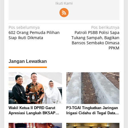
Ikuti Kami
Navigasi
Pos sebelumnya
Pos berikutnya
602 Orang Pemuda Pilihan
Patroli PSBB Polisi Sapa
pos
Siap Ikuti Dikmata
Tukang Sampah, Bagikan
Bansos Sembako Dimasa
PPKM
Jangan Lewatkan
Wakil Ketua II DPRD Garut
P3-TGAI Tingkatkan Jaringan
Apresiasi Langkah BKSAP
Irigasi Cidahu di Tegal Datar
DPR-RI Dorong Potensi
Purwakarta
Ekonomi Garut Tembus Pasar