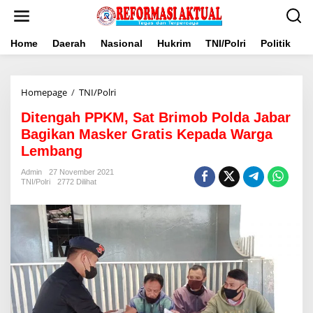
Lewati
ke
konten
Home
Daerah
Nasional
Hukrim
TNI/Polri
Politik
B
Ditengah
Homepage
/
TNI/Polri
PPKM,
Ditengah PPKM, Sat Brimob Polda Jabar
Sat
Brimob
Bagikan Masker Gratis Kepada Warga
Polda
Lembang
Jabar
Bagikan
Admin
27 November 2021
Masker
TNI/Polri
2772 Dilihat
Gratis
Kepada
Warga
Lembang