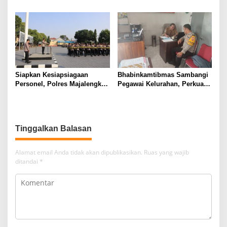
Laporan Kehilangan
Perkuat Kamtibmas
Dokumen Warga
Siapkan Kesiapsiagaan
Bhabinkamtibmas Sambangi
Personel, Polres Majalengka
Pegawai Kelurahan, Perkuat
Gelar Latihan Dalmas
Sinergi Jaga Kamtibmas
Gabungan
Tinggalkan Balasan
Alamat email Anda tidak akan dipublikasikan.
Ruas yang wajib
ditandai
*