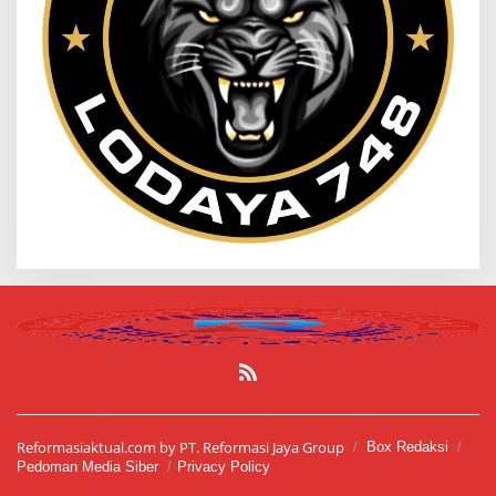
Reformasiaktual.com by PT. Reformasi Jaya Group
Box Redaksi
Pedoman Media Siber
Privacy Policy