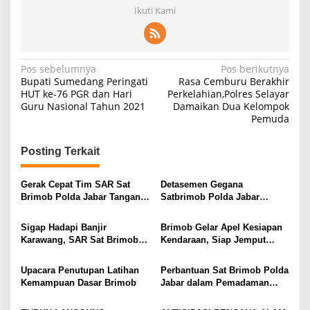
Ikuti Kami
Navigasi
Pos sebelumnya
Pos berikutnya
Bupati Sumedang Peringati
Rasa Cemburu Berakhir
pos
HUT ke-76 PGR dan Hari
Perkelahian,Polres Selayar
Guru Nasional Tahun 2021
Damaikan Dua Kelompok
Pemuda
Posting Terkait
Gerak Cepat Tim SAR Sat
Detasemen Gegana
Brimob Polda Jabar Tangani
Satbrimob Polda Jabar
Pohon Tumbang di Bandung,
Bersama Bhayangkari
Akses Jalan Kembali Normal
Bagikan Ratusan Takjil Gratis
Sigap Hadapi Banjir
Brimob Gelar Apel Kesiapan
di Jatinangor dan Rancaekek
Karawang, SAR Sat Brimob
Kendaraan, Siap Jemput
Polda Jabar Turun Langsung
Taruna Akpol untuk Kegiatan
Pastikan Keselamatan Warga
Pencapaian Pasca Bencana
Upacara Penutupan Latihan
Perbantuan Sat Brimob Polda
Aceh Tamiang
Kemampuan Dasar Brimob
Jabar dalam Pemadaman
Kebakaran Pasar Jumat
Purwakarta