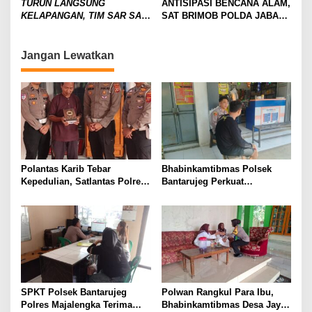
TURUN LANGSUNG
ANTISIPASI BENCANA ALAM,
KELAPANGAN, TIM SAR SAT
SAT BRIMOB POLDA JABAR
BRIMOB POLDA JABAR
CEK DAERAH RAWAN
BEKERJASAMA DENGAN
BENCANA
BABINSA CEK PINTU
Jangan Lewatkan
SALURAN AIR DI CIREBON
Polantas Karib Tebar
Bhabinkamtibmas Polsek
Kepedulian, Satlantas Polres
Bantarujeg Perkuat
Majalengka Gelar Kerja Bakti
Solidaritas Polri Bersama
dan Jumat Berkah di Masjid
Masyarakat Melalui Sambang
Jami At-Taqwa
Dialogis
SPKT Polsek Bantarujeg
Polwan Rangkul Para Ibu,
Polres Majalengka Terima
Bhabinkamtibmas Desa Jayi