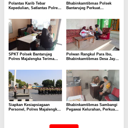
Polantas Karib Tebar
Bhabinkamtibmas Polsek
Kepedulian, Satlantas Polres
Bantarujeg Perkuat
Majalengka Gelar Kerja Bakti
Solidaritas Polri Bersama
dan Jumat Berkah di Masjid
Masyarakat Melalui Sambang
Jami At-Taqwa
Dialogis
SPKT Polsek Bantarujeg
Polwan Rangkul Para Ibu,
Polres Majalengka Terima
Bhabinkamtibmas Desa Jayi
Laporan Kehilangan
Perkuat Kamtibmas
Dokumen Warga
Siapkan Kesiapsiagaan
Bhabinkamtibmas Sambangi
Personel, Polres Majalengka
Pegawai Kelurahan, Perkuat
Gelar Latihan Dalmas
Sinergi Jaga Kamtibmas
Gabungan