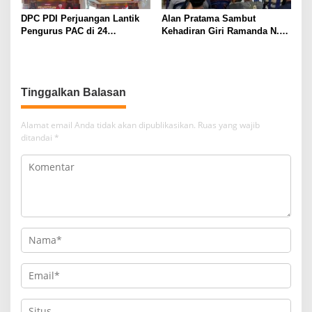
DPC PDI Perjuangan Lantik
Alan Pratama Sambut
Pengurus PAC di 24
Kehadiran Giri Ramanda N.
Kecamatan, Perkuat
Kiemas, Masyarakat Tiga
Konsolidasi Organisasi Lima
Desa Sampaikan Aspirasi
Tahun ke Depan
Tinggalkan Balasan
Alamat email Anda tidak akan dipublikasikan.
Ruas yang wajib
ditandai
*