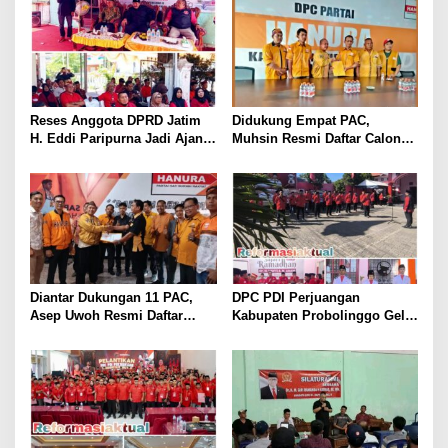
Reses Anggota DPRD Jatim
Didukung Empat PAC,
H. Eddi Paripurna Jadi Ajang
Muhsin Resmi Daftar Calon
Konsolidasi dan Peringatan
Ketua DPC Hanura
Tragedi 27 Juli 1996
Purwakarta
Diantar Dukungan 11 PAC,
DPC PDI Perjuangan
Asep Uwoh Resmi Daftar
Kabupaten Probolinggo Gelar
Calon Ketua DPC Partai
Upacara Hari Lahir Pancasila
Hanura Purwakarta
dan Diskusi Kebangsaan