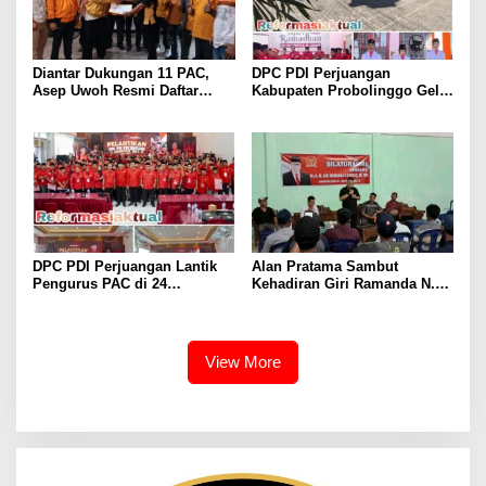
Diantar Dukungan 11 PAC,
DPC PDI Perjuangan
Asep Uwoh Resmi Daftar
Kabupaten Probolinggo Gelar
Calon Ketua DPC Partai
Upacara Hari Lahir Pancasila
Hanura Purwakarta
dan Diskusi Kebangsaan
DPC PDI Perjuangan Lantik
Alan Pratama Sambut
Pengurus PAC di 24
Kehadiran Giri Ramanda N.
Kecamatan, Perkuat
Kiemas, Masyarakat Tiga
Konsolidasi Organisasi Lima
Desa Sampaikan Aspirasi
Tahun ke Depan
View More