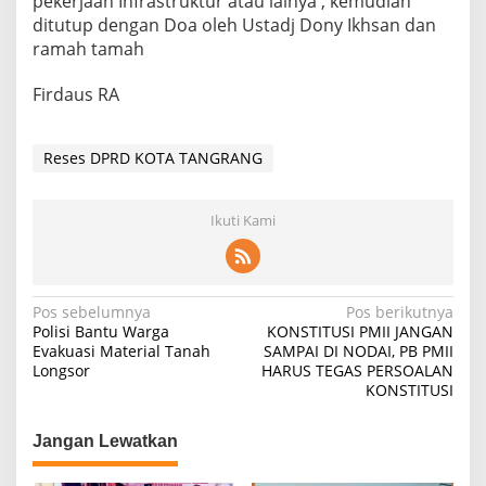
pekerjaan Infrastruktur atau lainya , kemudian
ditutup dengan Doa oleh Ustadj Dony Ikhsan dan
ramah tamah
Firdaus RA
Reses DPRD KOTA TANGRANG
Ikuti Kami
Navigasi
Pos sebelumnya
Pos berikutnya
Polisi Bantu Warga
KONSTITUSI PMII JANGAN
pos
Evakuasi Material Tanah
SAMPAI DI NODAI, PB PMII
Longsor
HARUS TEGAS PERSOALAN
KONSTITUSI
Jangan Lewatkan