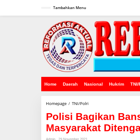
Lewati
ke
Tambahkan Menu
konten
Home
Daerah
Nasional
Hukrim
TNI/
Polisi
Homepage
/
TNI/Polri
Bagikan
Polisi Bagikan Ba
Bansos
Ringankan
Masyarakat Diten
Beban
Masyarakat
Ditengah
Admin
29 November 2021