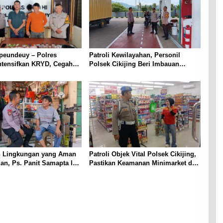
peundeuy – Polres
Patroli Kewilayahan, Personil
ntensifkan KRYD, Cegah
Polsek Cikijing Beri Imbauan
kan Peredaran Narkoba,
Kepada Security SPBU
ta Obat Terlarang
 Lingkungan yang Aman
Patroli Objek Vital Polsek Cikijing,
n, Ps. Panit Samapta l
Pastikan Keamanan Minimarket dan
ikijing Sambangi Warga
Beri Rasa Aman Kepada Masyarakat
jing