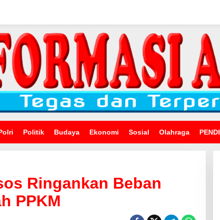
Polri
Politik
Budaya
Ekonomi
Sosial
Olahraga
PEND
nsos Ringankan Beban
gah PPKM