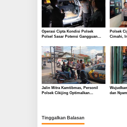
Operasi Cipta Kondisi Polsek
Polsek Ci
Polsel Sasar Potensi Gangguan
Cimahi, I
Kamtibmas di Malam Hari
C3 Dan Te
Miras ser
Jalin Mitra Kamtibmas, Personil
Wujudkan
Polsek Cikijing Optimalkan
dan Nyama
Sambang kepada Pengendara Ojek
Polsek C
Pangkalan
Desa Ciki
Tinggalkan Balasan