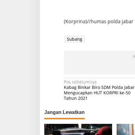
(Korprina)//humas polda jabar
Subang
I
Navigasi
Pos sebelumnya
Kabag Binkar Biro SDM Polda Jabar
pos
Mengucapkan HUT KORPRI ke-50
Tahun 2021
Jangan Lewatkan