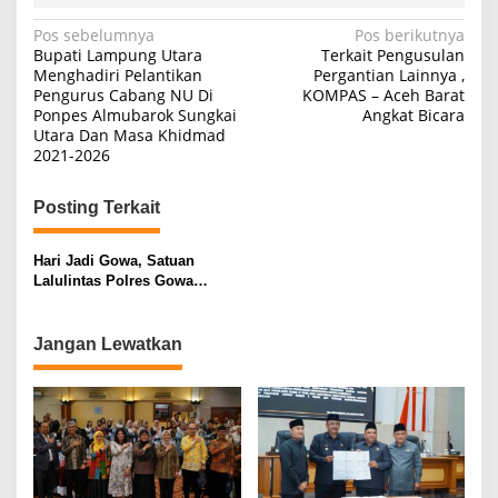
Navigasi
Pos sebelumnya
Pos berikutnya
Bupati Lampung Utara
Terkait Pengusulan
pos
Menghadiri Pelantikan
Pergantian Lainnya ,
Pengurus Cabang NU Di
KOMPAS – Aceh Barat
Ponpes Almubarok Sungkai
Angkat Bicara
Utara Dan Masa Khidmad
2021-2026
Posting Terkait
Hari Jadi Gowa, Satuan
Lalulintas Polres Gowa
Memakai Baju Adat Bagikan
Masker ke Pengendara
Jangan Lewatkan