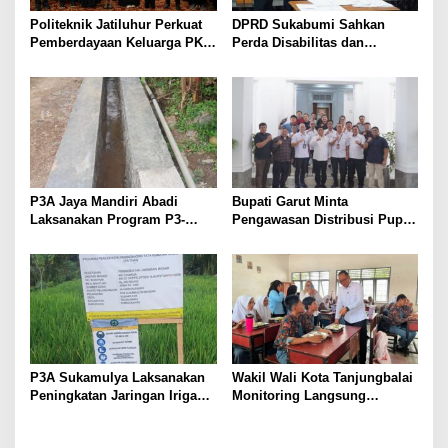
Politeknik Jatiluhur Perkuat
DPRD Sukabumi Sahkan
Pemberdayaan Keluarga PKH
Perda Disabilitas dan
melalui Literasi Digital
Sepakati Perubahan KUA-
PPAS 2026
P3A Jaya Mandiri Abadi
Bupati Garut Minta
Laksanakan Program P3-
Pengawasan Distribusi Pupuk
TGAI, Perkuat Jaringan
Bersubsidi Diperketat,
Irigasi di Wanayasa
Pendaftaran RDKK
Dioptimalkan
P3A Sukamulya Laksanakan
Wakil Wali Kota Tanjungbalai
Peningkatan Jaringan Irigasi,
Monitoring Langsung
Dukung Produktivitas
Distribusi MBG di SMA
Pertanian di Tegalwaru
Negeri 2