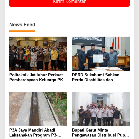
News Feed
Politeknik Jatiluhur Perkuat
DPRD Sukabumi Sahkan
Pemberdayaan Keluarga PKH
Perda Disabilitas dan
melalui Literasi Digital
Sepakati Perubahan KUA-
PPAS 2026
P3A Jaya Mandiri Abadi
Bupati Garut Minta
Laksanakan Program P3-
Pengawasan Distribusi Pupuk