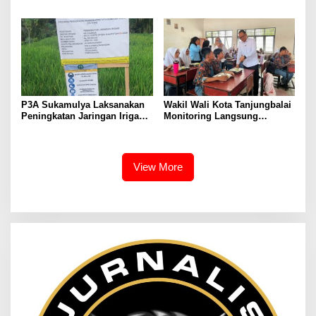
TGAI, Perkuat Jaringan
Bersubsidi Diperketat,
Irigasi di Wanayasa
Pendaftaran RDKK
Dioptimalkan
P3A Sukamulya Laksanakan
Wakil Wali Kota Tanjungbalai
Peningkatan Jaringan Irigasi,
Monitoring Langsung
Dukung Produktivitas
Distribusi MBG di SMA
Pertanian di Tegalwaru
Negeri 2
View More