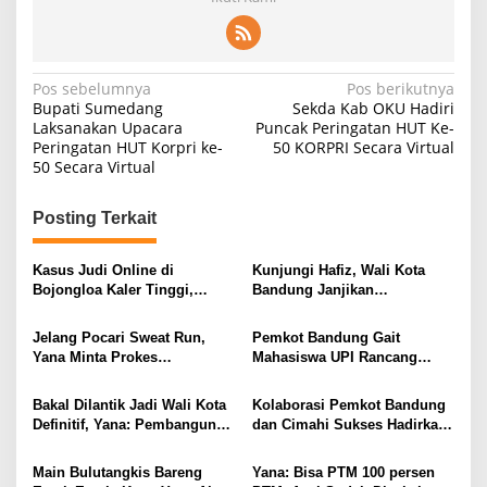
Navigasi
Pos sebelumnya
Pos berikutnya
Bupati Sumedang
Sekda Kab OKU Hadiri
pos
Laksanakan Upacara
Puncak Peringatan HUT Ke-
Peringatan HUT Korpri ke-
50 KORPRI Secara Virtual
50 Secara Virtual
Posting Terkait
Kasus Judi Online di
Kunjungi Hafiz, Wali Kota
Bojongloa Kaler Tinggi,
Bandung Janjikan
Penanganan Dimulai dari
Pengobatan Gratis
Keluarga
Jelang Pocari Sweat Run,
Pemkot Bandung Gait
Yana Minta Prokes
Mahasiswa UPI Rancang
Diperhatikan
Ruang Publik Ramah
Lingkungan dan Disabilitas
Bakal Dilantik Jadi Wali Kota
Kolaborasi Pemkot Bandung
Definitif, Yana: Pembangunan
dan Cimahi Sukses Hadirkan
Infrastruktur Jadi Terobosan
Kolam Retensi
Main Bulutangkis Bareng
Yana: Bisa PTM 100 persen