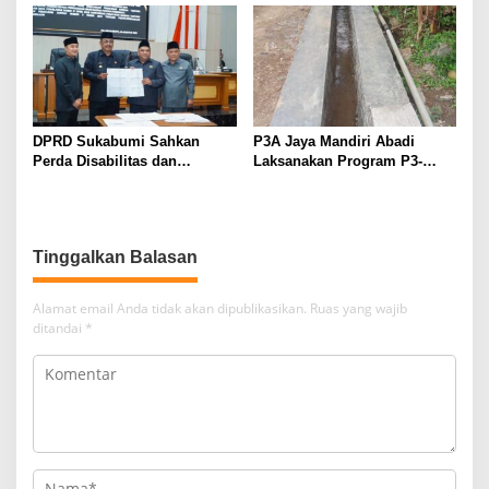
kepada Masyarakat
DPRD Sukabumi Sahkan
P3A Jaya Mandiri Abadi
Perda Disabilitas dan
Laksanakan Program P3-
Sepakati Perubahan KUA-
TGAI, Perkuat Jaringan
PPAS 2026
Irigasi di Wanayasa
Tinggalkan Balasan
Alamat email Anda tidak akan dipublikasikan.
Ruas yang wajib
ditandai
*