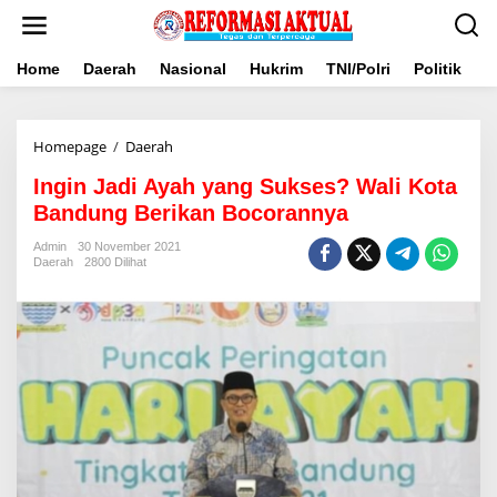
Lewati
ke
konten
Home
Daerah
Nasional
Hukrim
TNI/Polri
Politik
B
Ingin
Homepage
/
Daerah
Jadi
Ingin Jadi Ayah yang Sukses? Wali Kota
Ayah
yang
Bandung Berikan Bocorannya
Sukses?
Wali
Admin
30 November 2021
Daerah
2800 Dilihat
Kota
Bandung
Berikan
Bocorannya