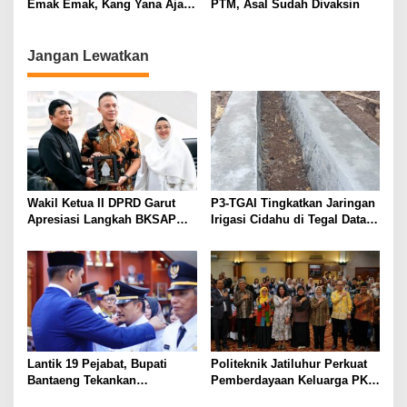
Emak Emak, Kang Yana Ajak
PTM, Asal Sudah Divaksin
Warga Tingkatkan Imunitas
Jangan Lewatkan
Wakil Ketua II DPRD Garut
P3-TGAI Tingkatkan Jaringan
Apresiasi Langkah BKSAP
Irigasi Cidahu di Tegal Datar
DPR-RI Dorong Potensi
Purwakarta
Ekonomi Garut Tembus Pasar
Internasional
Lantik 19 Pejabat, Bupati
Politeknik Jatiluhur Perkuat
Bantaeng Tekankan
Pemberdayaan Keluarga PKH
Peningkatan Pelayanan
melalui Literasi Digital