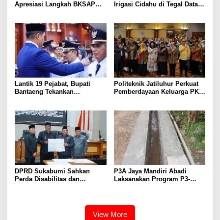
Apresiasi Langkah BKSAP
Irigasi Cidahu di Tegal Datar
DPR-RI Dorong Potensi
Purwakarta
Ekonomi Garut Tembus Pasar
Internasional
Lantik 19 Pejabat, Bupati
Politeknik Jatiluhur Perkuat
Bantaeng Tekankan
Pemberdayaan Keluarga PKH
Peningkatan Pelayanan
melalui Literasi Digital
kepada Masyarakat
DPRD Sukabumi Sahkan
P3A Jaya Mandiri Abadi
Perda Disabilitas dan
Laksanakan Program P3-
Sepakati Perubahan KUA-
TGAI, Perkuat Jaringan
PPAS 2026
Irigasi di Wanayasa
View More