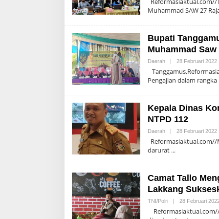
Reformasiaktual.com//T
Muhammad SAW 27 Raj
Bupati Tanggamus
Muhammad Saw T
Daerah
|
28 Februari 2022
A
Tanggamus,Reformasiak
Pengajian dalam rangka
Kepala Dinas Kom
NTPD 112
Daerah
|
28 Februari 2022
A
Reformasiaktual.com//Ma
darurat
Camat Tallo Meng
Lakkang Sukses
TNI/Polri
|
28 Februari 202
Reformasiaktual.com//M