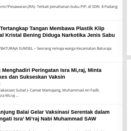
dmin
m//Pesawaran,(RA)- Terkait penahanan buku PIP, di SDN 8 Padang
Tertangkap Tangan Membawa Plastik Klip
tal Kristal Bening Diduga Narkotika Jenis Sabu
Oleh
dmin
BATURAJA SUMSEL – Seorang remaja warga Kecamatan Baturaja
enghadiri Peringatan Isra Mi,raj, Minta
kes dan Sukseskan Vaksin
Oleh
2
Admin
akassar( Sulsel )- Camat Mamajang, Muhammad Ari Fadli,
ra Mi,raj
anjung Balai Gelar Vaksinasi Serentak dalam
gati Isra’ Mi’raj Nabi Muhammad SAW
Oleh
2
Admin