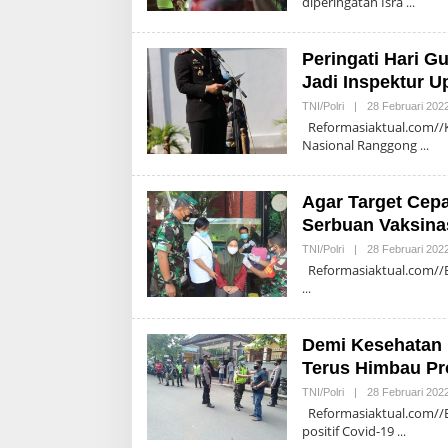
diperingatan Isra
Peringati Hari G
Jadi Inspektur U
TNI/Polri
|
28 Februari 202
Reformasiaktual.com//Ka
Nasional Ranggong
Agar Target Cepa
Serbuan Vaksina
TNI/Polri
|
28 Februari 202
Reformasiaktual.com//Bl
Demi Kesehatan 
Terus Himbau Pr
TNI/Polri
|
28 Februari 202
Reformasiaktual.com//Bl
positif Covid-19