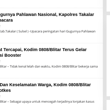
ugurnya Pahlawan Nasional, Kapolres Takalar
pacara
Oleh
2
Admin
b.Takalar ( Sulsel ) -Upacara peringatan hari Gugurnya Pahlawan
t Tercapai, Kodim 0808/Blitar Terus Gelar
si Booster
Oleh
2
Admin
itar – Tidak kenal lelah dan waktu, Kodim 0808/Blitar bekerja sama
Dan Keselamatan Warga, Kodim 0808/Blitar
otkes
Oleh
2
Admin
itar – Sebagai upaya untuk mencegah terjadinya lonjakan kasus