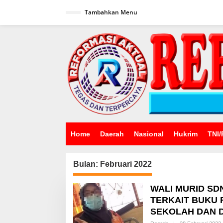
Lewati
ke
Tambahkan Menu
konten
Home
Daerah
Nasional
Hukrim
TNI/
Bulan:
Februari 2022
WALI MURID SD
TERKAIT BUKU 
SEKOLAH DAN 