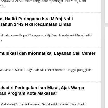
ANJUNG BALAI- Dalam rangka memperingati Isra’Mi’raj Nabi
ab
 Hadiri Peringatan Isra Mi’raj Nabi
ahun 1443 H di Kecamatan Limau
Oleh
dmin
tual.com — Bupati Tanggamus Hj. Dewi Handajani, Menghadiri
unikasi dan Informatika, Layanan Call Center
Oleh
dmin
kassar ( Sulsel ) -Layanan call center nomor tunggal panggilan
hadiri Peringatan Isra Mi,raj, Ajak Warga
kan Program Kota Makassar
Oleh
2
Admin
akassar( Sulsel )- Alamsyah Sahabuddin Camat Tallo Hadir