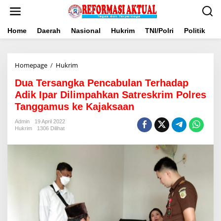
Lewati
ke
konten
Home
Daerah
Nasional
Hukrim
TNI/Polri
Politik
B
Dua
Homepage
/
Hukrim
Tersangka
Dua Tersangka Pencabulan Terhadap
Pencabulan
Terhadap
Adik Ipar Dilimpahkan Satreskrim Polres
Adik
Tanggamus ke Kajaksaan
Ipar
Dilimpahkan
Admin
19 April 2022
Satreskrim
Hukrim
1306 Dilihat
Polres
Tanggamus
ke
Kajaksaan