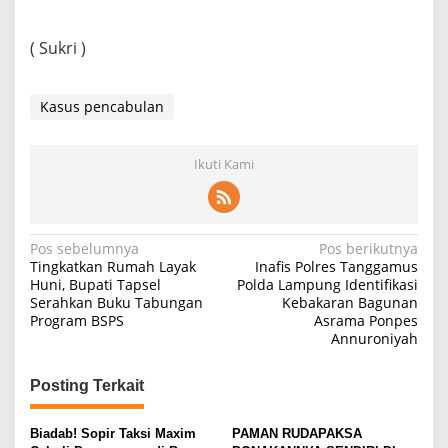
( Sukri )
Kasus pencabulan
Ikuti Kami
Navigasi
Pos sebelumnya
Pos berikutnya
Tingkatkan Rumah Layak
Inafis Polres Tanggamus
pos
Huni, Bupati Tapsel
Polda Lampung Identifikasi
Serahkan Buku Tabungan
Kebakaran Bagunan
Program BSPS
Asrama Ponpes
Annuroniyah
Posting Terkait
Biadab! Sopir Taksi Maxim
PAMAN RUDAPAKSA