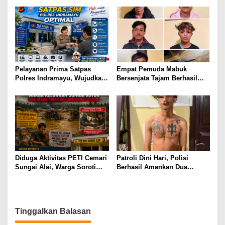
Berhasil Diamankan
Surat Audiensi ke Polres
Garut, Pertanyakan Progres
Penanganan Dugaan
Penggelapan Dana Desa dan
Program PKH
Pelayanan Prima Satpas
Empat Pemuda Mabuk
Polres Indramayu, Wujudkan
Bersenjata Tajam Berhasil
Pengurusan SIM yang Mudah
diamankan Polisi Saat Patroli
dan Terpercaya
Dini Hari
Diduga Aktivitas PETI Cemari
Patroli Dini Hari, Polisi
Sungai Alai, Warga Soroti
Berhasil Amankan Dua
Dugaan Koordinasi dengan
Terduga Pelaku Pembawa
Oknum APH, Minta
Senjata Tajam
Penegakan Hukum
Transparan
Tinggalkan Balasan