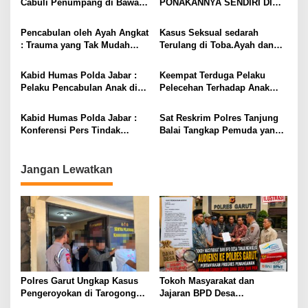
Cabuli Penumpang di Bawah
PONAKANNYA SENDIRI DI
Umur, Ditangkap Warga &
SORONG DIJERAT 20 TAHUN
Dijerat Pasal Berat
PENJARA
Pencabulan oleh Ayah Angkat
Kasus Seksual sedarah
: Trauma yang Tak Mudah
Terulang di Toba.Ayah dan
Hilangnya
Kakek terancam 20 Tahun
Penjara
Kabid Humas Polda Jabar :
Keempat Terduga Pelaku
Pelaku Pencabulan Anak di
Pelecehan Terhadap Anak
Bawah Umur di Ungkap Polisi
Berkebutuhan Khusus di
Kecamatan Banjarsari kini
Kabid Humas Polda Jabar :
Sat Reskrim Polres Tanjung
Ditahan Polres Ciamis
Konferensi Pers Tindak
Balai Tangkap Pemuda yang
Pidana Persetubuhan
Setubuhi Anak Dibawah Umur
Terhadap Anak Dibawah
Umur
Jangan Lewatkan
Polres Garut Ungkap Kasus
Tokoh Masyarakat dan
Pengeroyokan di Tarogong
Jajaran BPD Desa
Kaler, 22 Terduga Pelaku
Tanjungmulya Layangkan