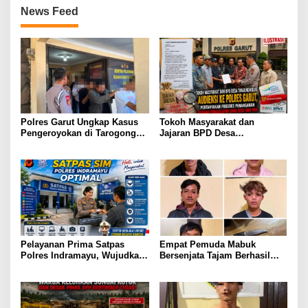
News Feed
Polres Garut Ungkap Kasus
Tokoh Masyarakat dan
Pengeroyokan di Tarogong
Jajaran BPD Desa
Kaler, 22 Terduga Pelaku
Tanjungmulya Layangkan
Berhasil Diamankan
Surat Audiensi ke Polres
Garut, Pertanyakan Progres
Penanganan Dugaan
Penggelapan Dana Desa dan
Program PKH
Pelayanan Prima Satpas
Empat Pemuda Mabuk
Polres Indramayu, Wujudkan
Bersenjata Tajam Berhasil
Pengurusan SIM yang Mudah
diamankan Polisi Saat Patroli
dan Terpercaya
Dini Hari