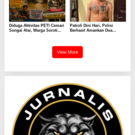
Diduga Aktivitas PETI Cemari
Patroli Dini Hari, Polisi
Sungai Alai, Warga Soroti
Berhasil Amankan Dua
Dugaan Koordinasi dengan
Terduga Pelaku Pembawa
Oknum APH, Minta
Senjata Tajam
Penegakan Hukum
Transparan
View More