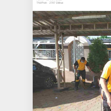
Bakti
TNI/Polri
2787 Dilihat
Sosial
Bersih-
Bersih
Masjid