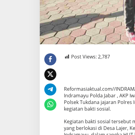
Post Views:
2,787
Reformasiaktual.com//INDRAMA
Indramayu Polda Jabar , AKP I
Polsek Tukdana jajaran Polres
kegiatan bakti sosial.
Kegiatan bakti sosial tersebu
yang berlokasi di Desa Lajer,
Indramayu, dalam rangka HUT 