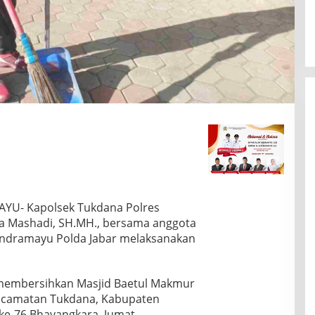
YU- Kapolsek Tukdana Polres
wa Mashadi, SH.MH., bersama anggota
 Indramayu Polda Jabar melaksanakan
t membersihkan Masjid Baetul Makmur
 Kecamatan Tukdana, Kabupaten
ke-76 Bhayangkara, Jumat