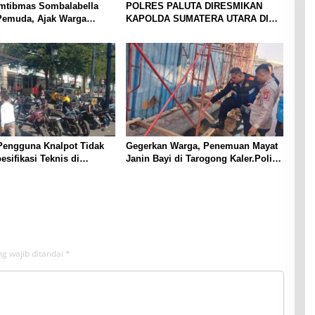
mtibmas Sombalabella
POLRES PALUTA DIRESMIKAN
Pemuda, Ajak Warga
KAPOLDA SUMATERA UTARA DI
Kamtibmas dan
GUNUNGTUA
an HUT Ke-81 RI
Pengguna Knalpot Tidak
Gegerkan Warga, Penemuan Mayat
esifikasi Teknis di
Janin Bayi di Tarogong Kaler.Polisi
Terjaring Penertiban
Lakukan Oleh TKP
g wajib ditandai
*