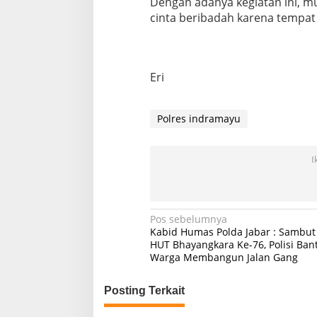
Dengan adanya kegiatan ini,
cinta beribadah karena tempat 
Eri
Polres indramayu
I
Navigasi
Pos sebelumnya
Kabid Humas Polda Jabar : Sambut
pos
HUT Bhayangkara Ke-76, Polisi Ban
Warga Membangun Jalan Gang
Posting Terkait