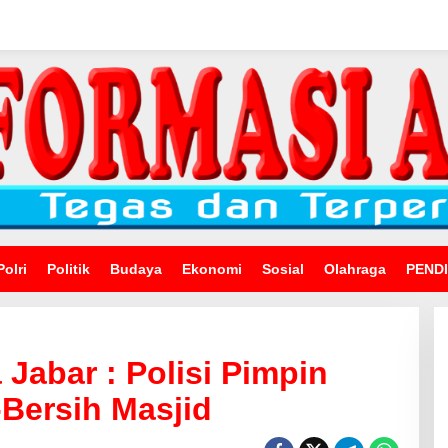
Polri
Politik
Budaya
Ekonomi
Sosial
Olahraga
PEND
Jabar : Polisi Pimpin
-Bersih Masjid