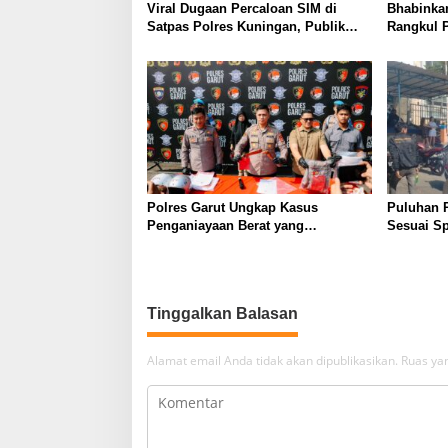
Viral Dugaan Percaloan SIM di
Bhabinka
Satpas Polres Kuningan, Publik
Rangkul 
Dorong Penelusuran dan
Perkuat 
Penguatan Pengawasan
Semarakk
Polres Garut Ungkap Kasus
Puluhan 
Penganiayaan Berat yang
Sesuai Sp
Mengakibatkan Korban Meninggal
Wanaraja 
Dunia
Polisi
Tinggalkan Balasan
Alamat email Anda tidak akan dipublikasikan.
Ruas yan