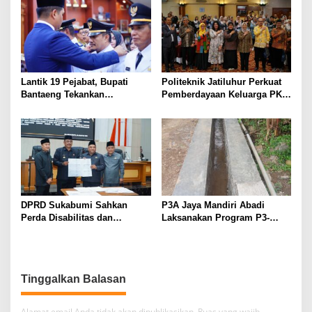
Internasional
Lantik 19 Pejabat, Bupati
Politeknik Jatiluhur Perkuat
Bantaeng Tekankan
Pemberdayaan Keluarga PKH
Peningkatan Pelayanan
melalui Literasi Digital
kepada Masyarakat
DPRD Sukabumi Sahkan
P3A Jaya Mandiri Abadi
Perda Disabilitas dan
Laksanakan Program P3-
Sepakati Perubahan KUA-
TGAI, Perkuat Jaringan
PPAS 2026
Irigasi di Wanayasa
Tinggalkan Balasan
Alamat email Anda tidak akan dipublikasikan.
Ruas yang wajib