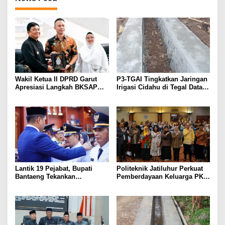
Wakil Ketua II DPRD Garut
P3-TGAI Tingkatkan Jaringan
Apresiasi Langkah BKSAP
Irigasi Cidahu di Tegal Datar
DPR-RI Dorong Potensi
Purwakarta
Ekonomi Garut Tembus Pasar
Internasional
Lantik 19 Pejabat, Bupati
Politeknik Jatiluhur Perkuat
Bantaeng Tekankan
Pemberdayaan Keluarga PKH
Peningkatan Pelayanan
melalui Literasi Digital
kepada Masyarakat