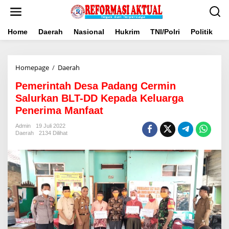
Lewati
ke
konten
Home
Daerah
Nasional
Hukrim
TNI/Polri
Politik
B
Pemerintah
Homepage
/
Daerah
Desa
Pemerintah Desa Padang Cermin
Padang
Cermin
Salurkan BLT-DD Kepada Keluarga
Salurkan
Penerima Manfaat
BLT-
DD
Admin
19 Juli 2022
Kepada
Daerah
2134 Dilihat
Keluarga
Penerima
Manfaat