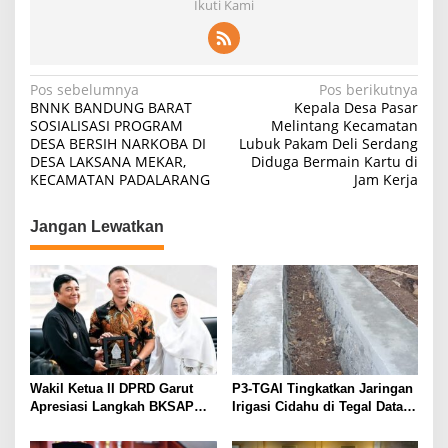
Ikuti Kami
Navigasi
Pos sebelumnya
Pos berikutnya
BNNK BANDUNG BARAT
Kepala Desa Pasar
pos
SOSIALISASI PROGRAM
Melintang Kecamatan
DESA BERSIH NARKOBA DI
Lubuk Pakam Deli Serdang
DESA LAKSANA MEKAR,
Diduga Bermain Kartu di
KECAMATAN PADALARANG
Jam Kerja
Jangan Lewatkan
Wakil Ketua II DPRD Garut
P3-TGAI Tingkatkan Jaringan
Apresiasi Langkah BKSAP
Irigasi Cidahu di Tegal Datar
DPR-RI Dorong Potensi
Purwakarta
Ekonomi Garut Tembus Pasar