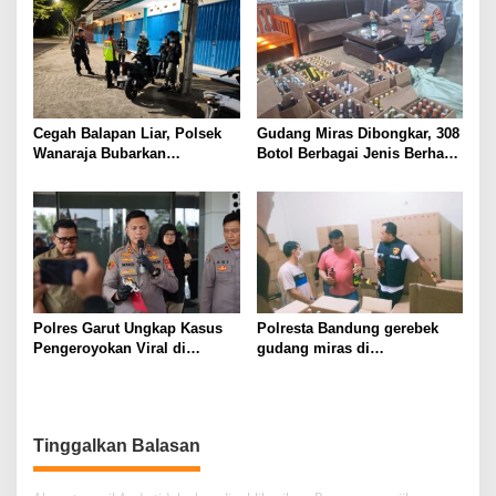
Cegah Balapan Liar, Polsek
Gudang Miras Dibongkar, 308
Wanaraja Bubarkan
Botol Berbagai Jenis Berhasil
Kerumunan Remaja dan
Diamankan Polisi
Amankan Sepeda Motor
Berknalpot Tidak Sesuai
Spesifikasi Teknis
Polres Garut Ungkap Kasus
Polresta Bandung gerebek
Pengeroyokan Viral di
gudang miras di
Tarogong Kaler, Berawal dari
Pameungpeuk Bandung,
Knalpot Brong
Polisi Sita 7.000 Botol
Berbagai Merek
Tinggalkan Balasan