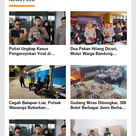
Polisi Ungkap Kasus
Dua Pekan Hilang Dicuri,
Pengeroyokan Viral di
Motor Warga Bandung
Tarogong Kaler, Berawal dari
Akhirnya Kembali Berkat
Knalpot Brong
Polisi
Cegah Balapan Liar, Polsek
Gudang Miras Dibongkar, 308
Wanaraja Bubarkan
Botol Berbagai Jenis Berhasil
Kerumunan Remaja dan
Diamankan Polisi
Amankan Sepeda Motor
Berknalpot Tidak Sesuai
Spesifikasi Teknis