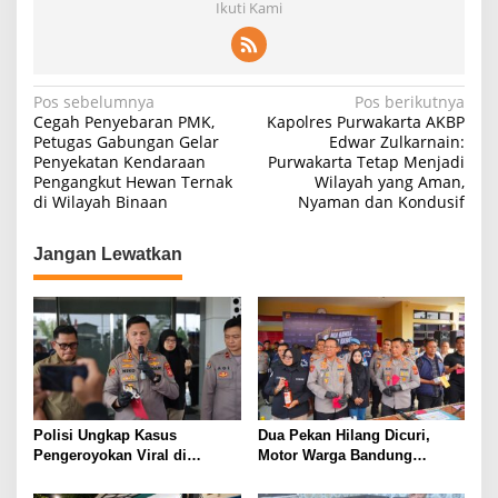
Ikuti Kami
Navigasi
Pos sebelumnya
Pos berikutnya
Cegah Penyebaran PMK,
Kapolres Purwakarta AKBP
pos
Petugas Gabungan Gelar
Edwar Zulkarnain:
Penyekatan Kendaraan
Purwakarta Tetap Menjadi
Pengangkut Hewan Ternak
Wilayah yang Aman,
di Wilayah Binaan
Nyaman dan Kondusif
Jangan Lewatkan
Polisi Ungkap Kasus
Dua Pekan Hilang Dicuri,
Pengeroyokan Viral di
Motor Warga Bandung
Tarogong Kaler, Berawal dari
Akhirnya Kembali Berkat
Knalpot Brong
Polisi