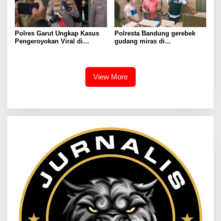
Polres Garut Ungkap Kasus
Polresta Bandung gerebek
Pengeroyokan Viral di
gudang miras di
Tarogong Kaler, Berawal dari
Pameungpeuk Bandung,
Knalpot Brong
Polisi Sita 7.000 Botol
Berbagai Merek
View More