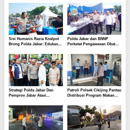
Sisi Humanis Razia Knalpot
Polda Jabar dan BNNP
Brong Polda Jabar: Edukasi
Perketat Pengawasan Obat
Pengendara Hingga Ganti
Terlarang, Pemburu
Knalpot Sukarela
Targetkan Jaringan Lintas
Provinsi
Strategi Polda Jabar Dan
Patroli Polsek Cikijing Pantau
Pemprov Jabar Atasi
Distribusi Program Makan
Kejahatan Jalanan
Bergizi Gratis di SPPG Desa
Sindangpanji