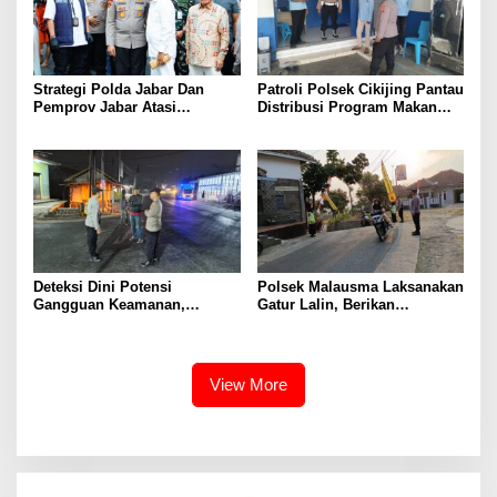
Strategi Polda Jabar Dan
Patroli Polsek Cikijing Pantau
Pemprov Jabar Atasi
Distribusi Program Makan
Kejahatan Jalanan
Bergizi Gratis di SPPG Desa
Sindangpanji
Deteksi Dini Potensi
Polsek Malausma Laksanakan
Gangguan Keamanan,
Gatur Lalin, Berikan
Bhabinkamtibmas Polsek
Pelayanan dan Rasa Aman
Cikijing Laksanakan Patroli
Bagi Pengguna Jalan
Malam dan Beri Himbauan
Kepada Warga
View More