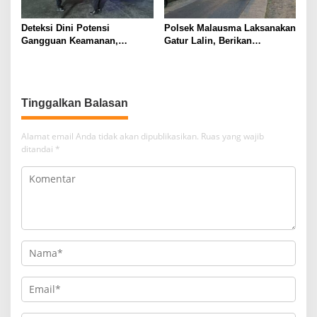
Deteksi Dini Potensi
Polsek Malausma Laksanakan
Gangguan Keamanan,
Gatur Lalin, Berikan
Bhabinkamtibmas Polsek
Pelayanan dan Rasa Aman
Cikijing Laksanakan Patroli
Bagi Pengguna Jalan
Malam dan Beri Himbauan
Kepada Warga
Tinggalkan Balasan
Alamat email Anda tidak akan dipublikasikan.
Ruas yang wajib
ditandai
*