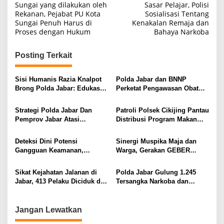
pos
Sungai yang dilakukan oleh
Sasar Pelajar, Polisi
Rekanan, Pejabat PU Kota
Sosialisasi Tentang
Sungai Penuh Harus di
Kenakalan Remaja dan
Proses dengan Hukum
Bahaya Narkoba
Posting Terkait
Sisi Humanis Razia Knalpot
Polda Jabar dan BNNP
Brong Polda Jabar: Edukasi
Perketat Pengawasan Obat
Pengendara Hingga Ganti
Terlarang, Pemburu
Knalpot Sukarela
Targetkan Jaringan Lintas
Strategi Polda Jabar Dan
Patroli Polsek Cikijing Pantau
Provinsi
Pemprov Jabar Atasi
Distribusi Program Makan
Kejahatan Jalanan
Bergizi Gratis di SPPG Desa
Sindangpanji
Deteksi Dini Potensi
Sinergi Muspika Maja dan
Gangguan Keamanan,
Warga, Gerakan GEBER
Bhabinkamtibmas Polsek
Bersihkan Desa Cipicung
Cikijing Laksanakan Patroli
Sikat Kejahatan Jalanan di
Polda Jabar Gulung 1.245
Malam dan Beri Himbauan
Jabar, 413 Pelaku Diciduk dan
Tersangka Narkoba dan
Kepada Warga
1.016 Motor Disita
Miras, Jutaan Obat Keras
Dimusnahkan
Jangan Lewatkan