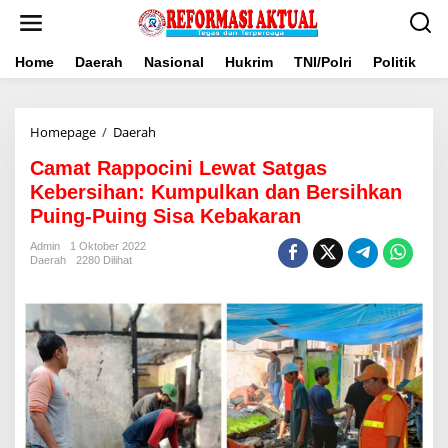
Lewati
ke
konten
Home
Daerah
Nasional
Hukrim
TNI/Polri
Politik
B
Camat
Homepage
/
Daerah
Rappocini
Camat Rappocini Lewat Satgas
Lewat
Satgas
Kebersihan: Kumpulkan dan Bersihkan
Kebersihan:
Puing-Puing Sisa Kebakaran
Kumpulkan
dan
Admin
1 Oktober 2022
Bersihkan
Daerah
2280 Dilihat
Puing-
Puing
Sisa
Kebakaran