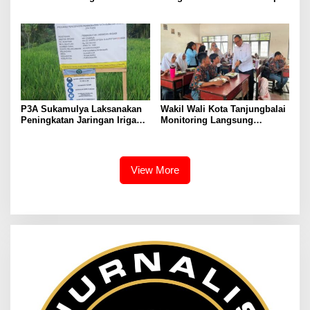
TGAI, Perkuat Jaringan
Bersubsidi Diperketat,
Irigasi di Wanayasa
Pendaftaran RDKK
Dioptimalkan
P3A Sukamulya Laksanakan
Wakil Wali Kota Tanjungbalai
Peningkatan Jaringan Irigasi,
Monitoring Langsung
Dukung Produktivitas
Distribusi MBG di SMA
Pertanian di Tegalwaru
Negeri 2
View More