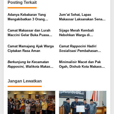
Posting Terkait
Adanya Kebakaran Yang
Jum’at Sehat, Lapas
Mengakibatkan 3 Orang
Makassar Laksanakan Senam
Meninggal. Semua Guru SD
Bersama
20 Tala-Tala Turut Berduka
Camat Makassar dan Lurah
Sijago Merah Kembali
Maccini Gelar Buka Puasa
Hebohkan Warga di
Bersama Jajaran beserta Para
Kecamatan Cempaka,
Warga di Lorong 5 Wisata
Anggota ini DPRD dan Camat
Camat Mamajang Ajak Warga
Camat Rappocini Hadiri
Rotterdam
Harapkan Ada Mobil
Ciptakan Rasa Aman
Sosialisasi Pembahasan
Pemadam
Restorative Justice
Berkunjung ke Kecamatan
Minimalisir Macet dan Pak
Rappocini, Walikota Makassar
Ogah, Dishub Kota Makassar
Apresiasi Capaian Longwis
Turunkan Personilnya
Silves
Jangan Lewatkan