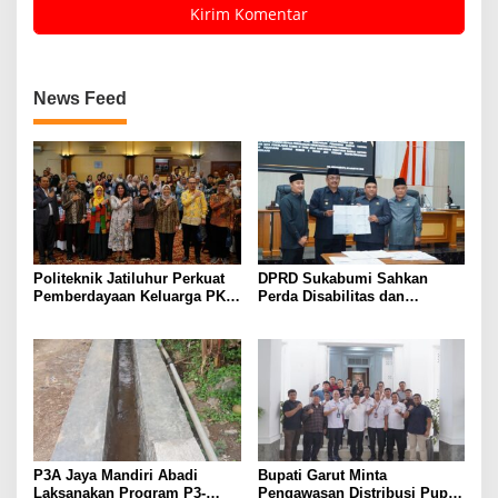
News Feed
Politeknik Jatiluhur Perkuat
DPRD Sukabumi Sahkan
Pemberdayaan Keluarga PKH
Perda Disabilitas dan
melalui Literasi Digital
Sepakati Perubahan KUA-
PPAS 2026
P3A Jaya Mandiri Abadi
Bupati Garut Minta
Laksanakan Program P3-
Pengawasan Distribusi Pupuk