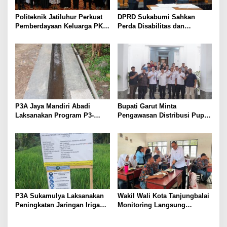
Politeknik Jatiluhur Perkuat
DPRD Sukabumi Sahkan
Pemberdayaan Keluarga PKH
Perda Disabilitas dan
melalui Literasi Digital
Sepakati Perubahan KUA-
PPAS 2026
P3A Jaya Mandiri Abadi
Bupati Garut Minta
Laksanakan Program P3-
Pengawasan Distribusi Pupuk
TGAI, Perkuat Jaringan
Bersubsidi Diperketat,
Irigasi di Wanayasa
Pendaftaran RDKK
Dioptimalkan
P3A Sukamulya Laksanakan
Wakil Wali Kota Tanjungbalai
Peningkatan Jaringan Irigasi,
Monitoring Langsung
Dukung Produktivitas
Distribusi MBG di SMA
Pertanian di Tegalwaru
Negeri 2