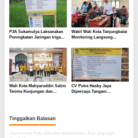
P3A Sukamulya Laksanakan
Wakil Wali Kota Tanjungbalai
Peningkatan Jaringan Irigasi,
Monitoring Langsung
Dukung Produktivitas
Distribusi MBG di SMA
Pertanian di Tegalwaru
Negeri 2
Wali Kota Mahyaruddin Salim
CV Putra Hasby Jaya
Terima Kunjungan dan
Dipercaya Tangani
Audiensi DPC Partai Hanura
Rehabilitasi Jalan
Tanjungbalai
Lingkungan di Desa
Sukamulya
Tinggalkan Balasan
Alamat email Anda tidak akan dipublikasikan.
Ruas yang wajib