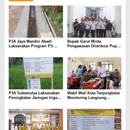
P3A Jaya Mandiri Abadi
Bupati Garut Minta
Laksanakan Program P3-
Pengawasan Distribusi Pupuk
TGAI, Perkuat Jaringan
Bersubsidi Diperketat,
Irigasi di Wanayasa
Pendaftaran RDKK
Dioptimalkan
P3A Sukamulya Laksanakan
Wakil Wali Kota Tanjungbalai
Peningkatan Jaringan Irigasi,
Monitoring Langsung
Dukung Produktivitas
Distribusi MBG di SMA
Pertanian di Tegalwaru
Negeri 2