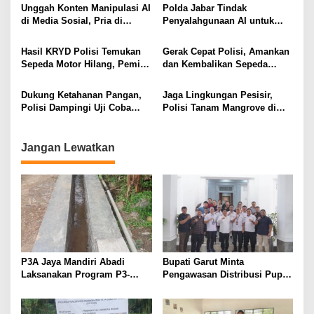
Palsu Soal Pemerintah di
dan Finansial
Unggah Konten Manipulasi AI
Polda Jabar Tindak
Threads
di Media Sosial, Pria di
Penyalahgunaan AI untuk
Cimahi Terancam 12 Tahun
Manipulasi Digital, Penyidik
Penjara
Gandeng 4 Ahli
Hasil KRYD Polisi Temukan
Gerak Cepat Polisi, Amankan
Sepeda Motor Hilang, Pemilik
dan Kembalikan Sepeda
Berikan Apresiasi dan Ucapan
Motor Milik Warga yang
Terima Kasih kepada Polri
Sempat Hilang
Dukung Ketahanan Pangan,
Jaga Lingkungan Pesisir,
Polisi Dampingi Uji Coba
Polisi Tanam Mangrove di
Sistem PMAAS di Sawah
Karangsong
Jangan Lewatkan
P3A Jaya Mandiri Abadi
Bupati Garut Minta
Laksanakan Program P3-
Pengawasan Distribusi Pupuk
TGAI, Perkuat Jaringan
Bersubsidi Diperketat,
Irigasi di Wanayasa
Pendaftaran RDKK
Dioptimalkan