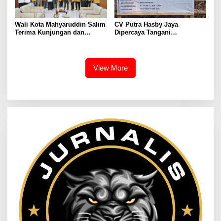
Wali Kota Mahyaruddin Salim
CV Putra Hasby Jaya
Terima Kunjungan dan
Dipercaya Tangani
Audiensi DPC Partai Hanura
Rehabilitasi Jalan
Tanjungbalai
Lingkungan di Desa
Sukamulya
View More