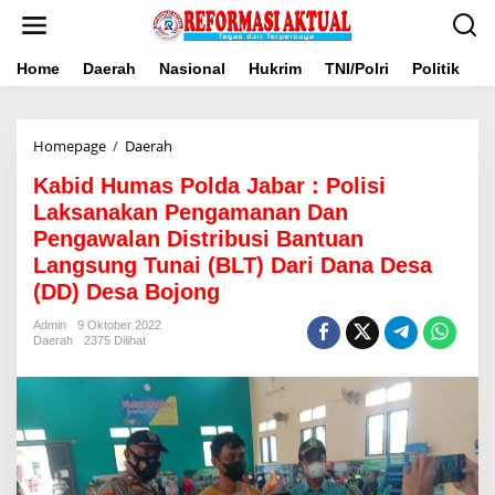
Lewati
ke
konten
Home
Daerah
Nasional
Hukrim
TNI/Polri
Politik
B
Kabid
Homepage
/
Daerah
Humas
Kabid Humas Polda Jabar : Polisi
Polda
Jabar
Laksanakan Pengamanan Dan
:
Pengawalan Distribusi Bantuan
Polisi
Langsung Tunai (BLT) Dari Dana Desa
Laksanakan
Pengamanan
(DD) Desa Bojong
Dan
Pengawalan
Admin
9 Oktober 2022
Daerah
2375 Dilihat
Distribusi
Bantuan
Langsung
Tunai
(BLT)
Dari
Dana
Desa