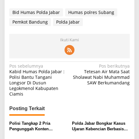
Bid Humas Polda Jabar
Humas polres Subang
Pemkot Bandung
Polda Jabar
Ikuti Kami
Navigasi
Pos sebelumnya
Pos berikutnya
Kabid Humas Polda Jabar :
Tetesan Air Mata Saat
pos
Polisi Bantu Tangani
Sholawat Nabi Muhammad
Longsor Di Dusun
SAW Berkumandang
Legokmenol Kabupaten
Ciamis
Posting Terkait
Polisi Tangkap 2 Pria
Polda Jabar Bongkar Kasus
Pengunggah Konten
Ujaran Kebencian Berbasis
Provokasi dan Unggahan
AI, Pelaku Cari Engagement