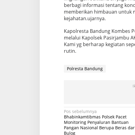
berbagi informasi tentang kondi
memberikan himbauan untuk m
kejahatan.ujarnya.
Kapolresta Bandung Kombes Pol
melalui Kapolsek Pasirjambu 
Kami yg berharap kegiatan sepe
rutin.
Polresta Bandung
I
Navigasi
Pos sebelumnya
Bhabinkamtibmas Polsek Pacet
pos
Monitoring Penyaluran Bantuan
Pangan Nasional Berupa Beras dar
Bulog