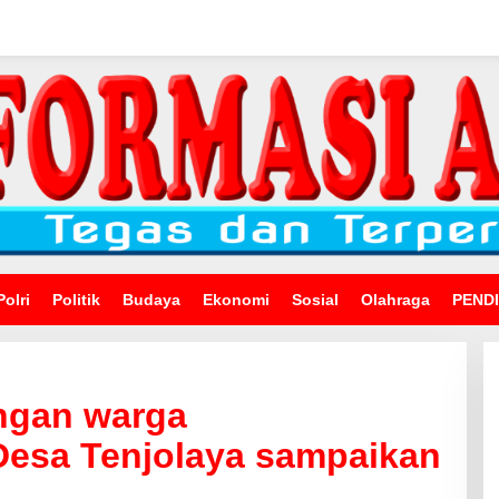
Polri
Politik
Budaya
Ekonomi
Sosial
Olahraga
PEND
engan warga
esa Tenjolaya sampaikan