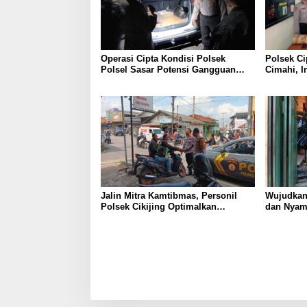
Operasi Cipta Kondisi Polsek
Polsek Ci
Polsel Sasar Potensi Gangguan
Cimahi, I
Kamtibmas di Malam Hari
C3 Dan Te
Miras ser
Jalin Mitra Kamtibmas, Personil
Wujudkan
Polsek Cikijing Optimalkan
dan Nyama
Sambang kepada Pengendara Ojek
Polsek C
Pangkalan
Desa Ciki