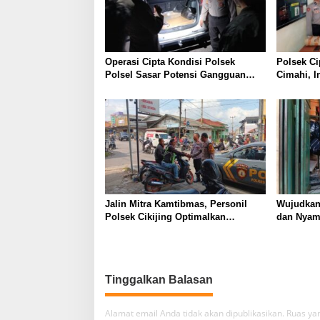
Operasi Cipta Kondisi Polsek
Polsek Ci
Polsel Sasar Potensi Gangguan
Cimahi, I
Kamtibmas di Malam Hari
C3 Dan Te
Miras ser
Jalin Mitra Kamtibmas, Personil
Wujudkan
Polsek Cikijing Optimalkan
dan Nyama
Sambang kepada Pengendara Ojek
Polsek C
Pangkalan
Desa Ciki
Tinggalkan Balasan
Alamat email Anda tidak akan dipublikasikan.
Ruas yan