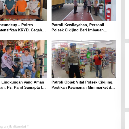
peundeuy – Polres
Patroli Kewilayahan, Personil
ntensifkan KRYD, Cegah
Polsek Cikijing Beri Imbauan
kan Peredaran Narkoba,
Kepada Security SPBU
ta Obat Terlarang
 Lingkungan yang Aman
Patroli Objek Vital Polsek Cikijing,
n, Ps. Panit Samapta l
Pastikan Keamanan Minimarket dan
ikijing Sambangi Warga
Beri Rasa Aman Kepada Masyarakat
jing
g wajib ditandai
*