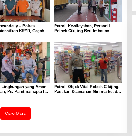
peundeuy – Polres
Patroli Kewilayahan, Personil
ntensifkan KRYD, Cegah
Polsek Cikijing Beri Imbauan
kan Peredaran Narkoba,
Kepada Security SPBU
ta Obat Terlarang
 Lingkungan yang Aman
Patroli Objek Vital Polsek Cikijing,
n, Ps. Panit Samapta l
Pastikan Keamanan Minimarket dan
ikijing Sambangi Warga
Beri Rasa Aman Kepada Masyarakat
jing
View More