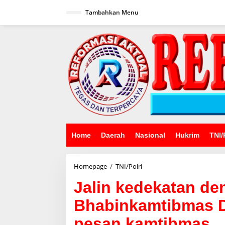
Lewati
ke
Tambahkan Menu
konten
Home
Daerah
Nasional
Hukrim
TNI/
Jalin
Homepage
/
TNI/Polri
kedekatan
Jalin kedekatan d
dengan
warga
Bhabinkamtibmas D
Bhabinkamtibmas
Desa
pesan kamtibmas
Tenjolaya