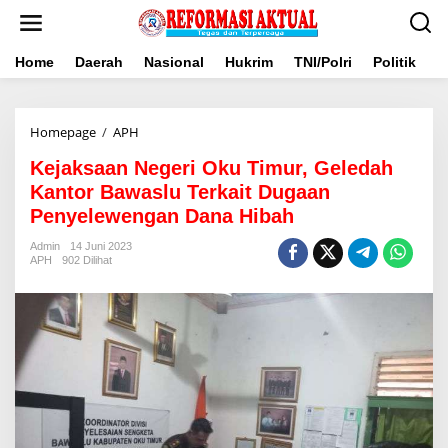
Lewati
ke
konten
Home
Daerah
Nasional
Hukrim
TNI/Polri
Politik
B
Kejaksaan
Homepage
/
APH
Negeri
Kejaksaan Negeri Oku Timur, Geledah
Oku
Timur,
Kantor Bawaslu Terkait Dugaan
Geledah
Penyelewengan Dana Hibah
Kantor
Bawaslu
Admin
14 Juni 2023
Terkait
APH
902 Dilihat
Dugaan
Penyelewengan
Dana
Hibah