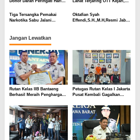
Donor Darah Peringati Harlah
Lahat Terjaring OTT Kejari,
Kejaksaan RI ke-80
Diduga Terlibat Pungli Rp60
Juta Lebih
Tiga Tersangka Pemakai
Oktafian Syah
Narkotika Sabu Jalani
Effendi,S.H.,M.H,Resmi Jabat
Rehabilitas, Ini Kata Kajari
Kepala Kejaksaan Negeri OKU
Timur
Jangan Lewatkan
Rutan Kelas IIB Bantaeng
Petugas Rutan Kelas I Jakarta
Berhasil Meraih Penghargaan
Pusat Kembali Gagalkan
Capaian Kinerja Terbaik II
Penyelundupan Diduga Sabu
Semester I Tahun 2026
yang Disembunyikan di
Pakaian Dalam Pengunjung