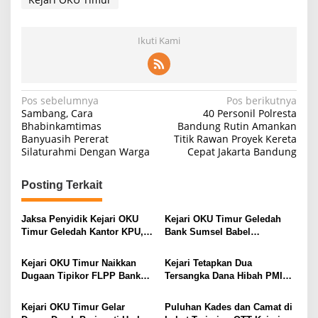
Ikuti Kami
Navigasi
Pos sebelumnya
Pos berikutnya
Sambang, Cara
40 Personil Polresta
pos
Bhabinkamtimas
Bandung Rutin Amankan
Banyuasih Pererat
Titik Rawan Proyek Kereta
Silaturahmi Dengan Warga
Cepat Jakarta Bandung
Posting Terkait
Jaksa Penyidik Kejari OKU
Kejari OKU Timur Geledah
Timur Geledah Kantor KPU,
Bank Sumsel Babel
Terkait Dugaan
Martapura, 163 Dokumen
Penyimpangan Dana Hibah
Terkait FLPP Diamankan
Kejari OKU Timur Naikkan
Kejari Tetapkan Dua
Pilkada
Dugaan Tipikor FLPP Bank
Tersangka Dana Hibah PMI
Sumsel Babel ke Tahap
OKU Timur
Penyidikan
Kejari OKU Timur Gelar
Puluhan Kades dan Camat di