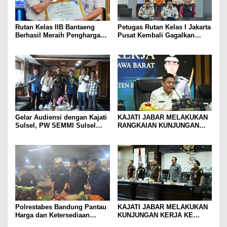
Rutan Kelas IIB Bantaeng
Petugas Rutan Kelas I Jakarta
Berhasil Meraih Penghargaan
Pusat Kembali Gagalkan
Capaian Kinerja Terbaik II
Penyelundupan Diduga Sabu
Semester I Tahun 2026
yang Disembunyikan di
Pakaian Dalam Pengunjung
Gelar Audiensi dengan Kajati
KAJATI JABAR MELAKUKAN
Sulsel, PW SEMMI Sulsel
RANGKAIAN KUNJUNGAN
siap kolaborasi dan dukung
KERJA KE KEJAKSAAN
penguatan penegakan hukum
NEGERI KOTA BOGOR,
KEJAKSAAN NEGERI
KABUPATEN BOGOR, DAN
KEJAKSAAN NEGERI DEPOK
Polrestabes Bandung Pantau
KAJATI JABAR MELAKUKAN
Harga dan Ketersediaan
KUNJUNGAN KERJA KE
Bahan Pokok di Pasar
KEJAKSAAN NEGERI