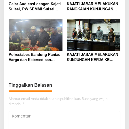
Gelar Audiensi dengan Kajati
KAJATI JABAR MELAKUKAN
Sulsel, PW SEMMI Sulsel
RANGKAIAN KUNJUNGAN
siap kolaborasi dan dukung
KERJA KE KEJAKSAAN
penguatan penegakan hukum
NEGERI KOTA BOGOR,
KEJAKSAAN NEGERI
KABUPATEN BOGOR, DAN
KEJAKSAAN NEGERI DEPOK
Polrestabes Bandung Pantau
KAJATI JABAR MELAKUKAN
Harga dan Ketersediaan
KUNJUNGAN KERJA KE
Bahan Pokok di Pasar
KEJAKSAAN NEGERI
Tradisional
KABUPATEN BANDUNG
Tinggalkan Balasan
Alamat email Anda tidak akan dipublikasikan.
Ruas yang wajib
ditandai
*