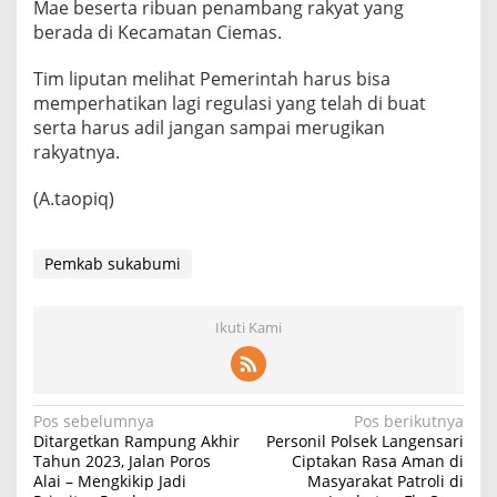
Mae beserta ribuan penambang rakyat yang
berada di Kecamatan Ciemas.
Tim liputan melihat Pemerintah harus bisa
memperhatikan lagi regulasi yang telah di buat
serta harus adil jangan sampai merugikan
rakyatnya.
(A.taopiq)
Pemkab sukabumi
Ikuti Kami
Navigasi
Pos sebelumnya
Pos berikutnya
Ditargetkan Rampung Akhir
Personil Polsek Langensari
pos
Tahun 2023, Jalan Poros
Ciptakan Rasa Aman di
Alai – Mengkikip Jadi
Masyarakat Patroli di