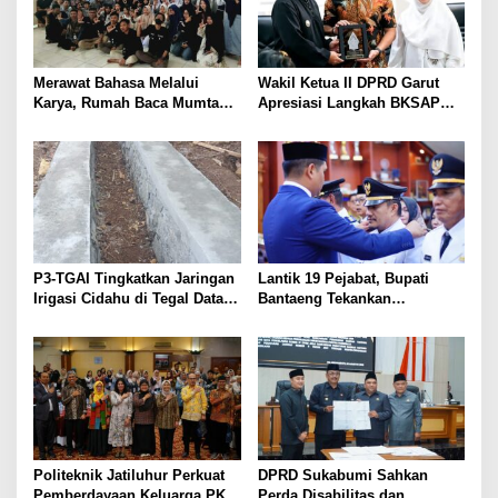
Merawat Bahasa Melalui
Wakil Ketua II DPRD Garut
Karya, Rumah Baca Mumtaz
Apresiasi Langkah BKSAP
Peduli Gelar Pelatihan
DPR-RI Dorong Potensi
Menulis Artikel bagi Generasi
Ekonomi Garut Tembus Pasar
Muda
Internasional
P3-TGAI Tingkatkan Jaringan
Lantik 19 Pejabat, Bupati
Irigasi Cidahu di Tegal Datar
Bantaeng Tekankan
Purwakarta
Peningkatan Pelayanan
kepada Masyarakat
Politeknik Jatiluhur Perkuat
DPRD Sukabumi Sahkan
Pemberdayaan Keluarga PKH
Perda Disabilitas dan