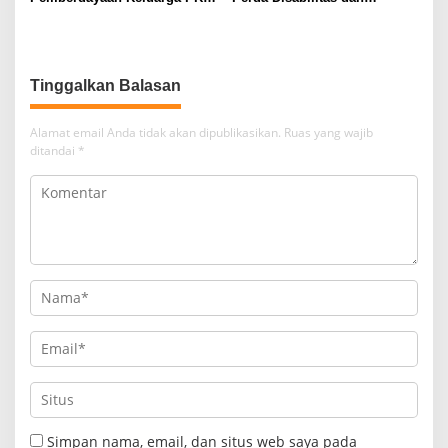
melalui Literasi Digital
Sepakati Perubahan KUA-
PPAS 2026
Tinggalkan Balasan
Alamat email Anda tidak akan dipublikasikan.
Ruas yang wajib
ditandai
*
Simpan nama, email, dan situs web saya pada