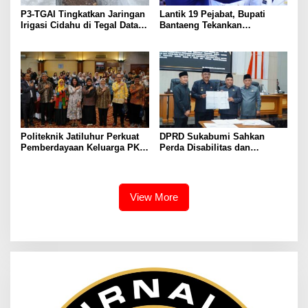
P3-TGAI Tingkatkan Jaringan
Lantik 19 Pejabat, Bupati
Irigasi Cidahu di Tegal Datar
Bantaeng Tekankan
Purwakarta
Peningkatan Pelayanan
kepada Masyarakat
Politeknik Jatiluhur Perkuat
DPRD Sukabumi Sahkan
Pemberdayaan Keluarga PKH
Perda Disabilitas dan
melalui Literasi Digital
Sepakati Perubahan KUA-
PPAS 2026
View More