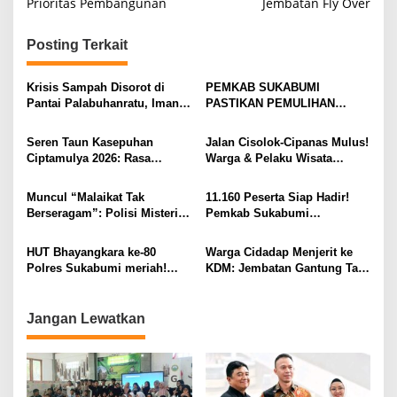
Prioritas Pembangunan
Jembatan Fly Over
Posting Terkait
Krisis Sampah Disorot di
PEMKAB SUKABUMI
Pantai Palabuhanratu, Iman
PASTIKAN PEMULIHAN
Adinugraha: Infrastruktur
PENYINTAS CIPTAMULYA
Persampahan Sukabumi
DIPERCEPAT KK dan KTP
Seren Taun Kasepuhan
Jalan Cisolok-Cipanas Mulus!
Harus Diperkuat
Dicetak, Bantuan Segera Cair,
Ciptamulya 2026: Rasa
Warga & Pelaku Wisata
Rehabilitasi Rumah Tunggu
Syukur, Seni, dan Komitmen
Sambut Gembira Rehabilitasi
Keputusan Adat
Lestarikan Budaya
Dinas PU Sukabumi.
Muncul “Malaikat Tak
11.160 Peserta Siap Hadir!
Pemerintah Dukung Tradisi
Berseragam”: Polisi Misterius
Pemkab Sukabumi
Adat Jadi Daya Tarik Wisata
Bantu Korban Kebakaran
Matangkan Persiapan Khatam
Cisolok
Cibodas Hingga Ruang VIP
Akbar & Gerakan Wakaf 1 Juta
HUT Bhayangkara ke-80
Warga Cidadap Menjerit ke
Al-Qur’an
Polres Sukabumi meriah!
KDM: Jembatan Gantung Tak
Forkopimda hadir lengkap di
Kunjung Dibangun Sejak
Lap. Cangehgar.
2017, Nyawa Jadi Taruhan
Jangan Lewatkan