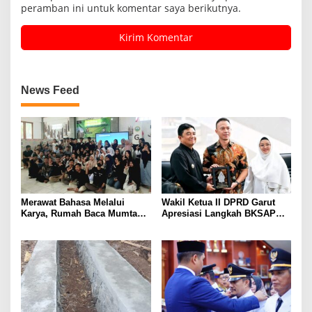
peramban ini untuk komentar saya berikutnya.
News Feed
Merawat Bahasa Melalui
Wakil Ketua II DPRD Garut
Karya, Rumah Baca Mumtaz
Apresiasi Langkah BKSAP
Peduli Gelar Pelatihan
DPR-RI Dorong Potensi
Menulis Artikel bagi Generasi
Ekonomi Garut Tembus Pasar
Muda
Internasional