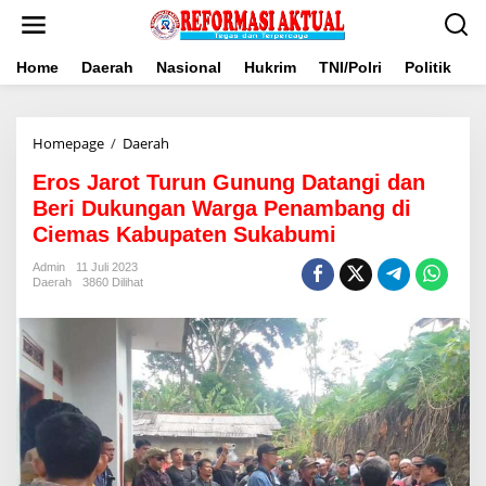
Lewati
ke
konten
Home
Daerah
Nasional
Hukrim
TNI/Polri
Politik
B
Eros
Homepage
/
Daerah
Jarot
Eros Jarot Turun Gunung Datangi dan
Turun
Gunung
Beri Dukungan Warga Penambang di
Datangi
Ciemas Kabupaten Sukabumi
dan
Beri
Admin
11 Juli 2023
Dukungan
Daerah
3860 Dilihat
Warga
Penambang
di
Ciemas
Kabupaten
Sukabumi