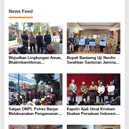
News Feed
Wujudkan Lingkungan Aman,
Bupati Bantaeng Uji Nurdin
Bhabinkamtibmas
Serahkan Santunan Jaminan
Tanjungsari Beri Imbauan
Sosial Kepada Penyapu Jalan
Kamtibmas ke Warga
dan Nelayan
Satgas OMPL Polres Banjar
Kapolri Ajak Umat Kristiani
Melaksanakan Pengamanan
Doakan Persatuan Indonesia
Kegiatan Rakor Persiapan
Tetap Terjaga
Pembetukan KPPS