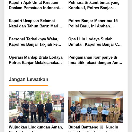
Kapolri Ajak Umat Kristiani
Pelihara Sitkamtibmas yang
Doakan Persatuan Indonesia
Kondusif, Polres Banjar
Tetap Terjaga
Melaksanakan Penjagaan di
kantor KPU dan Bawaslu Kota
Kapolri Ucapkan Selamat
Polres Banjar Menerima 15
Banjar
Natal dan Tahun Baru: Mari
Polisi Baru, Ini Arahan
Rayakan Penuh Kedamaian
Kapolres Banjar
Personel Terbaiknya Wafat,
Ops Lilin Lodaya Sudah
Kapolres Banjar Takjiah ke
Dimulai, Kapolres Banjar Cek
Rumah Duka
Kesiapsiagaan Personel di
Pos Pam
Operasi Mantap Brata Lodaya,
Pengamanan Kampanye di
Polres Banjar Melaksanakan
lima titik lokasi dengan Aman
Pengamanan Kampanye
oleh 30 Personil Polres
Pemilu di Dusun Priagung
Banjar
Jangan Lewatkan
Wujudkan Lingkungan Aman,
Bupati Bantaeng Uji Nurdin