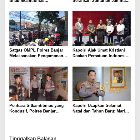
Bhabinkamtibmas
Serahkan Santunan Jaminan
Tanjungsari Beri Imbauan
Sosial Kepada Penyapu Jalan
Kamtibmas ke Warga
dan Nelayan
Satgas OMPL Polres Banjar
Kapolri Ajak Umat Kristiani
Melaksanakan Pengamanan
Doakan Persatuan Indonesia
Kegiatan Rakor Persiapan
Tetap Terjaga
Pembetukan KPPS
Pelihara Sitkamtibmas yang
Kapolri Ucapkan Selamat
Kondusif, Polres Banjar
Natal dan Tahun Baru: Mari
Melaksanakan Penjagaan di
Rayakan Penuh Kedamaian
kantor KPU dan Bawaslu Kota
Banjar
Tinggalkan Balasan