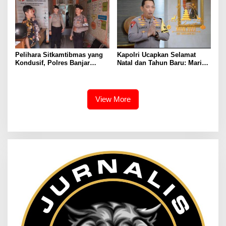
Pelihara Sitkamtibmas yang
Kapolri Ucapkan Selamat
Kondusif, Polres Banjar
Natal dan Tahun Baru: Mari
Melaksanakan Penjagaan di
Rayakan Penuh Kedamaian
kantor KPU dan Bawaslu Kota
Banjar
View More