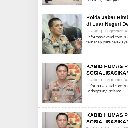
Polda Jabar Him
di Luar Negeri D
TNI/Polri
|
1 September 20
Reformasiaktual.com//Po
terhadap para pelaku y
KABID HUMAS P
SOSIALISASIKA
TNI/Polri
|
1 September 20
Reformasiaktual.com//Pol
Berlangsung. selama
KABID HUMAS P
SOSIALISASIKA