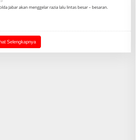
Oleh
23
Admin
da Jabar akan menggelar razia lalu lintas besar – besaran.
ihat Selengkapnya