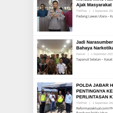
Ajak Masyarakat
TNI/Polri
|
1 September 20
Padang Lawas Utara – Ka
Jadi Narasumber
Bahaya Narkotik
Daerah
|
1 September 202
Tapanuli Selatan – Kasat
POLDA JABAR 
PENTINGNYA KE
PERLINTASAN K
TNI/Polri
|
1 September 20
Reformasiaktual.com//Pe
Bandung Polda Jabar