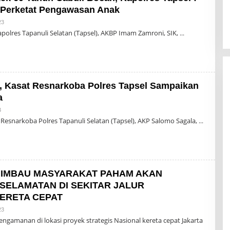
 Perketat Pengawasan Anak
Oleh
23
Admin
polres Tapanuli Selatan (Tapsel), AKBP Imam Zamroni, SIK,
, Kasat Resnarkoba Polres Tapsel Sampaikan
a
Oleh
3
Admin
 Resnarkoba Polres Tapanuli Selatan (Tapsel), AKP Salomo Sagala,
HIMBAU MASYARAKAT PAHAM AKAN
SELAMATAN DI SEKITAR JALUR
ERETA CEPAT
Oleh
23
Admin
ngamanan di lokasi proyek strategis Nasional kereta cepat Jakarta