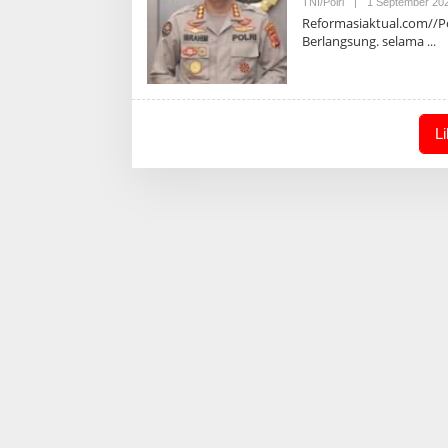
TNI/Polri
|
1 September 20
Reformasiaktual.com//Pol
Berlangsung. selama
L