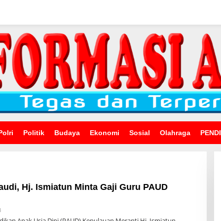
Polri
Politik
Budaya
Ekonomi
Sosial
Olahraga
PEND
udi, Hj. Ismiatun Minta Gaji Guru PAUD
Oleh
3
Admin
ikan Anak Usia Dini (PAUD) Kepulauan Meranti Hj. Ismiatun