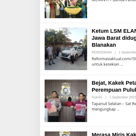
Ketum LSM ELAN
Jawa Barat didu
Blanakan
PENDIDIKAN
|
1 Septembe
Reformasiaktual.com//SU
untuk kesekian
Bejat, Kakek Pet
Perempuan Puluh
Hukrim
|
1 September 202
Tapanuli Selatan – Sat R
mengungkap
Merasa Miris Kak