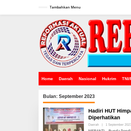
Lewati
ke
Tambahkan Menu
konten
Home
Daerah
Nasional
Hukrim
TNI/
Bulan:
September 2023
Hadiri HUT Himpa
Diperhatikan
Daerah
|
1 September 202
MERANTI – Bunda Pendid