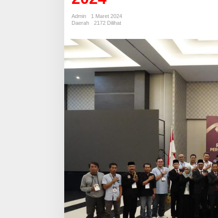
Penghitungan
Perolehan
Admin
1 Maret 2024
Suara
Daerah
2172 Dilihat
Pemilu
2024