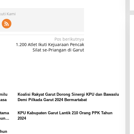
kuti Kami
Pos berikutnya
1.200 Atlet Ikuti Kejuaraan Pencak
Silat se-Priangan di Garut
milu
Koalisi Rakyat Garut Dorong Sinergi KPU dan Bawaslu
masa
Demi Pilkada Garut 2024 Bermartabat
rtama
KPU Kabupaten Garut Lantik 210 Orang PPK Tahun
hun
2024
ahun