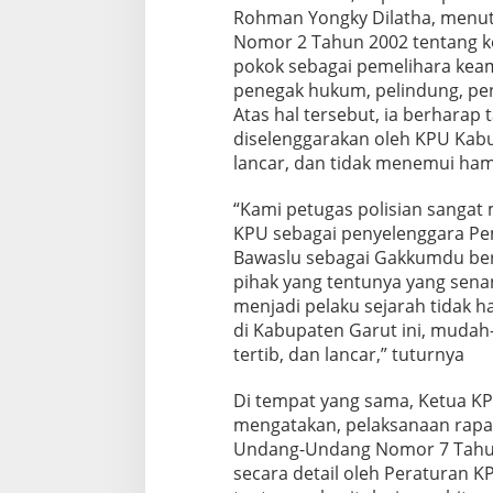
Rohman Yongky Dilatha, menu
Nomor 2 Tahun 2002 tentang ke
pokok sebagai pemelihara kea
penegak hukum, pelindung, pe
Atas hal tersebut, ia berharap
diselenggarakan oleh KPU Kabu
lancar, dan tidak menemui ham
“Kami petugas polisian sanga
KPU sebagai penyelenggara Pem
Bawaslu sebagai Gakkumdu ber
pihak yang tentunya yang sena
menjadi pelaku sejarah tidak h
di Kabupaten Garut ini, mud
tertib, dan lancar,” tuturnya
Di tempat yang sama, Ketua K
mengatakan, pelaksanaan rapa
Undang-Undang Nomor 7 Tahun 
secara detail oleh Peraturan 