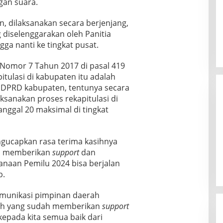
gan suara.
an, dilaksanakan secara berjenjang,
 diselenggarakan oleh Panitia
ga nanti ke tingkat pusat.
omor 7 Tahun 2017 di pasal 419
tulasi di kabupaten itu adalah
DPRD kabupaten, tentunya secara
aksanakan proses rekapitulasi di
tanggal 20 maksimal di tingkat
ucapkan rasa terima kasihnya
ah memberikan
support
dan
anaan Pemilu 2024 bisa berjalan
b.
munikasi pimpinan daerah
lah yang sudah memberikan
support
epada kita semua baik dari