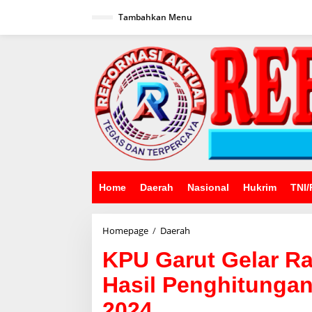
Lewati
ke
Tambahkan Menu
konten
Home
Daerah
Nasional
Hukrim
TNI/
KPU
Homepage
/
Daerah
Garut
KPU Garut Gelar Ra
Gelar
Rapat
Hasil Penghitungan
Pleno
Rekapitulasi
2024
Hasil