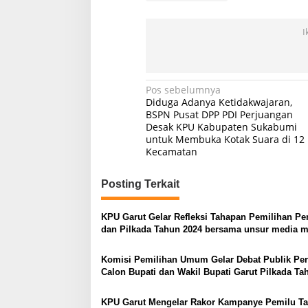
I
Navigasi
Pos sebelumnya
Diduga Adanya Ketidakwajaran,
pos
BSPN Pusat DPP PDI Perjuangan
Desak KPU Kabupaten Sukabumi
untuk Membuka Kotak Suara di 12
Kecamatan
Posting Terkait
KPU Garut Gelar Refleksi Tahapan Pemilihan Pe
dan Pilkada Tahun 2024 bersama unsur media 
Komisi Pemilihan Umum Gelar Debat Publik Pe
Calon Bupati dan Wakil Bupati Garut Pilkada Ta
2024 Live On di TVRI Jam 19.00 WIB
KPU Garut Mengelar Rakor Kampanye Pemilu T