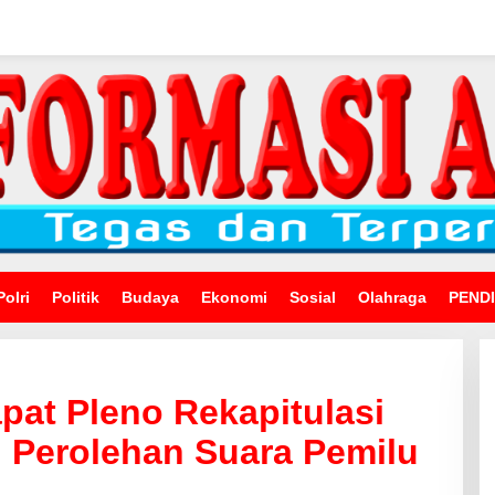
Polri
Politik
Budaya
Ekonomi
Sosial
Olahraga
PEND
pat Pleno Rekapitulasi
 Perolehan Suara Pemilu