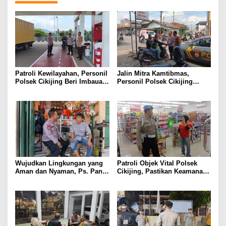
Patroli Kewilayahan, Personil
Jalin Mitra Kamtibmas,
Polsek Cikijing Beri Imbauan
Personil Polsek Cikijing
Kepada Security SPBU
Optimalkan Sambang kepada
Pengendara Ojek Pangkalan
Wujudkan Lingkungan yang
Patroli Objek Vital Polsek
Aman dan Nyaman, Ps. Panit
Cikijing, Pastikan Keamanan
Samapta l Polsek Cikijing
Minimarket dan Beri Rasa
Sambangi Warga Desa
Aman Kepada Masyarakat
Cikijing