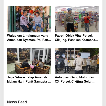
Kepada Security SPBU
Optimalkan Sambang kepada
Pengendara Ojek Pangkalan
Wujudkan Lingkungan yang
Patroli Objek Vital Polsek
Aman dan Nyaman, Ps. Panit
Cikijing, Pastikan Keamanan
Samapta l Polsek Cikijing
Minimarket dan Beri Rasa
Sambangi Warga Desa
Aman Kepada Masyarakat
Cikijing
Jaga Situasi Tetap Aman di
Antisipasi Geng Motor dan
Malam Hari, Panit Samapta II
C3, Polsek Cikijing Gelar
Polsek Cikijing Sambangi
Apel dan Patroli Malam
Kantor Desa Kasturi
News Feed