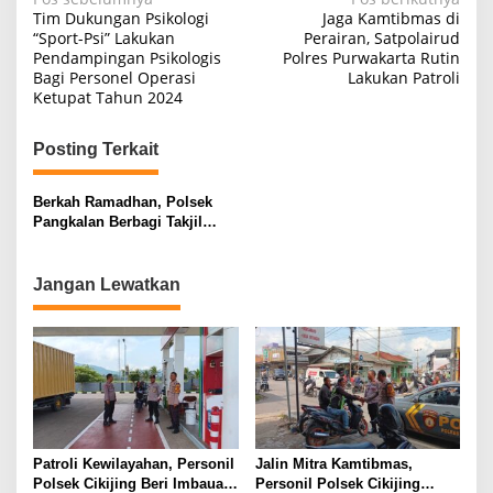
Navigasi
Tim Dukungan Psikologi
Jaga Kamtibmas di
pos
“Sport-Psi” Lakukan
Perairan, Satpolairud
Pendampingan Psikologis
Polres Purwakarta Rutin
Bagi Personel Operasi
Lakukan Patroli
Ketupat Tahun 2024
Posting Terkait
Berkah Ramadhan, Polsek
Pangkalan Berbagi Takjil
Kepada Pengendara
Jangan Lewatkan
Patroli Kewilayahan, Personil
Jalin Mitra Kamtibmas,
Polsek Cikijing Beri Imbauan
Personil Polsek Cikijing