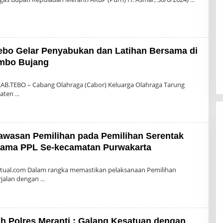
Tebo Gelar Penyabukan dan Latihan Bersama di
imbo Bujang
n
KAB.TEBO – Cabang Olahraga (Cabor) Keluarga Olahraga Tarung
paten
gawasan Pemilihan pada Pemilihan Serentak
sama PPL Se-kecamatan Purwakarta
n
ktual.com Dalam rangka memastikan pelaksanaan Pemilihan
rjalan dengan
h Polres Meranti : Galang Kesatuan dengan