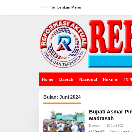
Lewati
ke
Tambahkan Menu
konten
Home
Daerah
Nasional
Hukrim
TNI/
Bulan:
Juni 2024
Bupati Asmar Pi
Madrasah
Oleh
Daerah
|
30 Juni 2024
Admi
MERANTI – Pelaksana tu