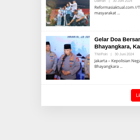
Oleh
Daerah
|
30 Juni 2024
Admi
Reformasiaktual.com //T
masyarakat
Gelar Doa Bersa
Bhayangkara, Kap
Ole
TNI/Polri
|
30 Juni 2024
Adm
Jakarta – Kepolisian Ne
Bhayangkara
L