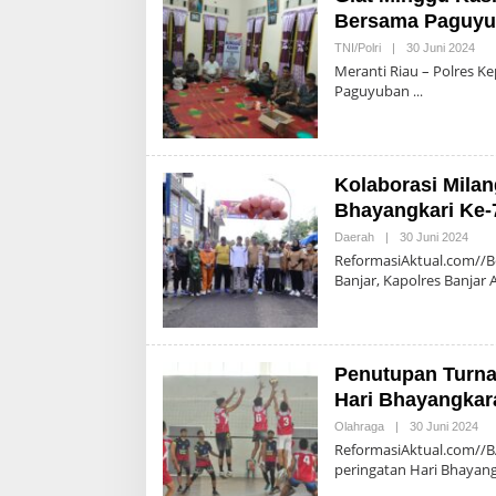
Bersama Paguyub
Ole
TNI/Polri
|
30 Juni 2024
Adm
Meranti Riau – Polres K
Paguyuban
Kolaborasi Milan
Bhayangkari Ke-7
Oleh
Daerah
|
30 Juni 2024
Admi
ReformasiAktual.com//B
Banjar, Kapolres Banjar
Penutupan Turna
Hari Bhayangkara
Ol
Olahraga
|
30 Juni 2024
Adm
ReformasiAktual.com//B
peringatan Hari Bhayan