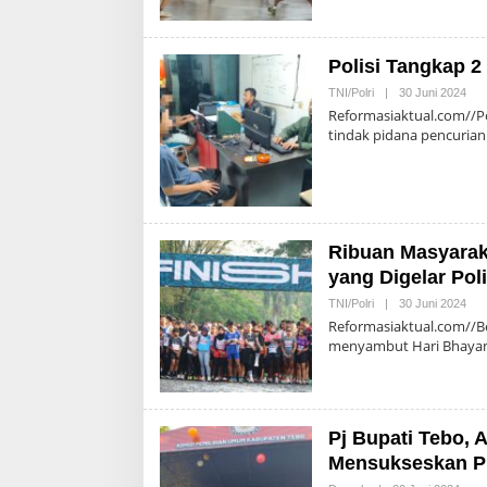
Polisi Tangkap 2
Ole
TNI/Polri
|
30 Juni 2024
Adm
Reformasiaktual.com//P
tindak pidana pencuria
Ribuan Masyarak
yang Digelar Poli
Ole
TNI/Polri
|
30 Juni 2024
Adm
Reformasiaktual.com//Be
menyambut Hari Bhayan
Pj Bupati Tebo, 
Mensukseskan Pi