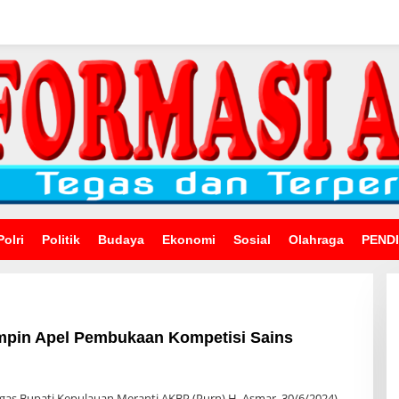
Polri
Politik
Budaya
Ekonomi
Sosial
Olahraga
PEND
mpin Apel Pembukaan Kompetisi Sains
n
gas Bupati Kepulauan Meranti AKBP (Purn) H. Asmar, 30/6/2024)