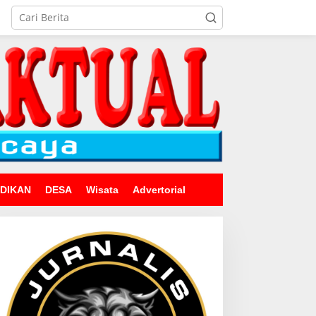
IDIKAN
DESA
Wisata
Advertorial