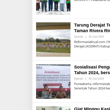
Tarung Derajat 
Taman Rivera R
Oleh
Daerah
|
30 Juni 2024
Admi
Reformasiaktual.com //
Derajat (KODRAT) Kabu
Sosialisasi Pen
Tahun 2024, ber
Oleh
Daerah
|
30 Juni 2024
Admi
Purwakarta, reformasia
Serentak Tahun 2024 be
Giat Minggu Kasi