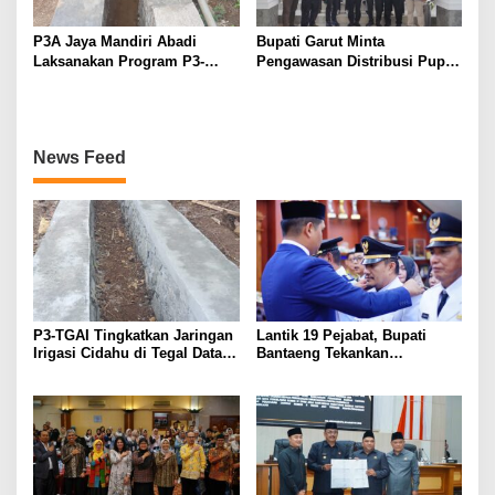
P3A Jaya Mandiri Abadi
Bupati Garut Minta
Laksanakan Program P3-
Pengawasan Distribusi Pupuk
TGAI, Perkuat Jaringan
Bersubsidi Diperketat,
Irigasi di Wanayasa
Pendaftaran RDKK
Dioptimalkan
News Feed
P3-TGAI Tingkatkan Jaringan
Lantik 19 Pejabat, Bupati
Irigasi Cidahu di Tegal Datar
Bantaeng Tekankan
Purwakarta
Peningkatan Pelayanan
kepada Masyarakat