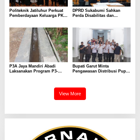
Politeknik Jatiluhur Perkuat
DPRD Sukabumi Sahkan
Pemberdayaan Keluarga PKH
Perda Disabilitas dan
melalui Literasi Digital
Sepakati Perubahan KUA-
PPAS 2026
P3A Jaya Mandiri Abadi
Bupati Garut Minta
Laksanakan Program P3-
Pengawasan Distribusi Pupuk
TGAI, Perkuat Jaringan
Bersubsidi Diperketat,
Irigasi di Wanayasa
Pendaftaran RDKK
Dioptimalkan
View More