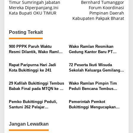
pos
Timur Sumringah Jabatan
Bernhard Tumanggor
Mereka Diperpanjang.Ini
Forum Koordinasi
Kata Bupati OKU TIMUR
Pimpinan Daerah
Kabupaten Pakpak Bharat
Posting Terkait
900 PPPK Paruh Waktu
Wako Ramlan Resmikan
Resmi Dilantik, Wako Ramlan
Gedung Kantor Baru PT
Tekankan Integritas dan
BPRS Jam Gadang
Pengabdian
Rapat Paripurna Hari Jadi
72 Peserta Ikuti Wisuda
Kota Bukittinggi ke 241
Sekolah Keluarga Gemilang
Tahun 2025
29 Kafilah Bukittinggi Tembus
Wako Ramlan Pimpin Tim
Babak Final pada MTQN ke 41
Peduli Bencana Tembus
Sumbar
Malalak dan Kab Padang
Pariaman Antarkan Bantuan
Pemko Bukittinggi Peduli,
Pemerintah Pemkot
Santuni 262 Pelajar
Bukittinggi Mengucapkan
Terdampak Bencana Galodo
Selamat “HAKORDA” Hari
Sumatra
Anti Korupsi Sedunia 2025
Jangan Lewatkan