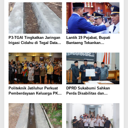
P3-TGAI Tingkatkan Jaringan
Lantik 19 Pejabat, Bupati
Irigasi Cidahu di Tegal Datar
Bantaeng Tekankan
Purwakarta
Peningkatan Pelayanan
kepada Masyarakat
Politeknik Jatiluhur Perkuat
DPRD Sukabumi Sahkan
Pemberdayaan Keluarga PKH
Perda Disabilitas dan
melalui Literasi Digital
Sepakati Perubahan KUA-
PPAS 2026