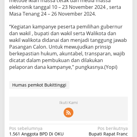
metode Iklan massa cetak dan media massa
elektronik tanggal 10 – 23 November 2024 , serta
Masa Tenang 24 – 26 November 2024.
“Kegiatan kampanye peserta pemilihan gubernur
dan wakil , bupati dan wakil serta Walikota dan
wakil walikota didanai dan menjadi tanggung jawab
Pasangan Calon. Untuk mewujudkan prinsip
berkepastian hukum, akuntabel, transparan, wajib
dicatat dalam pembukuan dan dilakukan
pelaporan dana kampanye,” pungkasnya.(Yopi)
Humas pemkot Bukittinggi
Ikuti Kami
Navigasi
Pos sebelumnya
Pos berikutnya
1.561 Anggota BPD Di OKU
Bupati Rapat Franc