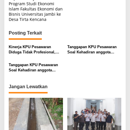
Program Studi Ekonomi
Islam Fakultas Ekonomi dan
Bisnis Universitas Jambi ke
Desa Tirta Kencana
Posting Terkait
Kinerja KPU Pesawaran
Tanggapan KPU Pesawaran
Diduga Tidak Profesional,
Soal Kehadiran anggota
Polemik Terkait Ijazah Aries
Komisi II DPR RI Zulkifli
Sandi Belum Ada Kejelasan
Anwar
Tanggapan KPU Pesawaran
Soal Kehadiran anggota
Komisi II DPR RI Zulkifli
Anwar
Jangan Lewatkan