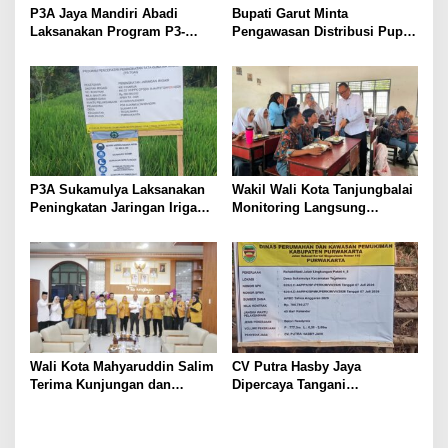
P3A Jaya Mandiri Abadi
Bupati Garut Minta
Laksanakan Program P3-
Pengawasan Distribusi Pupuk
TGAI, Perkuat Jaringan
Bersubsidi Diperketat,
Irigasi di Wanayasa
Pendaftaran RDKK
Dioptimalkan
P3A Sukamulya Laksanakan
Wakil Wali Kota Tanjungbalai
Peningkatan Jaringan Irigasi,
Monitoring Langsung
Dukung Produktivitas
Distribusi MBG di SMA
Pertanian di Tegalwaru
Negeri 2
Wali Kota Mahyaruddin Salim
CV Putra Hasby Jaya
Terima Kunjungan dan
Dipercaya Tangani
Audiensi DPC Partai Hanura
Rehabilitasi Jalan
Tanjungbalai
Lingkungan di Desa
Sukamulya