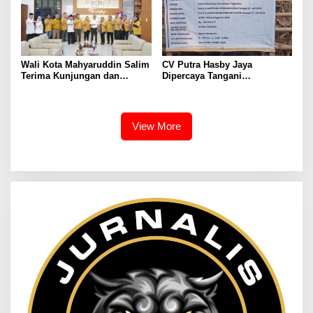
Wali Kota Mahyaruddin Salim
CV Putra Hasby Jaya
Terima Kunjungan dan
Dipercaya Tangani
Audiensi DPC Partai Hanura
Rehabilitasi Jalan
Tanjungbalai
Lingkungan di Desa
Sukamulya
View More