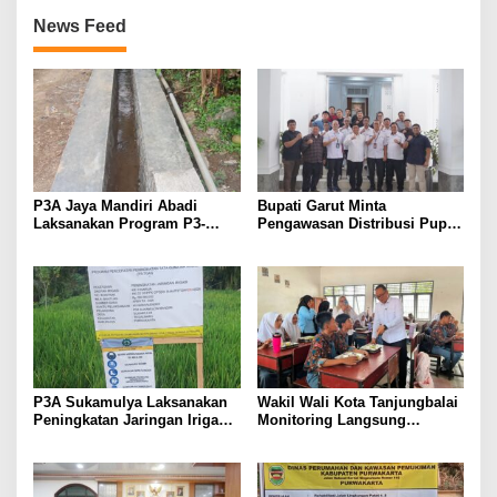
News Feed
P3A Jaya Mandiri Abadi
Bupati Garut Minta
Laksanakan Program P3-
Pengawasan Distribusi Pupuk
TGAI, Perkuat Jaringan
Bersubsidi Diperketat,
Irigasi di Wanayasa
Pendaftaran RDKK
Dioptimalkan
P3A Sukamulya Laksanakan
Wakil Wali Kota Tanjungbalai
Peningkatan Jaringan Irigasi,
Monitoring Langsung
Dukung Produktivitas
Distribusi MBG di SMA
Pertanian di Tegalwaru
Negeri 2