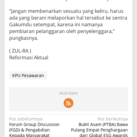
“Jangan membenarkan sesuatu yang keliru, harus
ada yang berani melaporkan hal tersebut ke sentra
Gakumdu setempat, karena ini namanya
pembiaran pelanggaran oleh penyelenggara,”
pungkasnya.
( ZUL-RA )
Reformasi Aktual
KPU Pesawaran
Ikuti Kami
Navigasi
Pos sebelumnya
Pos berikutnya
Forum Group Discussion
Bukit Asam (PTBA) Bawa
pos
(FGD) & Pengabdian
Pulang Empat Penghargaan
Kepada Masyarakat
dari Global ESG Awards