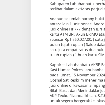
Kabupaten Labuhanbatu, berha
terlibat dalam aktivitas perjudi
Adapun sejumlah barang bukti y
antara lain 1 unit ponsel Andr
judi online HP777 dengan ID/P
kartu ATM BRI, Akun BRIMO at
sebesar Rp1.860.027,00, ( satu
puluh tujuh rupiah ) Saldo dala
satu juta empat ratus dua puluh
tujuh rupiah ) 1 buah kartu SIM
Kapolres Labuhanbatu AKBP Benh
Kasi Humas Polres Labuhanbat
pada Jumat, 15 November 2024, 
Opsnal Sat Reskrim menerima i
judi online di kawasan Simpang
Bilah Barat dan Menindaklanjut
AKP Teuku Rivanda Ikhsan, S.T.K
untuk segera bergerak ke lokasi