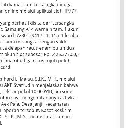
sil diamankan. Tersangka diduga
an online melalui aplikasi slot HP777.
ang berhasil disita dari tersangka
oid Samsung A14 warna hitam, 1 akun
asword: 728012941 / 11111a, 1 lembar
as nama tersangka dengan saldo
 juta delapan ratus enam puluh dua
m akun slot sebesar Rp1.425.377,00, (
 lima ribu tiga ratus tujuh puluh
 card.
ard L. Malau, S.I.K., M.H., melalui
u AKP Syafrudin menjelaskan bahwa
sekitar pukul 10.00 WIB, personel
nformasi mengenai adanya aktivitas
 Aek Pala, Desa Janji, Kecamatan
i laporan tersebut, Kasat Reskrim
., S.I.K., M.A., memerintahkan tim
.