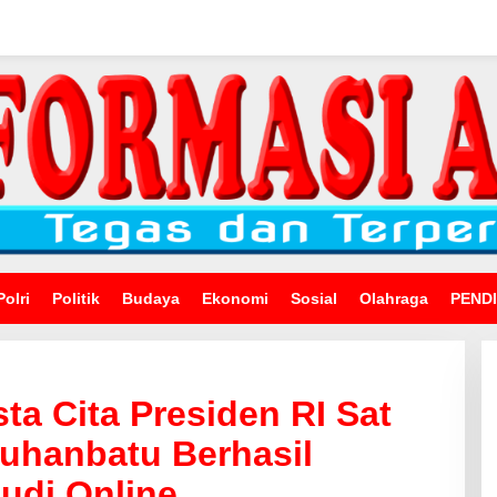
Polri
Politik
Budaya
Ekonomi
Sosial
Olahraga
PEND
a Cita Presiden RI Sat
uhanbatu Berhasil
udi Online