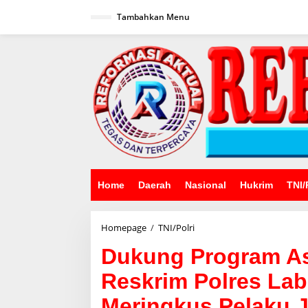
Lewati
ke
Tambahkan Menu
konten
Home
Daerah
Nasional
Hukrim
TNI/
Dukung
Homepage
/
TNI/Polri
Program
Dukung Program Ast
Asta
Cita
Reskrim Polres Lab
Presiden
RI
Meringkus Pelaku J
Sat