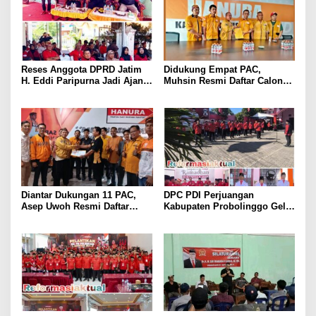
Reses Anggota DPRD Jatim
Didukung Empat PAC,
H. Eddi Paripurna Jadi Ajang
Muhsin Resmi Daftar Calon
Konsolidasi dan Peringatan
Ketua DPC Hanura
Tragedi 27 Juli 1996
Purwakarta
Diantar Dukungan 11 PAC,
DPC PDI Perjuangan
Asep Uwoh Resmi Daftar
Kabupaten Probolinggo Gelar
Calon Ketua DPC Partai
Upacara Hari Lahir Pancasila
Hanura Purwakarta
dan Diskusi Kebangsaan