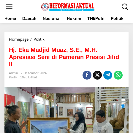
Lewati
ke
konten
Home
Daerah
Nasional
Hukrim
TNI/Polri
Politik
B
Hj.
Homepage
/
Politik
Eka
Hj. Eka Madjid Muaz, S.E., M.H.
Madjid
Muaz,
Apresiasi Seni di Pameran Presisi Jilid
S.E.,
II
M.H.
Apresiasi
Admin
7 Desember 2024
Seni
Politik
1076 Dilihat
di
Pameran
Presisi
Jilid
II