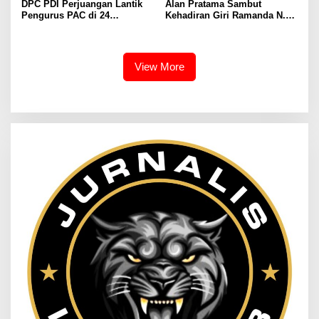
DPC PDI Perjuangan Lantik
Alan Pratama Sambut
Pengurus PAC di 24
Kehadiran Giri Ramanda N.
Kecamatan, Perkuat
Kiemas, Masyarakat Tiga
Konsolidasi Organisasi Lima
Desa Sampaikan Aspirasi
Tahun ke Depan
View More