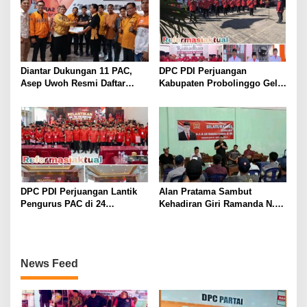
Diantar Dukungan 11 PAC,
DPC PDI Perjuangan
Asep Uwoh Resmi Daftar
Kabupaten Probolinggo Gelar
Calon Ketua DPC Partai
Upacara Hari Lahir Pancasila
Hanura Purwakarta
dan Diskusi Kebangsaan
DPC PDI Perjuangan Lantik
Alan Pratama Sambut
Pengurus PAC di 24
Kehadiran Giri Ramanda N.
Kecamatan, Perkuat
Kiemas, Masyarakat Tiga
Konsolidasi Organisasi Lima
Desa Sampaikan Aspirasi
Tahun ke Depan
News Feed