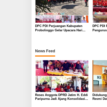
DPC PDI Perjuangan Kabupaten
DPC PDI 
Probolinggo Gelar Upacara Hari
Pengurus
Lahir Pancasila dan Diskusi
Perkuat K
Kebangsaan
Lima Tah
News Feed
Reses Anggota DPRD Jatim H. Eddi
Didukung
Paripurna Jadi Ajang Konsolidasi
Resmi Daf
dan Peringatan Tragedi 27 Juli 1996
Hanura P