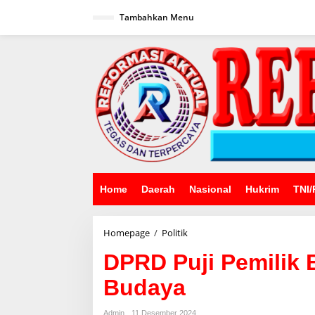
Lewati
ke
Tambahkan Menu
konten
Home
Daerah
Nasional
Hukrim
TNI/
DPRD
Homepage
/
Politik
Puji
DPRD Puji Pemilik 
Pemilik
Bangunan
Budaya
Pelestari
Cagar
Budaya
Admin
11 Desember 2024