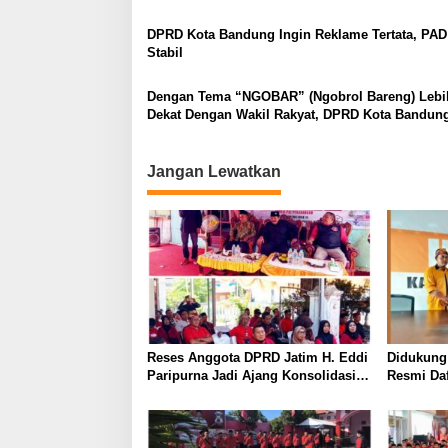
DPRD Kota Bandung Ingin Reklame Tertata, PAD
Stabil
Dengan Tema “NGOBAR” (Ngobrol Bareng) Lebi
Dekat Dengan Wakil Rakyat, DPRD Kota Bandung
Rapat Koordinasi Bersama Para Jurnalis
Jangan Lewatkan
Reses Anggota DPRD Jatim H. Eddi
Didukung
Paripurna Jadi Ajang Konsolidasi
Resmi Daf
dan Peringatan Tragedi 27 Juli 1996
Hanura P