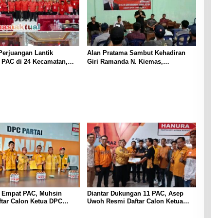
Perjuangan Lantik
Alan Pratama Sambut Kehadiran
 PAC di 24 Kecamatan,
Giri Ramanda N. Kiemas,
onsolidasi Organisasi
Masyarakat Tiga Desa Sampaikan
un ke Depan
Aspirasi
 Empat PAC, Muhsin
Diantar Dukungan 11 PAC, Asep
tar Calon Ketua DPC
Uwoh Resmi Daftar Calon Ketua
urwakarta
DPC Partai Hanura Purwakarta