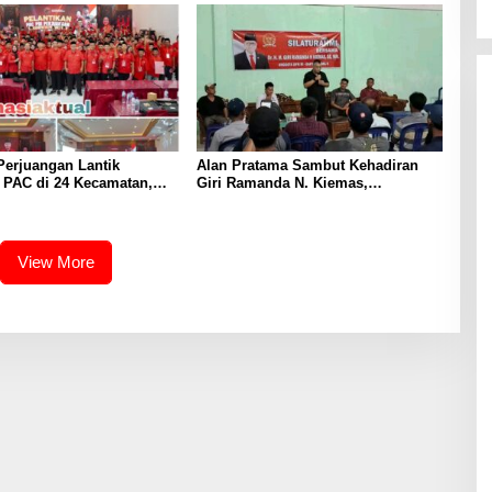
Perjuangan Lantik
Alan Pratama Sambut Kehadiran
 PAC di 24 Kecamatan,
Giri Ramanda N. Kiemas,
onsolidasi Organisasi
Masyarakat Tiga Desa Sampaikan
un ke Depan
Aspirasi
View More