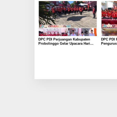
DPC PDI Perjuangan Kabupaten
DPC PDI 
Probolinggo Gelar Upacara Hari
Pengurus
Lahir Pancasila dan Diskusi
Perkuat K
Kebangsaan
Lima Tah