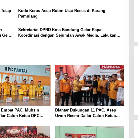
 Tetap
Kode Keras Asep Robin Usai Reses di Karang
Pamulang
h
Sekretariat DPRD Kota Bandung Gelar Rapat
 Gelar
Koordinasi dengan Sejumlah Awak Media, Lakukan
Diskusi hingga Berbagi Informasi
 Empat PAC, Muhsin
Diantar Dukungan 11 PAC, Asep
tar Calon Ketua DPC
Uwoh Resmi Daftar Calon Ketua
urwakarta
DPC Partai Hanura Purwakarta