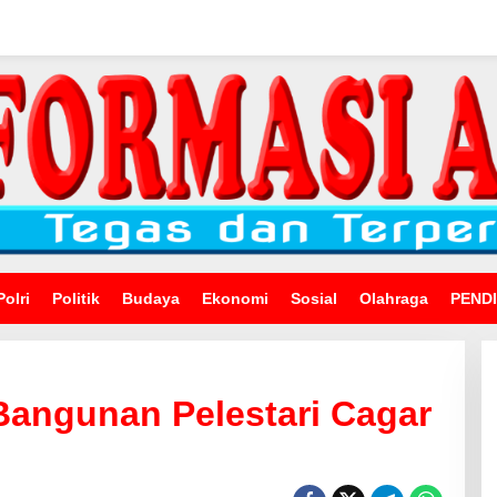
Polri
Politik
Budaya
Ekonomi
Sosial
Olahraga
PEND
Bangunan Pelestari Cagar