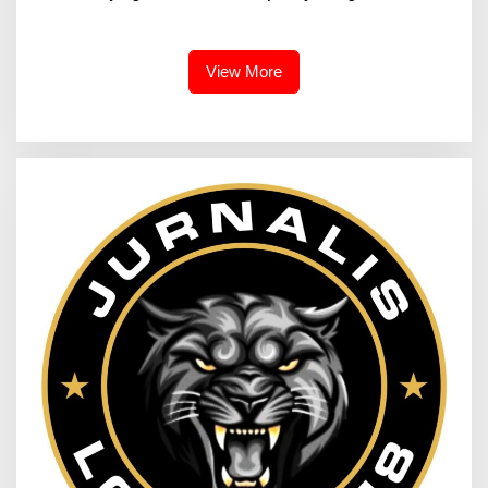
Audiensi DPC Partai Hanura
Rehabilitasi Jalan
Tanjungbalai
Lingkungan di Desa
Sukamulya
View More