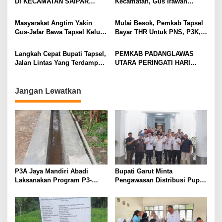
DI KECAMATAN SAIPAR
Kecamatan, Gus Irawan
Persen
DIMAKSUT
DOLOK HOLE,KAFILAH
Bupati Tapsel Pertama Buka
KECAMATAN SAYUR
MTQ Angkola Muara Tais
Masyarakat Angtim Yakin
Mulai Besok, Pemkab Tapsel
MATINGGI MERAIH JUARA
Gus-Jafar Bawa Tapsel Keluar
Bayar THR Untuk PNS, P3K,
UMUM.
dari Masa Sulit
Pensiunan dan THL
Langkah Cepat Bupati Tapsel,
PEMKAB PADANGLAWAS
Jalan Lintas Yang Terdampak
UTARA PERINGATI HARI
Banjir Dapat Di Akses
ULANG TAHUN KE 17
Kembali
KABUPATEN PADANGLAWAS
UTARA TAHUN 2024
Jangan Lewatkan
P3A Jaya Mandiri Abadi
Bupati Garut Minta
Laksanakan Program P3-
Pengawasan Distribusi Pupuk
TGAI, Perkuat Jaringan
Bersubsidi Diperketat,
Irigasi di Wanayasa
Pendaftaran RDKK
Dioptimalkan