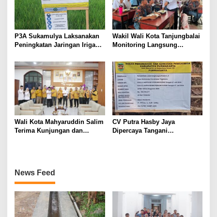
P3A Sukamulya Laksanakan
Wakil Wali Kota Tanjungbalai
Peningkatan Jaringan Irigasi,
Monitoring Langsung
Dukung Produktivitas
Distribusi MBG di SMA
Pertanian di Tegalwaru
Negeri 2
Wali Kota Mahyaruddin Salim
CV Putra Hasby Jaya
Terima Kunjungan dan
Dipercaya Tangani
Audiensi DPC Partai Hanura
Rehabilitasi Jalan
Tanjungbalai
Lingkungan di Desa
Sukamulya
News Feed