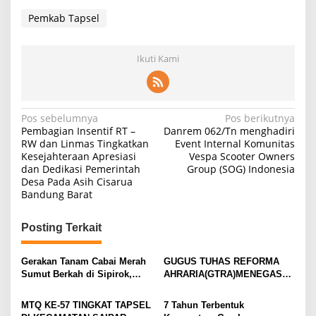
Pemkab Tapsel
Ikuti Kami
Navigasi
Pos sebelumnya
Pos berikutnya
Pembagian Insentif RT –
Danrem 062/Tn menghadiri
pos
RW dan Linmas Tingkatkan
Event Internal Komunitas
Kesejahteraan Apresiasi
Vespa Scooter Owners
dan Dedikasi Pemerintah
Group (SOG) Indonesia
Desa Pada Asih Cisarua
Bandung Barat
Posting Terkait
Gerakan Tanam Cabai Merah
GUGUS TUHAS REFORMA
Sumut Berkah di Sipirok,
AHRARIA(GTRA)MENEGASKA
Bupati Gus Irawan Dorong
N KOMITMEN PEMKAB
Petani Manfaatkan Program
TAPSEL UNTUK
MTQ KE-57 TINGKAT TAPSEL
7 Tahun Terbentuk
Terintegrasi dan KUR Nol
MENDUKUNG PROGRAM