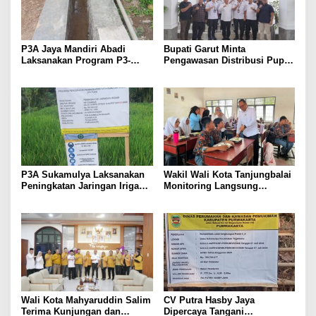
P3A Jaya Mandiri Abadi
Bupati Garut Minta
Laksanakan Program P3-
Pengawasan Distribusi Pupuk
TGAI, Perkuat Jaringan
Bersubsidi Diperketat,
Irigasi di Wanayasa
Pendaftaran RDKK
Dioptimalkan
P3A Sukamulya Laksanakan
Wakil Wali Kota Tanjungbalai
Peningkatan Jaringan Irigasi,
Monitoring Langsung
Dukung Produktivitas
Distribusi MBG di SMA
Pertanian di Tegalwaru
Negeri 2
Wali Kota Mahyaruddin Salim
CV Putra Hasby Jaya
Terima Kunjungan dan
Dipercaya Tangani