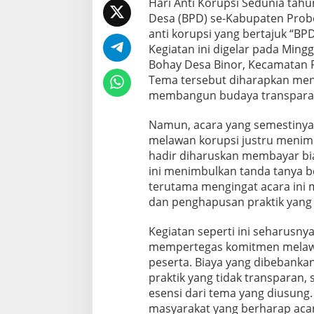
Hari Anti Korupsi Sedunia ta
Desa (BPD) se-Kabupaten Pro
anti korupsi yang bertajuk “BP
Kegiatan ini digelar pada Ming
Bohay Desa Binor, Kecamatan P
Tema tersebut diharapkan men
membangun budaya transparansi
Namun, acara yang semestinya 
melawan korupsi justru menimb
hadir diharuskan membayar bia
ini menimbulkan tanda tanya b
terutama mengingat acara ini
dan penghapusan praktik yang t
Kegiatan seperti ini seharus
mempertegas komitmen melaw
peserta. Biaya yang dibebanka
praktik yang tidak transparan,
esensi dari tema yang diusung.
masyarakat yang berharap aca