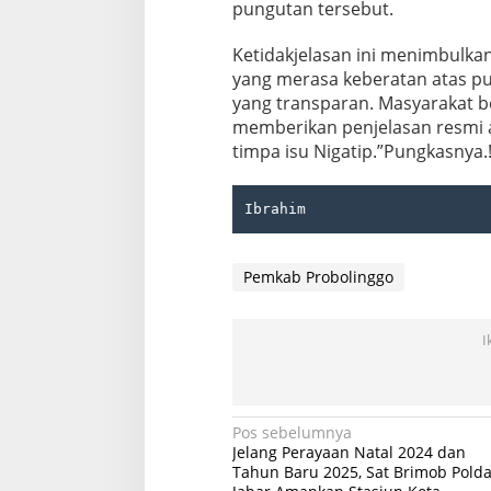
pungutan tersebut.
Ketidakjelasan ini menimbulka
yang merasa keberatan atas pu
yang transparan. Masyarakat be
memberikan penjelasan resmi a
timpa isu Nigatip.”Pungkasnya.
Ibrahim
Pemkab Probolinggo
I
Navigasi
Pos sebelumnya
Jelang Perayaan Natal 2024 dan
pos
Tahun Baru 2025, Sat Brimob Pold