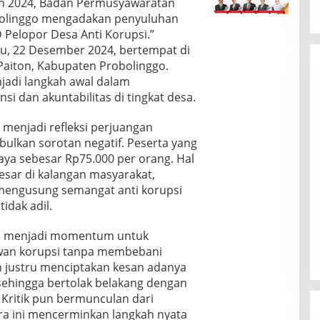
hun 2024, Badan Permusyawaratan
bolinggo mengadakan penyuluhan
D Pelopor Desa Anti Korupsi.”
gu, 22 Desember 2024, bertempat di
aiton, Kabupaten Probolinggo.
jadi langkah awal dalam
 dan akuntabilitas di tingkat desa.
menjadi refleksi perjuangan
ulkan sorotan negatif. Peserta yang
ya sebesar Rp75.000 per orang. Hal
esar di kalangan masyarakat,
 mengusung semangat anti korupsi
idak adil.
nya menjadi momentum untuk
an korupsi tanpa membebani
n justru menciptakan kesan adanya
 sehingga bertolak belakang dengan
 Kritik pun bermunculan dari
ra ini mencerminkan langkah nyata