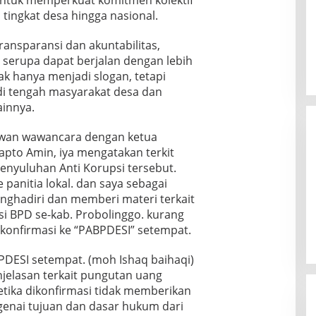
 untuk memperkuat komitmen kolektif
tingkat desa hingga nasional.
nsparansi dan akuntabilitas,
 serupa dapat berjalan dengan lebih
ak hanya menjadi slogan, tetapi
i tengah masyarakat desa dan
ainnya.
wan wawancara dengan ketua
pto Amin, iya mengatakan terkit
enyuluhan Anti Korupsi tersebut.
 panitia lokal. dan saya sebagai
nghadiri dan memberi materi terkait
i BPD se-kab. Probolinggo. kurang
 konfirmasi ke “PABPDESI” setempat.
DESI setempat. (moh Ishaq baihaqi)
jelasan terkait pungutan uang
Ketika dikonfirmasi tidak memberikan
genai tujuan dan dasar hukum dari