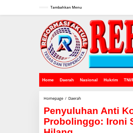
Lewati
ke
Tambahkan Menu
konten
Home
Daerah
Nasional
Hukrim
TNI/
Penyuluhan
Homepage
/
Daerah
Anti
Penyuluhan Anti K
Korupsi
BPD
Probolinggo: Ironi
se-
Kabupaten
Hilang
Probolinggo: