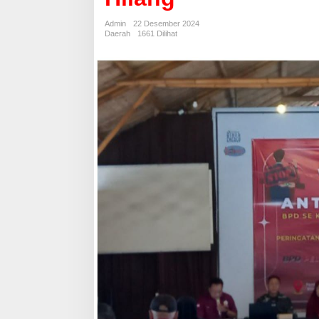
Ironi
Semangat
Admin
22 Desember 2024
Anti
Daerah
1661 Dilihat
Korupsi
Hilang