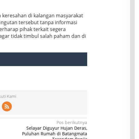
n keresahan di kalangan masyarakat
ngutan tersebut tanpa informasi
rharap pihak terkait segera
gar tidak timbul salah paham dan di
!
kuti Kami
Pos berikutnya
Selayar Diguyur Hujan Deras,
a
Puluhan Rumah di Batangmata