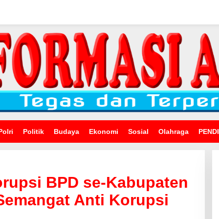
Polri
Politik
Budaya
Ekonomi
Sosial
Olahraga
PEND
orupsi BPD se-Kabupaten
 Semangat Anti Korupsi