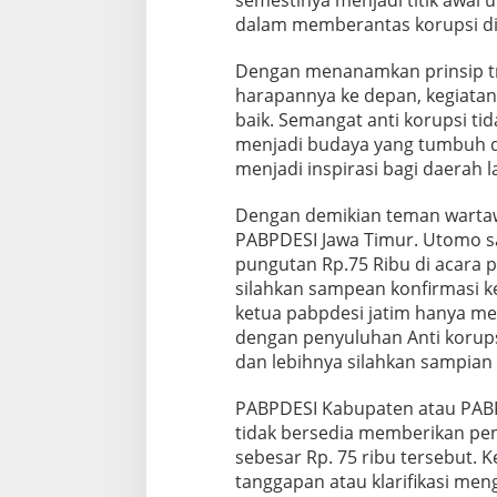
semestinya menjadi titik awal
dalam memberantas korupsi di 
Dengan menanamkan prinsip tra
harapannya ke depan, kegiatan
baik. Semangat anti korupsi tid
menjadi budaya yang tumbuh d
menjadi inspirasi bagi daerah l
Dengan demikian teman warta
PABPDESI Jawa Timur. Utomo sa
pungutan Rp.75 Ribu di acara p
silahkan sampean konfirmasi ke
ketua pabpdesi jatim hanya me
dengan penyuluhan Anti korups
dan lebihnya silahkan sampian
PABPDESI Kabupaten atau PABP
tidak bersedia memberikan pen
sebesar Rp. 75 ribu tersebut. 
tanggapan atau klarifikasi men