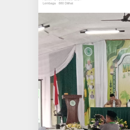
Ketua
Lembaga
880 Dilihat
Baru
Sukses
di
Gelar