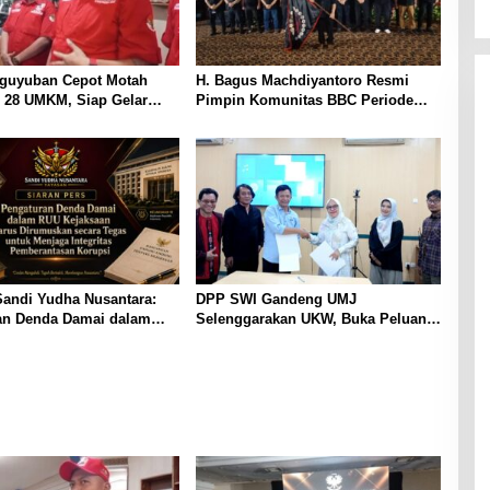
guyuban Cepot Motah
H. Bagus Machdiyantoro Resmi
 28 UMKM, Siap Gelar
Pimpin Komunitas BBC Periode
Budaya dan UMKM di Jalan
2026–2031, Siap Perkuat Solidaritas
dan Hadirkan Program Nyata untuk
Masyarakat
Sandi Yudha Nusantara:
DPP SWI Gandeng UMJ
an Denda Damai dalam
Selenggarakan UKW, Buka Peluang
ksaan Perlu Dirumuskan
Kuliah S1 dan S2 Jalur RPL
egas demi Menjaga
s Sistem Pemberantasan