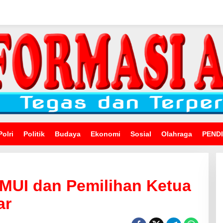
Polri
Politik
Budaya
Ekonomi
Sosial
Olahraga
PEND
MUI dan Pemilihan Ketua
ar