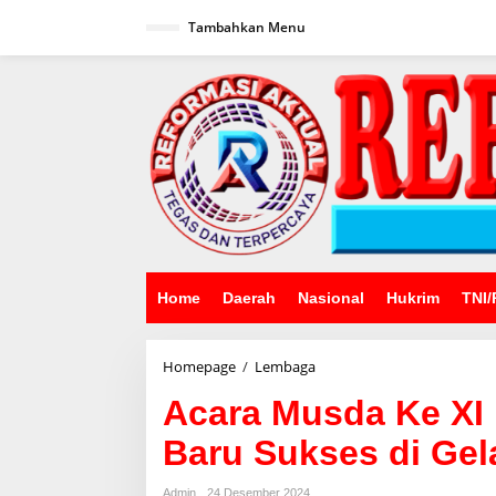
Lewati
ke
Tambahkan Menu
konten
Home
Daerah
Nasional
Hukrim
TNI/
Acara
Homepage
/
Lembaga
Musda
Acara Musda Ke XI 
Ke
XI
Baru Sukses di Gel
MUI
dan
Pemilihan
Admin
24 Desember 2024