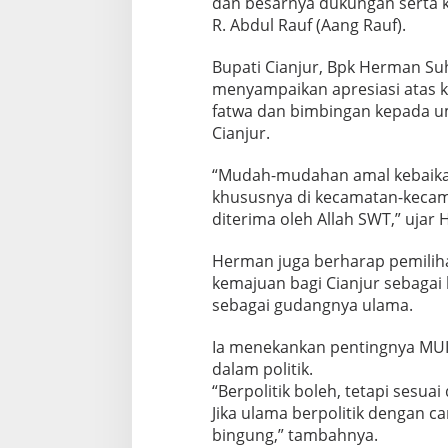
dan besarnya dukungan serta 
R. Abdul Rauf (Aang Rauf).
Bupati Cianjur, Bpk Herman S
menyampaikan apresiasi atas 
fatwa dan bimbingan kepada u
Cianjur.
“Mudah-mudahan amal kebaika
khususnya di kecamatan-kecam
diterima oleh Allah SWT,” ujar
Herman juga berharap pemili
kemajuan bagi Cianjur sebagai 
sebagai gudangnya ulama.
Ia menekankan pentingnya MUI 
dalam politik.
“Berpolitik boleh, tetapi sesua
Jika ulama berpolitik dengan c
bingung,” tambahnya.