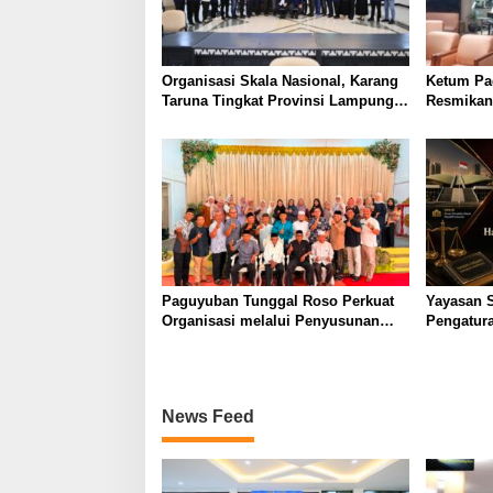
Organisasi Skala Nasional, Karang
Ketum Pa
Taruna Tingkat Provinsi Lampung
Resmikan
akan Lakukan Temu Karya pada
Festival 
Tanggal 7 dan 8 Agustus 2026
Braga
Paguyuban Tunggal Roso Perkuat
Yayasan 
Organisasi melalui Penyusunan
Pengatur
AD/ART, Program Kerja, dan Tata
RUU Keja
Tertib Anggota
secara T
Integrita
Korupsi
News Feed