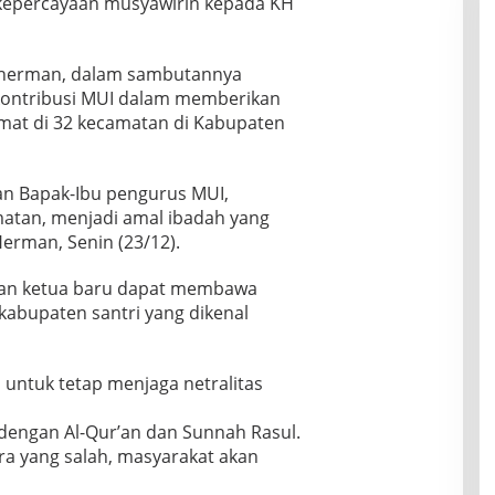
kepercayaan musyawirin kepada KH
uherman, dalam sambutannya
kontribusi MUI dalam memberikan
mat di 32 kecamatan di Kabupaten
n Bapak-Ibu pengurus MUI,
atan, menjadi amal ibadah yang
 Herman, Senin (23/12).
han ketua baru dapat membawa
kabupaten santri yang dikenal
untuk tetap menjaga netralitas
i dengan Al-Qur’an dan Sunnah Rasul.
ara yang salah, masyarakat akan