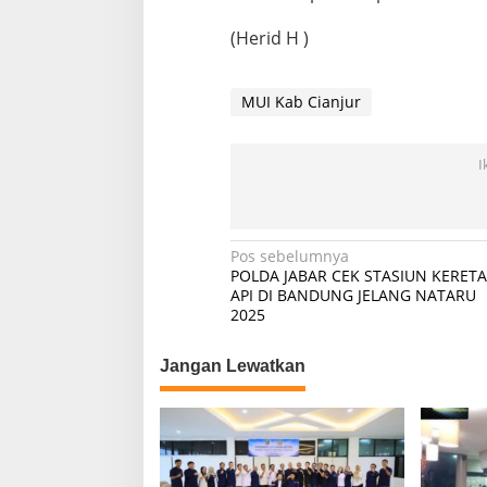
(Herid H )
MUI Kab Cianjur
I
Navigasi
Pos sebelumnya
POLDA JABAR CEK STASIUN KERETA
pos
API DI BANDUNG JELANG NATARU
2025
Jangan Lewatkan