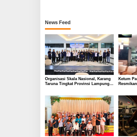
AD/ART, Program Kerja, dan Tata
RUU Keja
Tertib Anggota
secara T
Integrita
Korupsi
News Feed
Organisasi Skala Nasional, Karang
Ketum Pa
Taruna Tingkat Provinsi Lampung
Resmikan
akan Lakukan Temu Karya pada
Festival 
Tanggal 7 dan 8 Agustus 2026
Braga