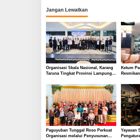
Jangan Lewatkan
Organisasi Skala Nasional, Karang
Ketum Pa
Taruna Tingkat Provinsi Lampung
Resmikan
akan Lakukan Temu Karya pada
Festival 
Tanggal 7 dan 8 Agustus 2026
Braga
Paguyuban Tunggal Roso Perkuat
Yayasan 
Organisasi melalui Penyusunan
Pengatur