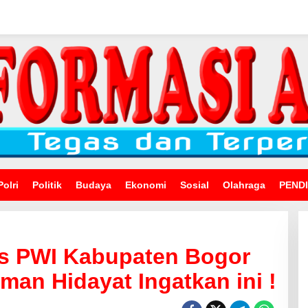
Polri
Politik
Budaya
Ekonomi
Sosial
Olahraga
PEND
s PWI Kabupaten Bogor
lman Hidayat Ingatkan ini !