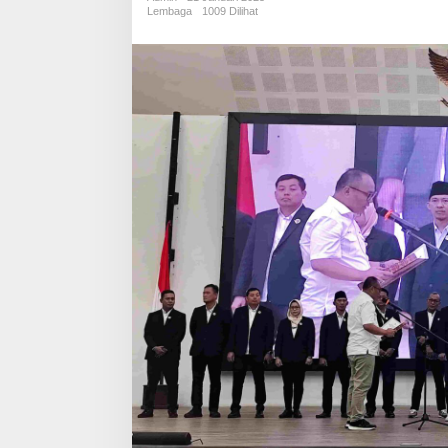
Di
Lembaga
1009 Dilihat
Lantik,
Hilman
Hidayat
Ingatkan
ini
!