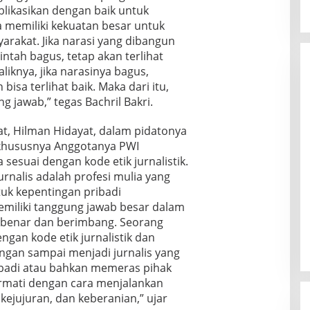
likasikan dengan baik untuk
a memiliki kekuatan besar untuk
akat. Jika narasi yang dibangun
ntah bagus, tetap akan terlihat
liknya, jika narasinya bagus,
bisa terlihat baik. Maka dari itu,
g jawab,” tegas Bachril Bakri.
t, Hilman Hidayat, dalam pidatonya
khususnya Anggotanya PWI
sesuai dengan kode etik jurnalistik.
rnalis adalah profesi mulia yang
tuk kepentingan pribadi
memiliki tanggung jawab besar dalam
benar dan berimbang. Seorang
engan kode etik jurnalistik dan
Jangan sampai menjadi jurnalis yang
badi atau bahkan memeras pihak
hormati dengan cara menjalankan
kejujuran, dan keberanian,” ujar