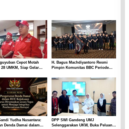
guyuban Cepot Motah
H. Bagus Machdiyantoro Resmi
 28 UMKM, Siap Gelar
Pimpin Komunitas BBC Periode
Budaya dan UMKM di Jalan
2026–2031, Siap Perkuat Solidaritas
dan Hadirkan Program Nyata untuk
Masyarakat
Sandi Yudha Nusantara:
DPP SWI Gandeng UMJ
an Denda Damai dalam
Selenggarakan UKW, Buka Peluang