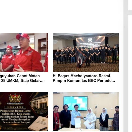
ksaan Perlu Dirumuskan
Kuliah S1 dan S2 Jalur RPL
egas demi Menjaga
s Sistem Pemberantasan
guyuban Cepot Motah
H. Bagus Machdiyantoro Resmi
 28 UMKM, Siap Gelar
Pimpin Komunitas BBC Periode
Budaya dan UMKM di Jalan
2026–2031, Siap Perkuat Solidaritas
dan Hadirkan Program Nyata untuk
Masyarakat