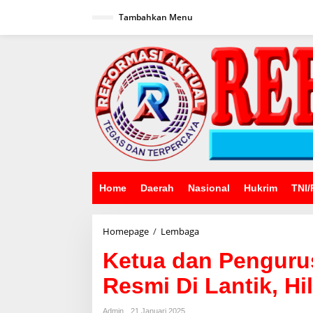
Lewati
ke
Tambahkan Menu
konten
Home
Daerah
Nasional
Hukrim
TNI/
Ketua
Homepage
/
Lembaga
dan
Ketua dan Penguru
Pengurus
PWI
Resmi Di Lantik, Hi
Kabupaten
Bogor
Resmi
Admin
21 Januari 2025